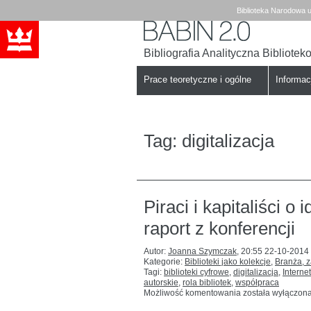
Biblioteka Narodowa u
Bibliografia Analityczna Bibliote
Babin
Biblioteka
Narodowa
Prace teoretyczne i ogólne
Informa
Tag:
digitalizacja
Piraci i kapitaliści o 
raport z konferencji
Autor:
Joanna Szymczak
,
20:55 22-10-2014
Kategorie:
Biblioteki jako kolekcje
,
Branża, 
Tagi:
biblioteki cyfrowe
,
digitalizacja
,
Internet
autorskie
,
rola bibliotek
,
współpraca
Piraci
Możliwość komentowania
została wyłączon
i kapitaliści