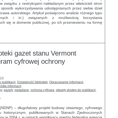
 w związku z restrykcjami nakładanym przez właścicieli stron
 sposób wykorzystywania udostępnianych przez siebie dzieł
rawa autorskiego. Artykuł poświęcono analizie różnego typu
icznych i in.) związanych z możliwością korzystania
ch się w domenie publicznej, po ich przeniesieniu na formę
ioteki gazet stanu Vermont
gram cyfrowej ochrony
013
 publikacji
,
Działalność biblioteki
,
Opracowanie informacji
,
ródła informacji
by
,
gazety
,
metadane
,
ochrona cyfrowa
,
otwarty dostęp do publikacji
,
a
 (NDNP) – długofalowy projekt budowy otwartego, cyfrowego
 historycznym, publikowanych w Stanach Zjednoczonych
ony w 2004 r. w ramach współpracy między federalną agencją