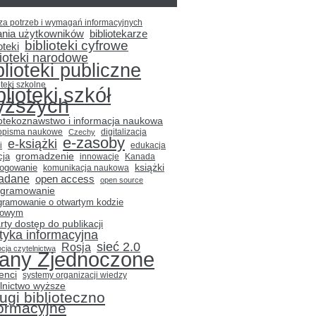
za potrzeb i wymagań informacyjnych
ania użytkowników
bibliotekarze
biblioteki cyfrowe
oteki
lioteki narodowe
blioteki publiczne
oteki szkolne
blioteki szkół
yższych
iotekoznawstwo i informacja naukowa
opisma naukowe
Czechy
digitalizacja
e-zasoby
e-książki
i
edukacja
gromadzenie
cja
innowacje
Kanada
książki
logowanie
komunikacja naukowa
adane
open access
open source
ogramowanie
gramowanie o otwartym kodzie
łowym
rty dostęp do publikacji
ityka informacyjna
sieć 2.0
Rosja
cja czytelnictwa
tany Zjednoczone
enci
systemy organizacji wiedzy
lnictwo wyższe
ugi biblioteczno
formacyjne