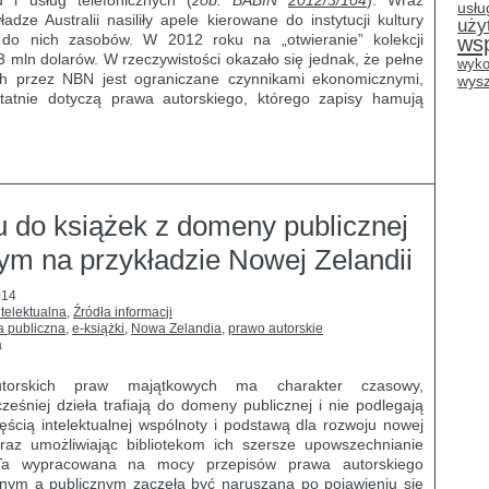
u i usług telefonicznych (
zob. BABIN
2012/3/104
). Wraz
usłu
ze Australii nasiliły apele kierowane do instytucji kultury
uży
 do nich zasobów. W 2012 roku na „otwieranie” kolekcji
ws
mln dolarów. W rzeczywistości okazało się jednak, że pełne
wyko
ch przez NBN jest ograniczane czynnikami ekonomicznymi,
wysz
tatnie dotyczą prawa autorskiego, którego zapisy hamują
u do książek z domeny publicznej
ym na przykładzie Nowej Zelandii
014
telektualna
,
Źródła informacji
 publiczna
,
e-książki
,
Nowa Zelandia
,
prawo autorskie
a
torskich praw majątkowych ma charakter czasowy,
ześniej dzieła trafiają do domeny publicznej i nie podlegają
ęścią intelektualnej wspólnoty i podstawą dla rozwoju nowej
oraz umożliwiając bibliotekom ich szersze upowszechnianie
m. Ta wypracowana na mocy przepisów prawa autorskiego
ym a publicznym zaczęła być naruszana po pojawieniu się