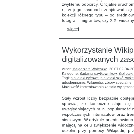
zwykłemu odbiorcy. Oficjalne urucho
r.; w jego zasobach znajdować się
kolekcji różnego typu – od średniow
fotografii imigrantów, czy XIX- wieczn
…
więcej
Wykorzystanie Wikip
digitalizowanych za
Autor:
Małgorzata Waleszko
,
20:07 02-04-2
Kategorie:
Badania użytkowników
,
Biblioteki
Tagi:
biblioteki cyfrowe
,
biblioteki szkół wyż
udostępnianie
,
Wikipedia
,
zbiory specjalne
Wykorzystanie
Możliwość komentowania
została wyłączon
Wikipedii
do poprawy
Stały wzrost liczby bezpłatnie dostępn
widoczności
sprawia, że konieczne staje się
digitalizowanych
uwzględniających m.in. popularność n
zasobów
współczesnych internautów oraz tre
sieciowym. W artykule przedstawiono st
mającą na celu zwiększenie widoczno
uczelni przy pomocy Wikipedii; prz