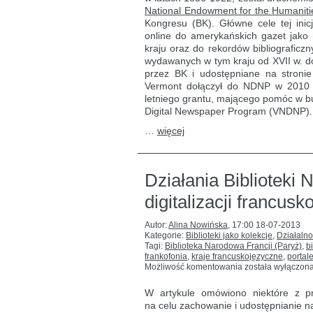
a ogólnokrajowy
National Endowment for the Humaniti
program
Kongresu (BK). Główne cele tej ini
cyfrowej
online do amerykańskich gazet jako 
ochrony
kraju oraz do rekordów bibliograficzn
historycznej
wydawanych w tym kraju od XVII w. do
prasy
przez BK i udostępniane na stroni
Vermont dołączył do NDNP w 2010 r.
letniego grantu, mającego pomóc w b
Digital Newspaper Program (VNDNP).
…
więcej
Działania Biblioteki 
digitalizacji francus
Autor:
Alina Nowińska
,
17:00 18-07-2013
Kategorie:
Biblioteki jako kolekcje
,
Działalno
Tagi:
Biblioteka Narodowa Francji (Paryż)
,
b
frankofonia
,
kraje francuskojęzyczne
,
portal
Działania
Możliwość komentowania
została wyłączon
Biblioteki
Narodowej
W artykule omówiono niektóre z pr
Francji
na celu zachowanie i udostępnianie n
w zakresie