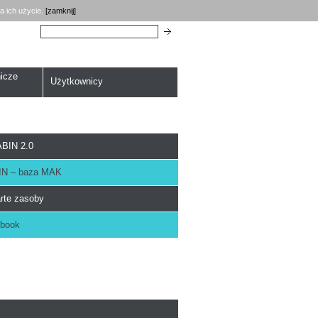
a ich użycie.
[zamknij]
Szukaj:
icze
Użytkownicy
BIN 2.0
N – baza MAK
rte zasoby
book