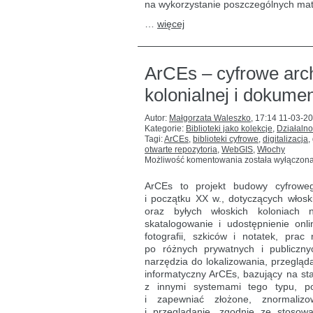
na wykorzystanie poszczególnych mater
…
więcej
ArCEs – cyfrowe arch
kolonialnej i dokum
Autor:
Małgorzata Waleszko
,
17:14 11-03-2
Kategorie:
Biblioteki jako kolekcje
,
Działalno
Tagi:
ArCEs
,
biblioteki cyfrowe
,
digitalizacja
,
otwarte repozytoria
,
WebGIS
,
Włochy
ArCEs
Możliwość komentowania
została wyłączon
–
cyfrowe
ArCEs to projekt budowy cyfrowe
archiwum
i początku XX w., dotyczących włosk
włoskiej
oraz byłych włoskich koloniach 
kartografii
kolonialnej
skatalogowanie i udostępnienie onlin
i dokumentacji
fotografii, szkiców i notatek, pra
wypraw
po różnych prywatnych i publiczny
naukowych
narzędzia do lokalizowania, przegląd
informatyczny ArCEs, bazujący na s
z innymi systemami tego typu, p
i zapewniać złożone, znormaliz
i przeglądanie, zgodnie ze stosow