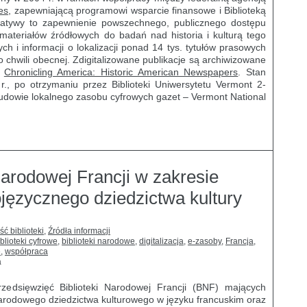
es
, zapewniającą programowi wsparcie finansowe i Biblioteką
cjatywy to zapewnienie powszechnego, publicznego dostępu
materiałów źródłowych do badań nad historia i kulturą tego
ych i informacji o lokalizacji ponad 14 tys. tytułów prasowych
 chwili obecnej. Zdigitalizowane publikacje są archiwizowane
e
Chronicling America: Historic American Newspapers
. Stan
, po otrzymaniu przez Biblioteki Uniwersytetu Vermont 2-
udowie lokalnego zasobu cyfrowych gazet – Vermont National
Narodowej Francji w zakresie
kojęzycznego dziedzictwa kultury
ść biblioteki
,
Źródła informacji
iblioteki cyfrowe
,
biblioteki narodowe
,
digitalizacja
,
e-zasoby
,
Francja
,
e
,
współpraca
a
zedsięwzięć Biblioteki Narodowej Francji (BNF) mających
arodowego dziedzictwa kulturowego w języku francuskim oraz