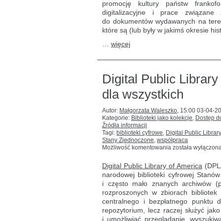
promocję kultury państw frankof
digitalizacji
francuskojęzyczn
digitalizacyjne i prace związan
dziedzictwa
do dokumentów wydawanych na terenie
kultury
które są (lub były w jakimś okresie hi
…
więcej
Digital Public Librar
dla wszystkich
Autor:
Małgorzata Waleszko
,
15:00 03-04-2
Kategorie:
Biblioteki jako kolekcje
,
Dostęp do
Źródła informacji
Tagi:
biblioteki cyfrowe
,
Digital Public Librar
Stany Zjednoczone
,
współpraca
Digital
Możliwość komentowania
została wyłączon
Public
Library
Digital Public Library of America
(DPLA
of
narodowej biblioteki cyfrowej Stanów
America
i często mało znanych archiwów (pam
–
biblioteka
rozproszonych w zbiorach bibliotek
cyfrowa
centralnego i bezpłatnego punktu 
dla
repozytorium, lecz raczej służyć jak
wszystkich
i umożliwiać przeglądanie, wyszukiw