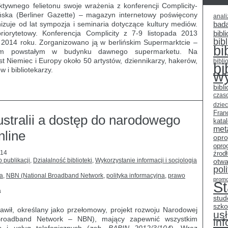
ktywnego felietonu swoje wrażenia z konferencji Complicity-
ińska (Berliner Gazette) – magazyn internetowy poświęcony
anali
nizuje od lat sympozja i seminaria dotyczące kultury mediów.
bad
iorytetowy. Konferencja Complicity z 7-9 listopada 2013
bibli
bib
 2014 roku. Zorganizowano ją w berlińskim Supermarktcie –
bi
jnym powstałym w budynku dawnego supermarketu. Na
t Niemiec i Europy około 50 artystów, dziennikarzy, hakerów,
bibli
bi
 i bibliotekarzy.
w
bibl
czas
dziec
Fran
stralii a dostęp do narodowego
kata
met
nline
opr
opro
014
źrod
 publikacji
,
Działalność biblioteki
,
Wykorzystanie informacji i socjologia
otwa
pol
ja
,
NBN (National Broadband Network
,
polityka informacyjna
,
prawo
promo
S
a
stud
szko
tawił, określany jako przełomowy, projekt rozwoju Narodowej
usł
 Broadband Network – NBN), mający zapewnić wszystkim
in