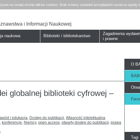
żywa na swojej stronie plików cookies. Brak zmiany ustawień przeglądarki oznacza zgodę n
koznawstwa i Informacji Naukowej
Zagadnienia wydawn
cja naukowa
Biblioteki i bibliotekarstwo
i prawne
O BA
BABI
Otwa
idei globalnej biblioteki cyfrowej –
Face
zawód i edukacja
,
Dostęp do publikacji
,
Własność intelektualna
,
konferencje
,
Niemcy
,
open access
,
otwarty dostęp do publikacji
,
prawa
a
Tagi