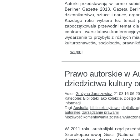
o idei
Autorki przedstawiają w formie subie
globalnej
Berliner Gazette 2013. Gazeta Berl
biblioteki
dziennikarstwu, sztuce i nauce, orga
cyfrowej
–
Każdego roku wybiera też temat pr
raport
zapoczątkowała przewodni temat dla
z konferencji
centrum warsztatowo-konferency
wydarzenie to przybyło z różnych mias
kulturoznawców, socjologów, prawników
…
więcej
Prawo autorskie w Au
dziedzictwa kultury o
Autor:
Grażyna Jaroszewicz
,
21:03 16-06-2
Kategorie:
Biblioteki jako kolekcje
,
Dostęp do
informacji
Tagi:
Australia
,
biblioteki cyfrowe
,
digitalizac
autorskie
,
zarządzanie prawami
Prawo
Możliwość komentowania
została wyłączon
autorskie
w Australii
W 2011 roku australijski rząd przeds
a dostęp
Szerokopasmowej Sieci (National
do narodowego