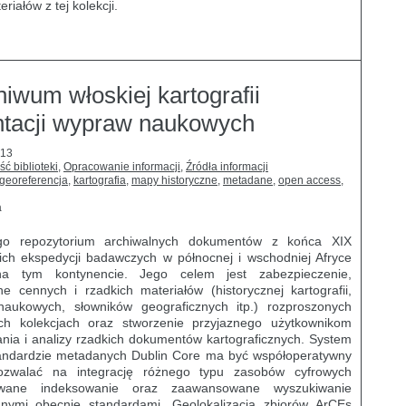
iałów z tej kolekcji.
iwum włoskiej kartografii
entacji wypraw naukowych
013
ść biblioteki
,
Opracowanie informacji
,
Źródła informacji
georeferencja
,
kartografia
,
mapy historyczne
,
metadane
,
open access
,
a
go repozytorium archiwalnych dokumentów z końca XIX
ich ekspedycji badawczych w północnej i wschodniej Afryce
na tym kontynencie. Jego celem jest zabezpieczenie,
e cennych i rzadkich materiałów (historycznej kartografii,
c naukowych, słowników geograficznych itp.) rozproszonych
ch kolekcjach oraz stworzenie przyjaznego użytkownikom
ania i analizy rzadkich dokumentów kartograficznych. System
tandardzie metadanych Dublin Core ma być współoperatywny
ozwalać na integrację różnego typu zasobów cyfrowych
owane indeksowanie oraz zaawansowane wyszukiwanie
anymi obecnie standardami. Geolokalizacja zbiorów ArCEs