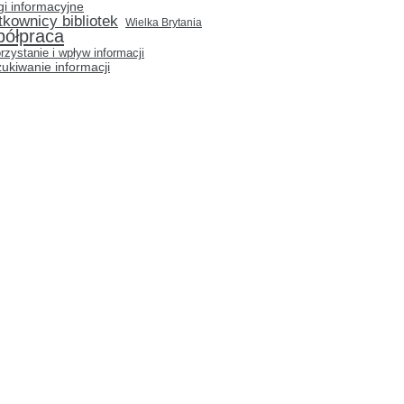
gi informacyjne
tkownicy bibliotek
Wielka Brytania
półpraca
rzystanie i wpływ informacji
ukiwanie informacji