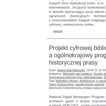
Zelandii
nowych form dystrybucji treści, m.in.
internetowych, chcących kontrolować
w sposób wykraczający poza zakres p
ograniczeń (licencyjnych, techn
z nowozelandzkich książek znajdujący
cyfrową i umieszczeniu online.
…
więcej
Projekt cyfrowej bibl
a ogólnokrajowy pro
historycznej prasy
Autor:
Małgorzata Waleszko
,
18:56 11-10-2
Kategorie:
Biblioteki jako kolekcje
,
Dostęp do
Technologia informacyjna i bibliotekarska
,
Ź
Tagi:
biblioteki cyfrowe
,
digitalizacja
,
e-zaso
Stany Zjednoczone
,
udostępnianie zbiorów
Projekt
Możliwość komentowania
została wyłączon
cyfrowej
biblioteki
National Digital Newspaper Program
gazet
archiwum gazet o dużym znaczeniu
stanu
w latach 1836-1922, został uruchomi
Vermont