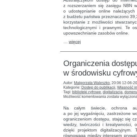
Australijczykom dostęp do Internet
dziedzictwa
kultury
z rozszerzaniem się zasięgu NBN wład
online
o udostępnianie online należących
z budżetu państwa przeznaczono 39,3 
korzystanie z możliwości stwarzany
technologicznymi i prawnymi. Te os
upowszechnianie zasobów online.
…
więcej
Organiczenia dostęp
w środowisku cyfrow
Autor:
Małgorzata Waleszko
,
20:06 12-06-2
Kategorie:
Dostęp do publikacji
,
Własność in
Tagi:
biblioteki cyfrowe
,
digitalizacja
,
domena
Organiczenia
Możliwość komentowania
została wyłączon
dostępu
do książek
Na całym świecie, ochrona au
z domeny
a po jej wygaśnięciu, zastrzeżone wc
publicznej
ograniczeniom dostępu, stając się cz
w środowisku
cyfrowym
wiedzy, twórczości i kreatywności, 
na przykładzie
dzięki projektom digitalizacyjny
Nowej
równowaga między interesem prywatn