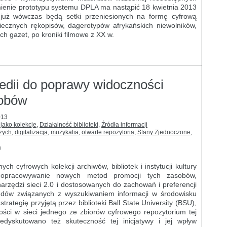
mienie prototypu systemu DPLA ma nastąpić 18 kwietnia 2013
 już wówczas będą setki przeniesionych na formę cyfrową
iecznych rękopisów, dagerotypów afrykańskich niewolników,
ych gazet, po kroniki filmowe z XX w.
edii do poprawy widoczności
sobów
013
 jako kolekcje
,
Działalność biblioteki
,
Źródła informacji
szych
,
digitalizacja
,
muzykalia
,
otwarte repozytoria
,
Stany Zjednoczone
,
a
ych cyfrowych kolekcji archiwów, bibliotek i instytucji kultury
 opracowywanie nowych metod promocji tych zasobów,
arzędzi sieci 2.0 i dostosowanych do zachowań i preferencji
ndów związanych z wyszukiwaniem informacji w środowisku
rategię przyjętą przez biblioteki Ball State University (BSU),
ści w sieci jednego ze zbiorów cyfrowego repozytorium tej
edyskutowano też skuteczność tej inicjatywy i jej wpływ