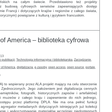
ońskich na całym świecie. Przedstawiono też projekty
ego
e z budową cyfrowych serwisów zapewniających dostęp
 Francji i dotyczących krajów i regionów z całego świata,
storycznym) powiązane z kulturą i językiem francuskim.
y of America – biblioteka cyfrowa
013
 publikacji
,
Technologia informacyjna i bibliotekarska
,
Zarządzanie
,
y of America
,
digitalizacja
,
e-zasoby
,
open access
,
open source
,
portale
,
a
) to wspierany przez ALA projekt mający na celu stworzenie
 Zjednoczonych. Jego założeniem jest digitalizacja cennych
iętników, fotografii, historycznych zapisów i artefaktów)
 i muzeów z całego kraju i zapewnienie do nich jednego,
dostępu przez platformę DPLA. Nie ma ona pełnić funkcji
o agregator metadanych dotyczących istniejących już kolekcji
anie i wykorzystywanie materiałów wcześniej niedostępnych