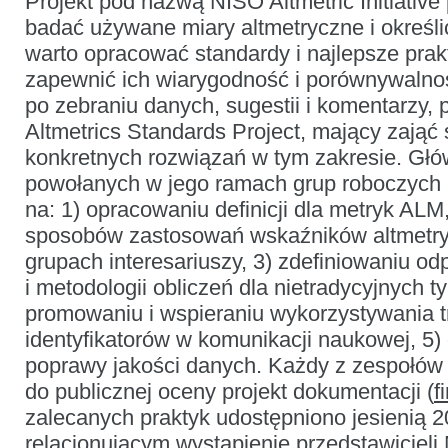
Projekt pod nazwą NISO Altmetric Initiative
badać używane miary altmetryczne i określić
warto opracować standardy i najlepsze pra
zapewnić ich wiarygodność i porównywalnoś
po zebraniu danych, sugestii i komentarzy,
Altmetrics Standards Project, mający zają
konkretnych rozwiązań w tym zakresie. Gł
powołanych w jego ramach grup roboczych 
na: 1) opracowaniu definicji dla metryk ALM
sposobów zastosowań wskaźników altmetr
grupach interesariuszy, 3) zdefiniowaniu o
i metodologii obliczeń dla nietradycyjnych ty
promowaniu i wspieraniu wykorzystywania t
identyfikatorów w komunikacji naukowej, 5) 
poprawy jakości danych. Każdy z zespołów 
do publicznej oceny projekt dokumentacji (
f
zalecanych praktyk udostępniono jesienią 20
relacjonującym wystąpienie przedstawicieli