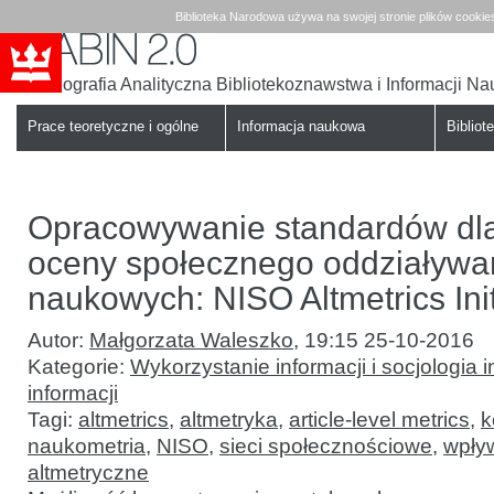
Biblioteka Narodowa używa na swojej stronie plików cookie
Bibliografia Analityczna Bibliotekoznawstwa i Informacji N
Babin
Biblioteka
Narodowa
Prace teoretyczne i ogólne
Informacja naukowa
Bibliote
Opracowywanie standardów dl
oceny społecznego oddziaływan
naukowych: NISO Altmetrics Init
Autor:
Małgorzata Waleszko
,
19:15 25-10-2016
Kategorie:
Wykorzystanie informacji i socjologia i
informacji
Tagi:
altmetrics
,
altmetryka
,
article-level metrics
,
k
naukometria
,
NISO
,
sieci społecznościowe
,
wpły
altmetryczne
Opracowywanie