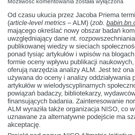
Możliwość komentowania
została wyłączona
standardów
dla
Od czasu ukucia przez Jacoba Priema termi
nowych
form
(
article-level metrics
– ALM) (
zob.
babin.bn.
oceny
społecznego
mającego określać nowy obszar badań komu
oddziaływania
publikacji
uwzględniający dane nt. rozpowszechniania
naukowych:
publikowanej wiedzy w sieciach społecznoś
NISO
Altmetrics
ponad tysiąc artykułów i wpisów na blogach
Initiative
formie oceny wpływu publikacji naukowych, 
oferują narzędzia analizy ALM. Jest też on
używana do oceny i analizy oddziaływania
artykułów w wielodyscyplinarnych społeczn
powiązań badaczy, bibliotekarzy, wydawców 
finansujących badania. Zainteresowanie norm
ALM wyraziła także organizacja NISO, co w
uznawane za alternatywne podejście ma s
akceptację.