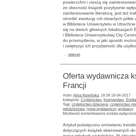
powierzchni i cieszą się zainteresowa
że obecność książek pozytywnie wpływa
zainteresowanie literaturą; jest też 
określić ewolucję roli otwartych półek
w Bibliotece Uniwersytetu w Utrechc
się na dwóch głównych lokalizacjach 
i Bibliotece Uniwersyteckiej City Cent
do przemyślenia, w jaki sposób można 
i zwiększyć ich przydatność dla użytk
…
więcej
Oferta wydawnicza ks
Francji
Autor:
Alina Nowińska
,
18:39 18-04-2017
Kategorie:
Czytelnictwo
,
Księgarstwo
,
Źródła
Tagi:
czytelnictwo dziecięce
,
czytelnictwo mł
młodzieżowa
,
rynek wydawniczy
,
wydawcy
Oferta
Możliwość komentowania
została wyłączon
wydawnicza
książek
Artykuł poświęcono omówieniu trend
dla
dotyczących książek skierowanych do 
dzieci
przez młodych czytelników. W aktualn