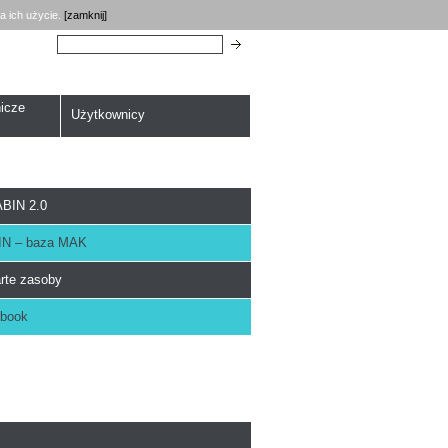
a ich użycie.
[zamknij]
Szukaj:
icze
Użytkownicy
BIN 2.0
N – baza MAK
rte zasoby
book