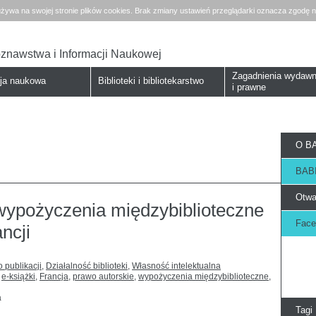
żywa na swojej stronie plików cookies. Brak zmiany ustawień przeglądarki oznacza zgodę n
koznawstwa i Informacji Naukowej
Zagadnienia wydawn
cja naukowa
Biblioteki i bibliotekarstwo
i prawne
O BA
BABI
Otwa
 wypożyczenia międzybiblioteczne
Face
ncji
 publikacji
,
Działalność biblioteki
,
Własność intelektualna
,
e-książki
,
Francja
,
prawo autorskie
,
wypożyczenia międzybiblioteczne
,
a
Tagi