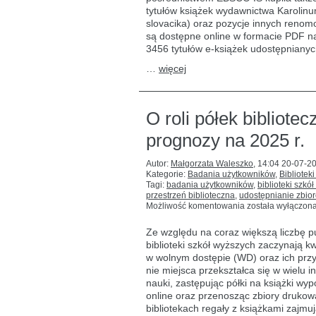
tytułów książek wydawnictwa Karolin
slovacika) oraz pozycje innych ren
są dostępne online w formacie PDF n
3456 tytułów e-książek udostępnianyc
…
więcej
O roli półek bibliote
prognozy na 2025 r.
Autor:
Małgorzata Waleszko
,
14:04 20-07-2
Kategorie:
Badania użytkowników
,
Biblioteki
Tagi:
badania użytkowników
,
biblioteki szkó
przestrzeń biblioteczna
,
udostępnianie zbio
O
Możliwość komentowania
została wyłączon
roli
półek
Ze względu na coraz większą liczbę p
bibliotecznych
biblioteki szkół wyższych zaczynają 
w bibliotece
w wolnym dostępie (WD) oraz ich przy
akademickiej
–
nie miejsca przekształca się w wielu i
prognozy
nauki, zastępując półki na książki w
na 2025
online oraz przenosząc zbiory drukow
r.
bibliotekach regały z książkami zajmu