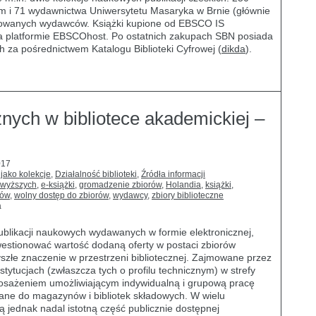
um i 71 wydawnictwa Uniwersytetu Masaryka w Brnie (głównie
omowanych wydawców. Książki kupione od EBSCO IS
a platformie EBSCOhost. Po ostatnich zakupach SBN posiada
h za pośrednictwem Katalogu Biblioteki Cyfrowej (
dikda
).
cznych w bibliotece akademickiej –
017
 jako kolekcje
,
Działalność biblioteki
,
Źródła informacji
ł wyższych
,
e-książki
,
gromadzenie zbiorów
,
Holandia
,
książki
,
rów
,
wolny dostęp do zbiorów
,
wydawcy
,
zbiory biblioteczne
a
ublikacji naukowych wydawanych w formie elektronicznej,
kwestionować wartość dodaną oferty w postaci zbiorów
szłe znaczenie w przestrzeni bibliotecznej. Zajmowane przez
nstytucjach (zwłaszcza tych o profilu technicznym) w strefy
yposażeniem umożliwiającym indywidualną i grupową pracę
ane do magazynów i bibliotek składowych. W wielu
ją jednak nadal istotną część publicznie dostępnej