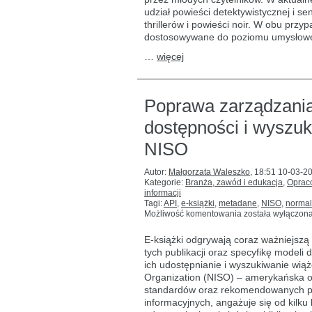
i młodzieży
we
udział powieści detektywistycznej i se
Francji
thrillerów i powieści noir. W obu przy
dostosowywane do poziomu umysłowe
…
więcej
Poprawa zarządzania
dostępności i wyszuk
NISO
Autor:
Małgorzata Waleszko
,
18:51 10-03-2
Kategorie:
Branża, zawód i edukacja
,
Opraco
informacji
Tagi:
API
,
e-książki
,
metadane
,
NISO
,
normal
Poprawa
Możliwość komentowania
została wyłączon
zarządzania
e-
E-książki odgrywają coraz ważniejszą 
książkami
tych publikacji oraz specyfikę modeli
oraz
ich udostępnianie i wyszukiwanie wią
ich
dostępności
Organization (NISO) – amerykańska o
i wyszukiwania:
standardów oraz rekomendowanych prak
dwie
informacyjnych, angażuje się od kilku
nowe