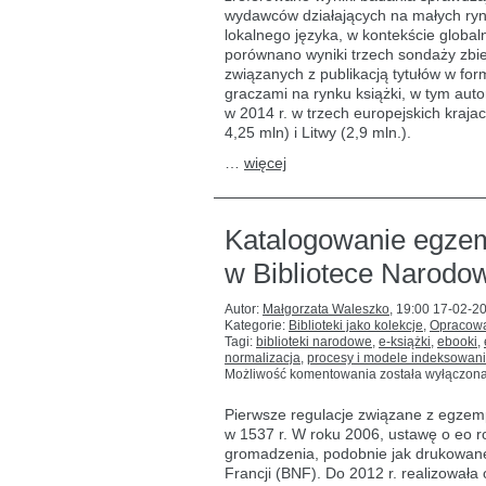
z trzech
wydawców działających na małych rynk
małych
lokalnego języka, w kontekście global
rynków
porównano wyniki trzech sondaży zbi
językowych
związanych z publikacją tytułów w for
graczami na rynku książki, w tym auto
w 2014 r. w trzech europejskich kraja
4,25 mln) i Litwy (2,9 mln.).
…
więcej
Katalogowanie egze
w Bibliotece Narodow
Autor:
Małgorzata Waleszko
,
19:00 17-02-2
Kategorie:
Biblioteki jako kolekcje
,
Opracowa
Tagi:
biblioteki narodowe
,
e-książki
,
ebooki
,
normalizacja
,
procesy i modele indeksowan
Katalogowanie
Możliwość komentowania
została wyłączon
egzemplarzy
obowiązkowych
Pierwsze regulacje związane z egze
ebooków
w 1537 r. W roku 2006, ustawę o eo r
w Bibliotece
gromadzenia, podobnie jak drukowane
Narodowej
Francji
Francji (BNF). Do 2012 r. realizował