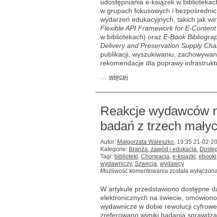
udostępniania e-książek w bibliotekach
inicjatywy
w grupach fokusowych i bezpośrednich
NISO
wydarzeń edukacyjnych, takich jak wi
Flexible API Framework for E-Content 
w bibliotekach) oraz
E-Book Bibliograp
Delivery and Preservation Supply Cha
publikacji, wyszukiwaniu, zachowywa
rekomendacje dla poprawy infrastrukt
…
więcej
Reakcje wydawców na
badań z trzech mały
Autor:
Małgorzata Waleszko
,
19:35 21-02-2
Kategorie:
Branża, zawód i edukacja
,
Dostęp
Tagi:
biblioteki
,
Chorwacja
,
e-książki
,
ebooki
wydawniczy
,
Szwecja
,
wydawcy
Reakcje
Możliwość komentowania
została wyłączon
wydawców
na fenomen
W artykule przedstawiono dostępne dan
e-
elektronicznych na świecie, omówiono
książki:
wydawnicze w dobie rewolucji cyfrowej
wyniki
badań
zreferowano wyniki badania sprawdza