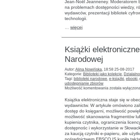
Jean-Noël Jeanneney. Moderatorem b
na problemach dostępności wiedzy, r
wydawców, prezentacji bibliotek cyf
technologii.
…
więcej
Książki elektroniczne
Narodowej
Autor:
Alina Nowińska
,
18:58 25-08-2017
Kategorie:
Biblioteki jako kolekcje
,
Działalno
Tagi:
biblioteki narodowe
,
e-książki
,
ebooki
,
udostępnianie zbiorów
Książki
Możliwość komentowania
została wyłączon
elektroniczne
w Słowackiej
Książka elektroniczna staje się w obe
Bibliotece
wydawnictw. W artykule omówiono zal
Narodowej
dostęp do księgarni, możliwość powię
możliwość skanowania fragmentów lub 
kupienia czytnika, ograniczenia lice
dostępnośc i wykorzystanie w Słowack
za kaucją czytniki e-papieru, ale uży
pośrednictwem EBSCO IS kupiła także 