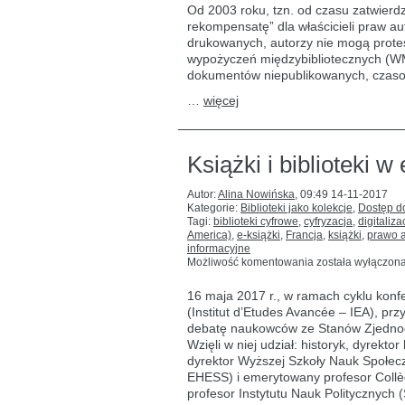
wypożyczenia
Od 2003 roku, tzn. od czasu zatwierd
międzybibliotecz
rekompensatę” dla właścicieli praw aut
–
drukowanych, autorzy nie mogą protes
stan
prawny
wypożyczeń międzybibliotecznych (WM)
we
dokumentów niepublikowanych, czasop
Francji
…
więcej
Książki i biblioteki w
Autor:
Alina Nowińska
,
09:49 14-11-2017
Kategorie:
Biblioteki jako kolekcje
,
Dostęp do
Tagi:
biblioteki cyfrowe
,
cyfryzacja
,
digitaliz
America)
,
e-książki
,
Francja
,
książki
,
prawo a
informacyjne
Książki
Możliwość komentowania
została wyłączon
i biblioteki
w erze
16 maja 2017 r., w ramach cyklu konf
cyfrowej:
(Institut d’Etudes Avancée – IEA), pr
debata
debatę naukowców ze Stanów Zjednoc
Wzięli w niej udział: historyk, dyrekto
dyrektor Wyższej Szkoły Nauk Społecz
EHESS) i emerytowany profesor Collè
profesor Instytutu Nauk Politycznych (