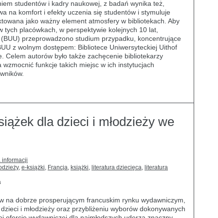
niem studentów i kadry naukowej, z badań wynika też,
 na komfort i efekty uczenia się studentów i stymuluje
traktowana jako ważny element atmosfery w bibliotekach. Aby
 w tych placówkach, w perspektywie kolejnych 10 lat,
ie (BUU) przeprowadzono studium przypadku, koncentrujące
BUU z wolnym dostępem: Bibliotece Uniwersyteckiej Uithof
re. Celem autorów było także zachęcenie bibliotekarzy
wzmocnić funkcje takich miejsc w ich instytucjach
owników.
iążek dla dzieci i młodzieży we
 informacji
odzieży
,
e-książki
,
Francja
,
książki
,
literatura dziecięca
,
literatura
a
ów na dobrze prosperującym francuskim rynku wydawniczym,
dzieci i młodzieży oraz przybliżeniu wyborów dokonywanych
ej ofercie wydawniczej dla najmłodszych uderza znaczny