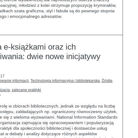
nsacyjnej, młodzież z kolei otrzymuje propozycję kryminałów,
padkach szata graficzna, styl i fabuła są do pewnego stopnia
go i emocjonalnego adresatów.
 e-książkami oraz ich
iwania: dwie nowe inicjatywy
017
wanie informacji
,
Technologia informacyjna i bibliotekarska
,
Źródła
izacja
,
zalecane praktyki
a
rolę w zbiorach bibliotecznych, jednak ze względu na liczbę
 dostępu, zakładających np. ograniczony równoczesny użytek,
że się z wieloma wyzwaniami. National Information Standards
rganizacja zajmująca się opracowywaniem i popularyzacją
tyk dla społeczności bibliotecznej i dostawców usług
 lat w debaty i analizy dotyczące różnych aspektów