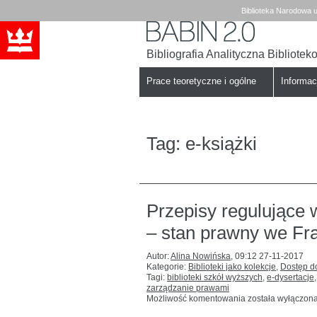
Biblioteka Narodowa u
Bibliografia Analityczna Bibliote
Babin
Biblioteka
Narodowa
Prace teoretyczne i ogólne
Informa
Tag:
e-książki
Przepisy regulujące
– stan prawny we Fra
Autor:
Alina Nowińska
,
09:12 27-11-2017
Kategorie:
Biblioteki jako kolekcje
,
Dostęp do
Tagi:
biblioteki szkół wyższych
,
e-dysertacje
zarządzanie prawami
Przepisy
Możliwość komentowania
została wyłączon
regulujące