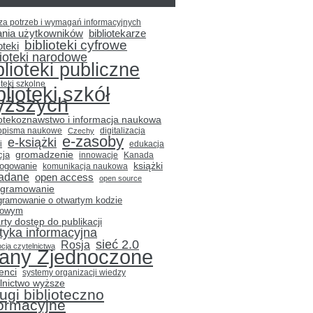
za potrzeb i wymagań informacyjnych
ania użytkowników
bibliotekarze
biblioteki cyfrowe
oteki
lioteki narodowe
blioteki publiczne
oteki szkolne
blioteki szkół
yższych
iotekoznawstwo i informacja naukowa
opisma naukowe
Czechy
digitalizacja
e-zasoby
e-książki
i
edukacja
gromadzenie
cja
innowacje
Kanada
książki
logowanie
komunikacja naukowa
adane
open access
open source
ogramowanie
gramowanie o otwartym kodzie
łowym
rty dostęp do publikacji
ityka informacyjna
sieć 2.0
Rosja
cja czytelnictwa
tany Zjednoczone
enci
systemy organizacji wiedzy
lnictwo wyższe
ugi biblioteczno
formacyjne