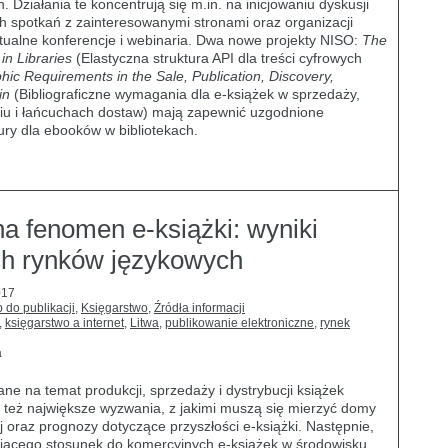
. Działania te koncentrują się m.in. na inicjowaniu dyskusji
 spotkań z zainteresowanymi stronami oraz organizacji
rtualne konferencje i webinaria. Dwa nowe projekty NISO:
The
in Libraries
(Elastyczna struktura API dla treści cyfrowych
hic Requirements in the Sale, Publication, Discovery,
in
(Bibliograficzne wymagania dla e-książek w sprzedaży,
niu i łańcuchach dostaw) mają zapewnić uzgodnione
ury dla ebooków w bibliotekach.
 fenomen e-książki: wyniki
ch rynków językowych
017
 do publikacji
,
Księgarstwo
,
Źródła informacji
,
księgarstwo a internet
,
Litwa
,
publikowanie elektroniczne
,
rynek
a
e na temat produkcji, sprzedaży i dystrybucji książek
 też największe wyzwania, z jakimi muszą się mierzyć domy
 oraz prognozy dotyczące przyszłości e-książki. Następnie,
jącego stosunek do komercyjnych e-książek w środowisku