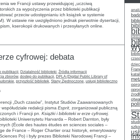
zenia we Francji ustawy przewidującej „uczciwą
ne
orskich za wypożyczenia przez biblioteki publikacji
anali
tować przeciw udostępnianiu ich książek w systemie
bad
. W ustawie nie uwzględniono jednak pierwotnie dysertacji,
bibli
bib
ism, kserokopii drukowanych i przesyłanych online.
bi
bibli
bi
w
bibl
 erze cyfrowej: debata
czas
dziec
Fran
 publikacji
,
Działalność biblioteki
,
Źródła informacji
kata
acja zbiorów
,
dostęp do publikacji
,
DPLA (Digital Public Library of
met
utorskie
,
przyszłość bibliotek
,
Stany Zjednoczone
,
usługi biblioteczno
opr
opro
a
źrod
otwa
erencji „Duch czasów”, Instytut Studiów Zaawansowanych
pol
zy współudziale redakcji pisma
Esprit
, zorganizował publiczną
promo
S
zonych i Francji pn.
Książki i biblioteki w erze cyfrowej
.
r biblioteki Uniwersytetu Harvarda – Robert Darnton, były
stud
nych (École des hautes études en sciences sociales –
szko
ge de France – Roger Chartier oraz historyk, emerytowany
usł
in
Sciences Po) i były prezes Biblioteki Narodowej Francji –