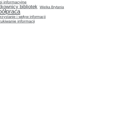
gi informacyjne
tkownicy bibliotek
Wielka Brytania
półpraca
rzystanie i wpływ informacji
ukiwanie informacji