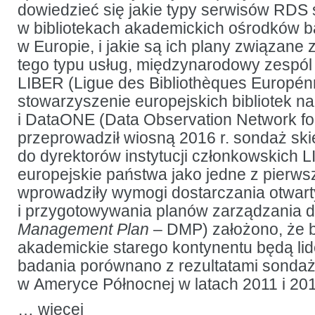
dowiedzieć się jakie typy serwisów RDS
w bibliotekach akademickich ośrodków 
w Europie, i jakie są ich plany związane
tego typu usług, międzynarodowy zespól
LIBER (Ligue des Bibliothèques Europé
stowarzyszenie europejskich bibliotek 
i DataONE (Data Observation Network fo
przeprowadził wiosną 2016 r. sondaż sk
do dyrektorów instytucji członkowskich 
europejskie państwa jako jedne z pierws
wprowadziły wymogi dostarczania otwar
i przygotowywania planów zarządzania d
Management Plan
– DMP) założono, że bi
akademickie starego kontynentu będą li
badania porównano z rezultatami sonda
w Ameryce Północnej w latach 2011 i 20
…
więcej