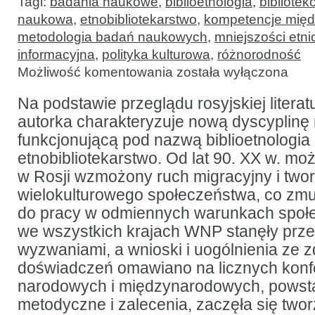
Tagi:
badania naukowe
,
biblioetnologia
,
bibliotek
naukowa
,
etnobibliotekarstwo
,
kompetencje międ
metodologia badań naukowych
,
mniejszości etn
informacyjna
,
polityka kulturowa
,
różnorodność
Biblioetnologia
Możliwość komentowania
została wyłączona
jako
dyscyplina
naukowa
Na podstawie przeglądu rosyjskiej literat
i specjalność
autorka charakteryzuje nową dyscyplin
zawodowa
funkcjonującą pod nazwą biblioetnologia 
etnobibliotekarstwo. Od lat 90. XX w. 
w Rosji wzmożony ruch migracyjny i twor
wielokulturowego społeczeństwa, co zmusi
do pracy w odmiennych warunkach społec
we wszystkich krajach WNP stanęły prz
wyzwaniami, a wnioski i uogólnienia ze 
doświadczeń omawiano na licznych konf
narodowych i międzynarodowych, powsta
metodyczne i zalecenia, zaczęła się two