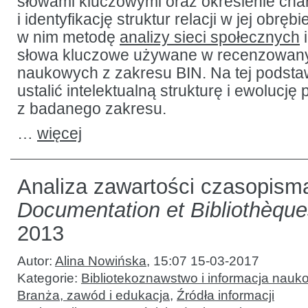
słowami kluczowymi oraz określenie chara
i identyfikację struktur relacji w jej obrę
w nim metodę
analizy sieci społecznych
i
słowa kluczowe używane w recenzowany
naukowych z zakresu BIN. Na tej podsta
ustalić intelektualną strukturę i ewolucj
z badanego zakresu.
…
więcej
Analiza zawartości czasopism
Documentation et Bibliothèqu
2013
Autor:
Alina Nowińska
,
15:07 15-03-2017
Kategorie:
Bibliotekoznawstwo i informacja nauk
Branża, zawód i edukacja
,
Źródła informacji