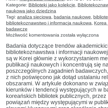
Kategorie:
Biblioteki jako kolekcje
,
Bibliotekoznaw
naukowa jako dziedzina
Tagi:
analiza sieciowa
,
badania naukowe
,
bibliot
bibliotekoznawstwo i informacja naukowa
,
Korea
badawcze
Analiza
Możliwość komentowania
została wyłączona
trendów
naukowych
w badaniach
Badania dotyczące trendów akademickich
dotyczących
bibliotekoznawstwa i informacji naukowe
bibliotek
publicznych
są w Korei głównie z wykorzystaniem met
w Korei
publikacji naukowych i koncentrują się na
poszczególnych zagadnień badawczych, 
z nich poświęcono jak dotąd ustalaniu rel
obszarami. W artykule dokonano w związ
kierunków i tendencji występujących w b
koreańskich bibliotek publicznych, przez
powiązań między występującymi w publ