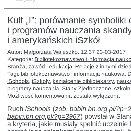
Kult „I”: porównanie symboliki 
i programów nauczania skand
i amerykańskich iSzkół
Autor:
Małgorzata Waleszko
,
12:37 23-03-2017
Kategorie:
Bibliotekoznawstwo i informacja nauk
Branża, zawód i edukacja
,
Relacje z innymi dzie
Tagi:
bibliotekoznawstwo i informacja naukowa
,
D
iSchools
,
iSzkoły
,
kształcenie bibliotekarzy
,
nauka
programy nauczania
,
Stany Zjednoczone
,
szkoln
Kult
Możliwość komentowania
została wyłączona
„I”:
porównanie
symboliki
Ruch
iSchools
(
zob.
babin.bn.org.pl/?p=
organizacyjnej
babin.bn.org.pl/?p=3967
) powstał w Sta
i programów
nauczania
a kryteria, jakie musiały spełnić uczelni
skandynawskich
i amerykańskich