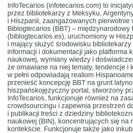
rozpowszechniania
InfoTecarios (infotecarios.com) to inicj
publikacji
przez bibliotekarzy z Meksyku, Argentyny
naukowych
z zakresu
i Hiszpanii, zaangażowanych pierwotnie 
bibliotekoznawstwa
i informacji
Biblogtecarios (BBT) – międzynarodowy
naukowej
(biblogtecarios.es), uruchomiony w Hiszpa
i mający służyć środowisku bibliotekarzy
informacji i dokumentacji jako platforma 
naukowej, wymiany wiedzy i doświadczeń
że omawiane na niej tematy, tendencje i 
w pełni odpowiadają realiom Hispanoame
przenieść koncepcję BBT na grunt laty
hiszpańskojęzyczny portal, stworzony p
InfoTecarios, funkcjonuje również na za
crowdsourcingu i zapewnia przestrzeń d
i publikacji treści z dziedziny bibliotekoz
naukowej (BIN), koncentrujących się na 
kontekście. Funkcjonuje także jako inku