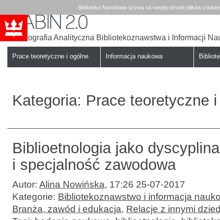
Biblioteka Narodowa używa na swojej stronie plików cookie
Bibliografia Analityczna Bibliotekoznawstwa i Informacji N
Babin
Biblioteka
Narodowa
Prace teoretyczne i ogólne
Informacja naukowa
Bibliote
Kategoria:
Prace teoretyczne i
Biblioetnologia jako dyscypli
i specjalność zawodowa
Autor:
Alina Nowińska
,
17:26 25-07-2017
Kategorie:
Bibliotekoznawstwo i informacja nauk
Branża, zawód i edukacja
,
Relacje z innymi dzie