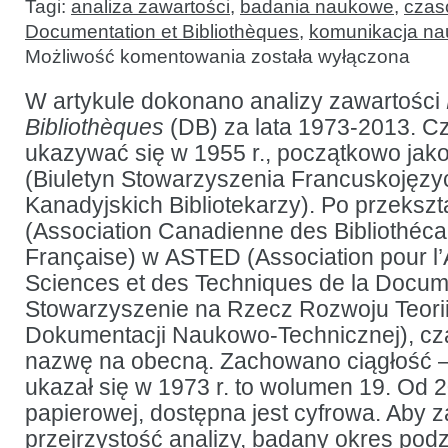
Tagi:
analiza zawartości
,
badania naukowe
,
czas
Documentation et Bibliothèques
,
komunikacja n
Analiza
Możliwość komentowania
została wyłączona
zawartości
czasopisma
Documentation
W artykule dokonano analizy zawartości
et
Bibliothèques
(DB) za lata 1973-2013. C
Bibliothèques
za lata
ukazywać się w 1955 r., początkowo jak
1973-
2013
(Biuletyn Stowarzyszenia Francuskojęz
Kanadyjskich Bibliotekarzy). Po przeksz
(Association Canadienne des Bibliothéc
Française) w ASTED (Association pour 
Sciences et des Techniques de la Docum
Stowarzyszenie na Rzecz Rozwoju Teorii 
Dokumentacji Naukowo-Technicznej), cz
nazwę na obecną. Zachowano ciągłość – 
ukazał się w 1973 r. to wolumen 19. Od 20
papierowej, dostępna jest cyfrowa. Aby 
przejrzystość analizy, badany okres podz