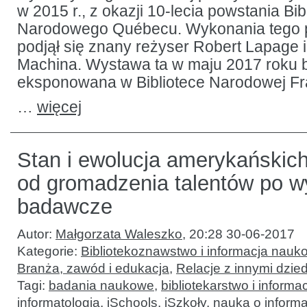
w 2015 r., z okazji 10-lecia powstania Bib
Narodowego Québecu. Wykonania tego p
podjął się znany reżyser Robert Lapage i
Machina. Wystawa ta w maju 2017 roku b
eksponowana w Bibliotece Narodowej Fra
…
więcej
Stan i ewolucja amerykańskich
od gromadzenia talentów po w
badawcze
Autor:
Małgorzata Waleszko
,
20:28 30-06-2017
Kategorie:
Bibliotekoznawstwo i informacja nauk
Branża, zawód i edukacja
,
Relacje z innymi dzie
Tagi:
badania naukowe
,
bibliotekarstwo i inform
informatologia
,
iSchools
,
iSzkoły
,
nauka o informa