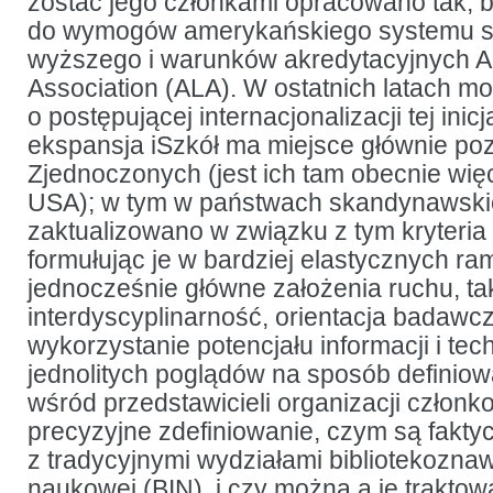
zostać jego członkami opracowano tak, 
iSzkół
do wymogów amerykańskiego systemu s
wyższego i warunków akredytacyjnych A
Association (ALA). W ostatnich latach 
o postępującej internacjonalizacji tej inic
ekspansja iSzkół ma miejsce głównie po
Zjednoczonych (jest ich tam obecnie więc
USA); w tym w państwach skandynawskic
zaktualizowano w związku z tym kryteria
formułując je w bardziej elastycznych ra
jednocześnie główne założenia ruchu, tak
interdyscyplinarność, orientacja badaw
wykorzystanie potencjału informacji i tech
jednolitych poglądów na sposób definio
wśród przedstawicieli organizacji członk
precyzyjne zdefiniowanie, czym są fakty
z tradycyjnymi wydziałami bibliotekoznaw
naukowej (BIN), i czy można a je traktowa