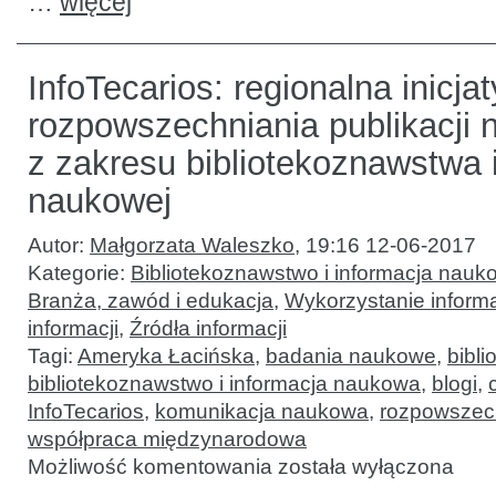
…
więcej
InfoTecarios: regionalna inicja
rozpowszechniania publikacji
z zakresu bibliotekoznawstwa i
naukowej
Autor:
Małgorzata Waleszko
,
19:16 12-06-2017
Kategorie:
Bibliotekoznawstwo i informacja nauk
Branża, zawód i edukacja
,
Wykorzystanie informac
informacji
,
Źródła informacji
Tagi:
Ameryka Łacińska
,
badania naukowe
,
bibli
bibliotekoznawstwo i informacja naukowa
,
blogi
,
InfoTecarios
,
komunikacja naukowa
,
rozpowszech
współpraca międzynarodowa
InfoTecarios:
Możliwość komentowania
została wyłączona
regionalna
inicjatywa