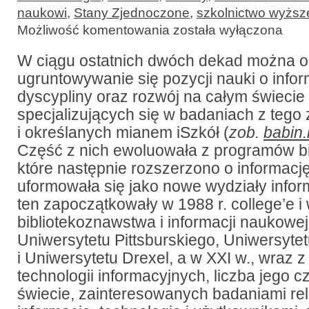
naukowi
,
Stany Zjednoczone
,
szkolnictwo wyższ
Stan
Możliwość komentowania
została wyłączona
i ewolucja
amerykańskich
iSzkół:
W ciągu ostatnich dwóch dekad można 
od gromadzenia
ugruntowywanie się pozycji nauki o infor
talentów
po wyniki
dyscypliny oraz rozwój na całym świecie
badawcze
specjalizujących się w badaniach z tego
i określanych mianem iSzkół (
zob.
babin.
Część z nich ewoluowała z programów b
które następnie rozszerzono o informacj
uformowała się jako nowe wydziały infor
ten zapoczątkowały w 1988 r. college’e i
bibliotekoznawstwa i informacji naukowej 
Uniwersytetu Pittsburskiego, Uniwersyte
i Uniwersytetu Drexel, a w XXI w., wraz 
technologii informacyjnych, liczba jego 
świecie, zainteresowanych badaniami rel