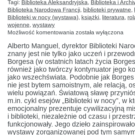
Tagi:
Biblioteka Aleksandryjska
,
Biblioteka i Ar
Biblioteka Narodowa Francji
,
biblioteki prywatne
,
Biblioteki w nocy (wystawa)
,
książki
,
literatura
,
rol
wojenne
,
wystawy
Koncepcja
Możliwość komentowania
została wyłączona
biblioteki
Alberto
Manguela
Alberto Manguel, dyrektor Biblioteki Nar
i wirtualna
znany jest nie tylko jako uczeń i przewod
wystawa
„Biblioteki
Borgesa (w ostatnich latach życia Borges
w nocy”
również jako twórczy kontynuator jego kon
jako wszechświata. Podobnie jak Borges 
nie jest bytem samoistnym, ale relacją, 
wielu powiązań. Światową sławę przynió
m.in. cykl esejów „Biblioteki w nocy”, w
emocjonalny prezentuje cywilizacyjną mi
i biblioteki, niezależnie od czasu i przest
funkcjonowały. Jego dzieło zainspirowało
wystawy zorganizowanej pod tym samym 