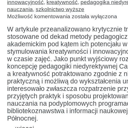
innowacyjność
,
kreatywność
,
pedagogika niedyr
nauczania
,
szkolnictwo wyższe
Metoda
Możliwość komentowania
została wyłączona
WalDorF:
wspieranie
kreatywności
W artykule przeanalizowano krytycznie t
w programach
stosowane od dekad metody pedagogicz
bibliotekoznawstwa
i informacji
akademickim pod kątem ich potencjału w
naukowej
stymulowania kreatywności i innowacyjn
w czasie zajęć. Jako punkt wyjściowy ro
koncepcję pedagogiki niedyrektywnej Ca
a kreatywność potraktowano zgodnie z n
praktyczną i możliwą do wykształcenia u
interesowało zwłaszcza rozpatrzenie prz
przyjętych praktyk i sposobu projektow
nauczania na podyplomowych programa
bibliotekoznawstwa i informacji naukowe
Północnej.