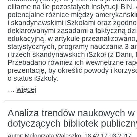
elitarne na tle pozostałych instytucji BIN.
potencjalne różnice między amerykański
i skandynawskimi iSzkołami oraz zgodn
deklarowanymi zasadami a faktyczną dzi
edukacyjną, w artykule przeanalizowano,
statystycznych, programy nauczania 3 
i trzech skandynawskich iSzkół (z Danii, 
Przebadano również ich wewnętrzne rapor
prezentację, by określić powody i korzyśc
o status iSzkoły.
…
więcej
Analiza trendów naukowych w
dotyczących bibliotek publicz
Autor:
Małgorzata Waleszko
,
18:42 17-03-2017