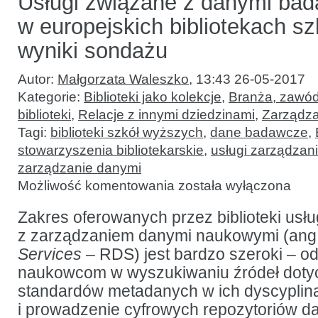
Usługi związane z danymi ba
w europejskich bibliotekach s
wyniki sondażu
Autor:
Małgorzata Waleszko
,
13:43 26-05-2017
Kategorie:
Biblioteki jako kolekcje
,
Branża, zawód
biblioteki
,
Relacje z innymi dziedzinami
,
Zarządza
Tagi:
biblioteki szkół wyższych
,
dane badawcze
,
stowarzyszenia bibliotekarskie
,
usługi zarządzan
zarządzanie danymi
Usługi
Możliwość komentowania
została wyłączona
związane
z danymi
badawczymi
Zakres oferowanych przez biblioteki usł
w europejskich
z zarządzaniem danymi naukowymi (ang
bibliotekach
szkół
Services
– RDS) jest bardzo szeroki – o
wyższych:
wyniki
naukowcom w wyszukiwaniu źródeł doty
sondażu
standardów metadanych w ich dyscyplin
i prowadzenie cyfrowych repozytoriów d