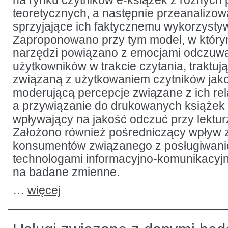
na rynku czytników e-książek z różnych
teoretycznych, a następnie przeanaliz
sprzyjające ich faktycznemu wykorzysty
Zaproponowano przy tym model, w który
narzędzi powiązano z emocjami odczuw
użytkowników w trakcie czytania, traktu
związaną z użytkowaniem czytników jak
moderującą percepcje związane z ich rel
a przywiązanie do drukowanych książek 
wpływający na jakość odczuć przy lektur
Założono również pośredniczący wpływ
konsumentów związanego z posługiwani
technologami informacyjno-komunikacyjn
na badane zmienne.
…
więcej