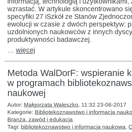
informacją, technologią i użytkownikami,
wzrastać. W artykule skoncentrowano si
specyfiki 27 iSzkół ze Stanów Zjednoczo
ewolucji w czasie z dwóch perspektyw: p
uzdolnionych naukowców z innych dyscy
produktywności badawczej.
…
więcej
Metoda WalDorF: wspieranie k
w programach bibliotekoznawst
naukowej
Autor:
Małgorzata Waleszko
,
11:32 23-06-2017
Kategorie:
Bibliotekoznawstwo i informacja nauk
Branża, zawód i edukacja
Tagi:
bibliotekoznawstwo i informacja naukowa
,
C