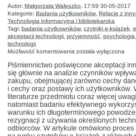
Autor:
Małgorzata Waleszko
,
17:59 30-05-2017
Kategorie:
Badania użytkowników
,
Relacje z inn
Technologia informacyjna i bibliotekarska
Tagi:
badania użytkowników
,
czytniki e-książek
,
e
akceptacji technologii
,
przyjemność
,
psychologia
technologii
O
Możliwość komentowania
została wyłączona
znaczeniu
przyjemności
przy
Piśmiennictwo poświęcone akceptacji inn
używaniu
się głównie na analizie czynników wpływ
nowych
technologii:
zakupu, obejmującej zarówno cechy dane
przypadek
czytników
i cechy oraz postawy ich użytkowników.
e-
literaturze przedmiotu coraz więcej uwag
książek
natomiast badaniu efektywnego wykorzys
warunku ich długoterminowego powodze
rezygnacji z używania określonych techn
odbiorców. W artykule omówiono proces