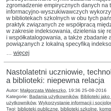
zgromadzenie empirycznych danych na 
informacyjno-wyszukiwawczych wykorz
w bibliotekach szkolnych w obu tych pań
praktyk związanych ze współpracą między
w zakresie indeksowania, dzielenia się 
i współkatalogowania, a także zbadanie
powiązanych z lokalną specyfiką indeks
…
więcej
Nastolatetni uczniowie, techno
a biblioteki: niepewna relacja
Autor:
Małgorzata Waleszko
,
19:36 25-08-2016
Kategorie:
Badania użytkowników
,
Biblioteki jako
użytkowników
,
Wykorzystanie informacji i socjolo
Tagi:
biblioteki publiczne
,
biblioteki szkolne
,
komp