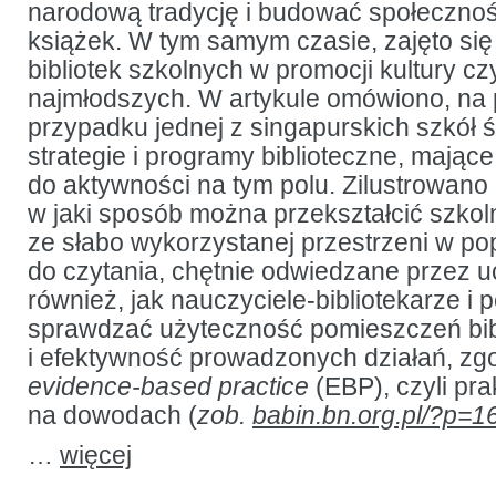
narodową tradycję i budować społeczno
książek. W tym samym czasie, zajęto się 
bibliotek szkolnych w promocji kultury cz
najmłodszych. W artykule omówiono, na 
przypadku jednej z singapurskich szkół 
strategie i programy biblioteczne, mając
do aktywności na tym polu. Zilustrowano n
w jaki sposób można przekształcić szkoln
ze słabo wykorzystanej przestrzeni w po
do czytania, chętnie odwiedzane przez 
również, jak nauczyciele-bibliotekarze 
sprawdzać użyteczność pomieszczeń bib
i efektywność prowadzonych działań, zg
evidence-based practice
(EBP), czyli pra
na dowodach (
zob.
babin.bn.org.pl/?p=1
…
więcej