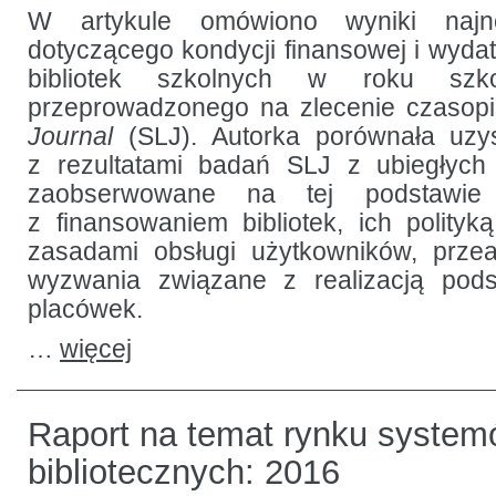
szkolnych
W artykule omówiono wyniki naj
w Stanach
dotyczącego kondycji finansowej i wyd
Zjednoczonych:
rezultaty
bibliotek szkolnych w roku szk
badania
przeprowadzonego na zlecenie czaso
Journal
(SLJ). Autorka porównała uz
z rezultatami badań SLJ z ubiegłych l
zaobserwowane na tej podstawie
z finansowaniem bibliotek, ich polity
zasadami obsługi użytkowników, przea
wyzwania związane z realizacją pods
placówek.
…
więcej
Raport na temat rynku syste
bibliotecznych: 2016