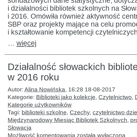
sondażowych dane statystyczne, dotycz
i działalności bibliotek szkolnych na Sło
i 2016. Omówiła również aktywność cen
SBP oraz projekty mające na celu promoc
i kształtowanie kompetencji czytelniczych
…
więcej
Działalność słowackich bibliot
w 2016 roku
Autor:
Alina Nowińska
,
16:28 18-08-2017
Kategorie:
Biblioteki jako kolekcje
,
Czytelnictwo
,
Kategorie użytkowników
Tagi:
biblioteki szkolne
,
Czechy
,
czytelnictwo dzi
Międzynarodowy Miesiąc Bibliotek Szkolnych
,
pr
Słowacja
Działalność
Możliwość komentowania
została wyłączona