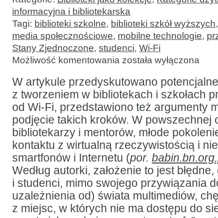
informacyjna i bibliotekarska
Tagi:
biblioteki szkolne
,
biblioteki szkół wyższych
media społecznościowe
,
mobilne technologie
,
pr
Stany Zjednoczone
,
studenci
,
Wi-Fi
O
Możliwość komentowania
została wyłączona
studentach,
Wi-
Fi
W artykule przedyskutowano potencjalne
i bibliotekach:
z tworzeniem w bibliotekach i szkołach p
głos
w dyskusji
od Wi-Fi, przedstawiono też argumenty 
podjęcie takich kroków. W powszechnej 
bibliotekarzy i mentorów, młode pokoleni
kontaktu z wirtualną rzeczywistością i nie
smartfonów i Internetu (
por.
babin.bn.org
Według autorki, założenie to jest błędne
i studenci, mimo swojego przywiązania 
uzależnienia od) świata multimediów, chę
z miejsc, w których nie ma dostępu do sie