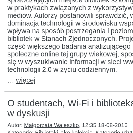
sprawdzających miejsce bibliotek szkoln
w praktykach związanych z wykorzysty
mediów. Autorzy postanowili sprawdzić, 
dominacja technologii w środowisku wsp
wpływa na sposób postrzegania i poziom
bibliotek w Stanach Zjednoczonych. Proje
część większego badania analizującego
społeczne online tej grupy wiekowej, s
się w wyszukiwanie informacji w sieci w
technologii 2.0 w życiu codziennym.
…
więcej
O studentach, Wi-Fi i bibliotek
w dyskusji
Autor:
Małgorzata Waleszko
,
12:35 18-08-2016
Kategorie:
Biblioteki jako kolekcje
,
Kategorie uży