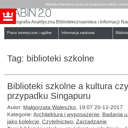
Biblioteka Narodowa używa na swojej stronie plików cookie
Bibliografia Analityczna Bibliotekoznawstwa i Informacji N
Babin
Biblioteka
Narodowa
Prace teoretyczne i ogólne
Informacja naukowa
Bibliote
Tag:
biblioteki szkolne
Biblioteki szkolne a kultura cz
przypadku Singapuru
Autor:
Małgorzata Waleszko
,
19:07 20-12-2017
Kategorie:
Architektura i wyposażenie
,
Badania u
jako kolekcje
,
Czytelnictwo
,
Zarządzanie