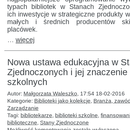
typach bibliotek w Stanach Zjednoczo
ich inwestycje w strategiczne produkty w
małych i średnich producentów sk
placówek.
…
więcej
Nowa ustawa edukacyjna w S
Zjednoczonych i jej znaczenie 
szkolnych
Autor:
Małgorzata Waleszko
,
17:54 18-02-2016
Kategorie:
Biblioteki jako kolekcje
,
Branża, zawód
Zarządzanie
Tagi:
bibliotekarze
,
biblioteki szkolne
,
finansowani
biblioteczne
,
Stany Zjednoczone
Nowa
Możliwość komentowania
została wyłączona