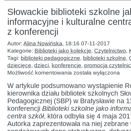
Słowackie biblioteki szkolne j
informacyjne i kulturalne centra
z konferencji
Autor:
Alina Nowińska
,
18:16 07-11-2017
Kategorie:
Biblioteki jako kolekcje
,
Czytelnictwo
,
Tagi:
biblioteki pedagogiczne
,
biblioteki szkolne
,
dziecięce
,
dzieci
,
konferencje
,
promocja czytelni
Słowackie
Możliwość komentowania
została wyłączona
biblioteki
szkolne
jako
W artykule podsumowano wystąpienie Ro
informacyjne
kierownika działu bibliotek szkolnych Słow
i kulturalne
centra
Pedagogicznej (SBP) w Bratysławie na 1
szkół
:
konferencji
Biblioteki szkolne jako inform
raport
centra szkół
, która odbyła się 4 maja 201
z konferencji
Autorka zaprezentowała na niej zebrane