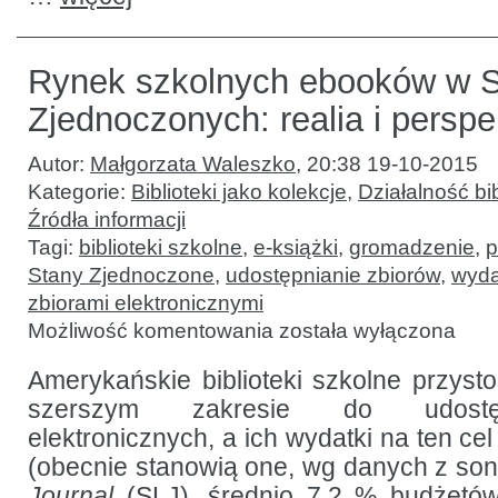
Rynek szkolnych ebooków w 
Zjednoczonych: realia i persp
Autor:
Małgorzata Waleszko
,
20:38 19-10-2015
Kategorie:
Biblioteki jako kolekcje
,
Działalność bib
Źródła informacji
Tagi:
biblioteki szkolne
,
e-książki
,
gromadzenie
,
p
Stany Zjednoczone
,
udostępnianie zbiorów
,
wyd
zbiorami elektronicznymi
Rynek
Możliwość komentowania
została wyłączona
szkolnych
ebooków
w Stanach
Amerykańskie biblioteki szkolne przyst
Zjednoczonych:
szerszym zakresie do udostęp
realia
i perspektywy
elektronicznych, a ich wydatki na ten cel
(obecnie stanowią one, wg danych z so
Journal
(SLJ), średnio 7,2 % budżetó