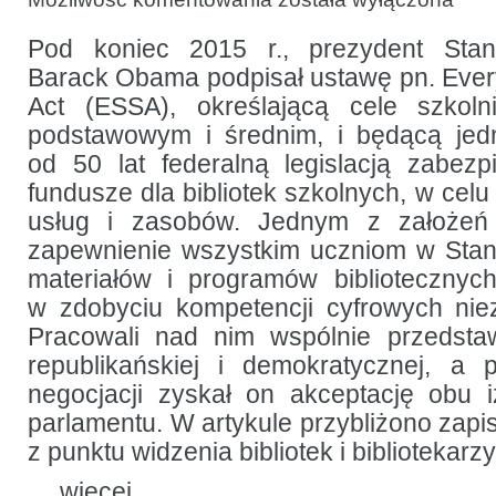
ustawa
edukacyjna
w Stanach
Pod koniec 2015 r., prezydent Sta
Zjednoczonych
Barack Obama podpisał ustawę pn. Eve
i jej
znaczenie
Act (ESSA), określającą cele szkol
dla
bibliotek
podstawowym i średnim, i będącą jed
szkolnych
od 50 lat federalną legislacją zabezp
fundusze dla bibliotek szkolnych, w celu
usług i zasobów. Jednym z założeń 
zapewnienie wszystkim uczniom w Sta
materiałów i programów biblioteczn
w zdobyciu kompetencji cyfrowych ni
Pracowali nad nim wspólnie przedstaw
republikańskiej i demokratycznej, a 
negocjacji zyskał on akceptację obu 
parlamentu. W artykule przybliżono zapisy
z punktu widzenia bibliotek i bibliotekarzy
…
więcej