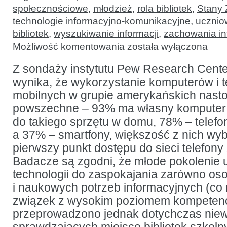
społecznościowe
,
młodzież
,
rola bibliotek
,
Stany
technologie informacyjno-komunikacyjne
,
ucznio
bibliotek
,
wyszukiwanie informacji
,
zachowania in
Nastolatetni
Możliwość komentowania
została wyłączona
uczniowie,
technologia
a biblioteki:
Z sondaży instytutu Pew Research Center
niepewna
wynika, że wykorzystanie komputerów i t
relacja
mobilnych w grupie amerykańskich nastol
powszechne – 93% ma własny komputer 
do takiego sprzętu w domu, 78% – telef
a 37% – smartfony, większość z nich wyb
pierwszy punkt dostępu do sieci telefony 
Badacze są zgodni, że młode pokolenie
technologii do zaspokajania zarówno oso
i naukowych potrzeb informacyjnych (co
związek z wysokim poziomem kompetencj
przeprowadzono jednak dotychczas niew