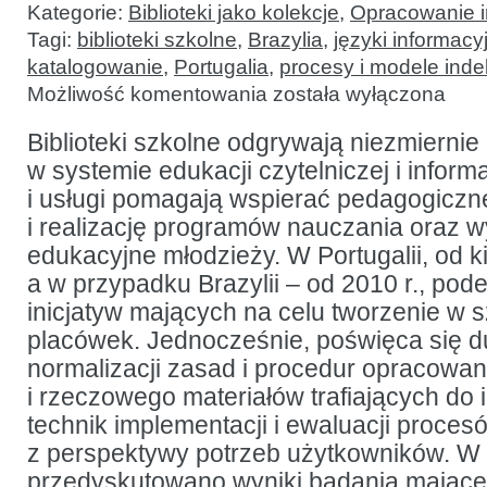
Kategorie:
Biblioteki jako kolekcje
,
Opracowanie i
Tagi:
biblioteki szkolne
,
Brazylia
,
języki informac
katalogowanie
,
Portugalia
,
procesy i modele ind
Biblioteki
Możliwość komentowania
została wyłączona
szkolne
a zasady
i praktyka
Biblioteki szkolne odgrywają niezmiernie 
katalogowania
w systemie edukacji czytelniczej i inform
w Brazylii
i Portugalii
i usługi pomagają wspierać pedagogiczn
i realizację programów nauczania oraz
edukacyjne młodzieży. W Portugalii, od k
a w przypadku Brazylii – od 2010 r., pod
inicjatyw mających na celu tworzenie w s
placówek. Jednocześnie, poświęca się 
normalizacji zasad i procedur opracowan
i rzeczowego materiałów trafiających do 
technik implementacji i ewaluacji proce
z perspektywy potrzeb użytkowników. W 
przedyskutowano wyniki badania mające