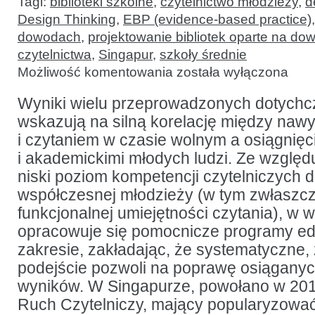
Tagi:
biblioteki szkolne
,
czytelnictwo młodzieży
,
d
Design Thinking
,
EBP (evidence-based practice)
dowodach
,
projektowanie bibliotek oparte na d
czytelnictwa
,
Singapur
,
szkoły średnie
Biblioteki
Możliwość komentowania
została wyłączona
szkolne
a kultura
czytania:
Wyniki wielu przeprowadzonych dotych
studium
wskazują na silną korelację między nawy
przypadku
Singapuru
i czytaniem w czasie wolnym a osiągnięc
i akademickimi młodych ludzi. Ze wzglę
niski poziom kompetencji czytelniczych d
współczesnej młodzieży (w tym zwłaszc
funkcjonalnej umiejętności czytania), w w
opracowuje się pomocnicze programy ed
zakresie, zakładając, że systematyczne
podejście pozwoli na poprawę osiągany
wyników. W Singapurze, powołano w 201
Ruch Czytelniczy, mający popularyzować