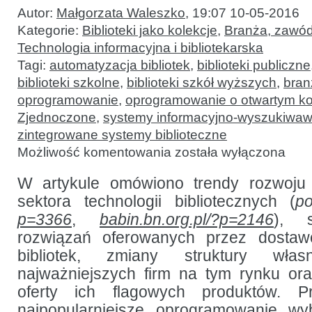
Autor:
Małgorzata Waleszko
,
19:07 10-05-2016
Kategorie:
Biblioteki jako kolekcje
,
Branża, zawód
Technologia informacyjna i bibliotekarska
Tagi:
automatyzacja bibliotek
,
biblioteki publiczne
biblioteki szkolne
,
biblioteki szkół wyższych
,
bran
oprogramowanie
,
oprogramowanie o otwartym k
Zjednoczone
,
systemy informacyjno-wyszukiwa
zintegrowane systemy biblioteczne
Raport
Możliwość komentowania
została wyłączona
na temat
rynku
systemów
W artykule omówiono trendy rozwoju 
bibliotecznych:
sektora technologii bibliotecznych (
p
2016
p=3366
,
babin.bn.org.pl/?p=2146
), s
rozwiązań oferowanych przez dosta
bibliotek, zmiany struktury wła
najważniejszych firm na tym rynku or
oferty ich flagowych produktów. Pr
najpopularniejsze oprogramowanie w