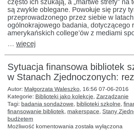
często ich szukają, a „martwe strefy” n
są zwykle oblegane. Powołuje się przy t
przeprowadzonego przez siebie w latac
ogólnokrajowego badania, dotyczącego r
amerykańskich college’ów z mediami sp
…
więcej
Sytuacja finansowa bibliotek 
w Stanach Zjednoczonych: rez
Autor:
Małgorzata Waleszko
,
16:56 07-06-2016
Kategorie:
Biblioteki jako kolekcje
,
Zarządzanie
Tagi:
badania sondażowe
,
biblioteki szkolne
,
fin
finansowanie bibliotek
,
makerspace
,
Stany Zjed
budżetem
Sytuacja
Możliwość komentowania
została wyłączona
finansowa
bibliotek