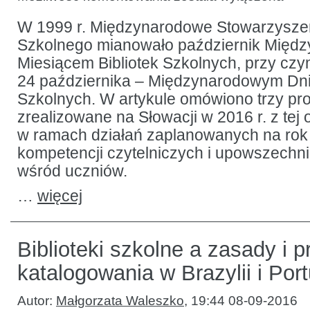
słowackich
bibliotek
szkolnych
W 1999 r. Międzynarodowe Stowarzyszen
w 2016
Szkolnego mianowało październik Międ
roku
Miesiącem Bibliotek Szkolnych, przy cz
24 października – Międzynarodowym Dni
Szkolnych. W artykule omówiono trzy p
zrealizowane na Słowacji w 2016 r. z tej o
w ramach działań zaplanowanych na rok 
kompetencji czytelniczych i upowszechni
wśród uczniów.
…
więcej
Biblioteki szkolne a zasady i p
katalogowania w Brazylii i Port
Autor:
Małgorzata Waleszko
,
19:44 08-09-2016