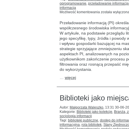
oprogramowanie
,
przeładowanie informacją
informacją
Jasna
Możliwość komentowania
została wyłączon
strona
informacji:
Przeładowanie informacją (PI) określan
o sposobach
współczesnego środowiska informacyjn
minimalizacji
W artykule, na podstawie przeglądu l
przeciążenia
informacyjnego
jego specyfikę, typy, źródła i powody
i wpływu gospodarki bazującej na ma
strategie sprzyjające zmniejszeniu sk
aspektach PI, analizowanych na poziom
użytkownikom zakończenie procesu pos
filtrowania oraz rosnącą przepaść mię
do wykorzystania.
…
więcej
Biblioteki jako miej
Autor:
Małgorzata Waleszko
,
13:31 30-06-2
Kategorie:
Biblioteki jako kolekcje
,
Branża, 
socjologia informacji
Tagi:
biblioteki publiczne
,
dostęp do informac
informacyjna
,
rola bibliotek
,
Stany Zjednocz
Biblioteki