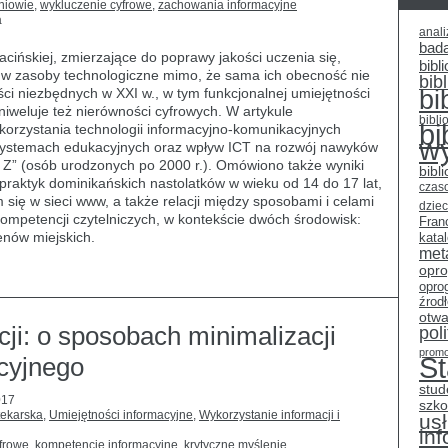
niowie
,
wykluczenie cyfrowe
,
zachowania informacyjne
a
anali
bad
acińskiej, zmierzające do poprawy jakości uczenia się,
bibli
ł w zasoby technologiczne mimo, że sama ich obecność nie
bib
bi
ci niezbędnych w XXI w., w tym funkcjonalnej umiejętności
 niweluje też nierówności cyfrowych. W artykule
bibli
bi
orzystania technologii informacyjno-komunikacyjnych
w
 systemach edukacyjnych oraz wpływ ICT na rozwój nawyków
a Z” (osób urodzonych po 2000 r.). Omówiono także wyniki
bibl
praktyk dominikańskich nastolatków w wieku od 14 do 17 lat,
czas
się w sieci www, a także relacji między sposobami i celami
dziec
kompetencji czytelniczych, w kontekście dwóch środowisk:
Fran
enów miejskich.
kata
met
opr
opro
źrod
otwa
cji: o sposobach minimalizacji
pol
promo
S
cyjnego
stud
017
szko
tekarska
,
Umiejętności informacyjne
,
Wykorzystanie informacji i
usł
in
frowe
,
kompetencje informacyjne
,
krytyczne myślenie
,