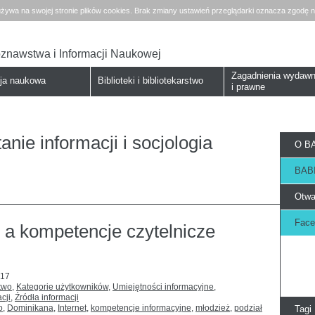
żywa na swojej stronie plików cookies. Brak zmiany ustawień przeglądarki oznacza zgodę n
koznawstwa i Informacji Naukowej
Zagadnienia wydawn
cja naukowa
Biblioteki i bibliotekarstwo
i prawne
nie informacji i socjologia
O BA
BABI
Otwa
Face
 a kompetencje czytelnicze
017
two
,
Kategorie użytkowników
,
Umiejętności informacyjne
,
cji
,
Źródła informacji
o
,
Dominikana
,
Internet
,
kompetencje informacyjne
,
młodzież
,
podział
Tagi