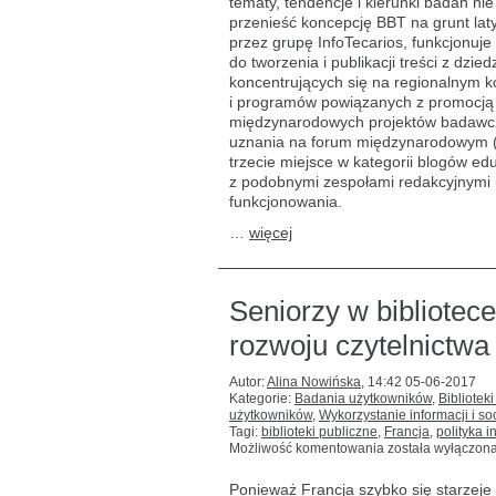
tematy, tendencje i kierunki badań n
naukowej
przenieść koncepcję BBT na grunt la
przez grupę InfoTecarios, funkcjonuj
do tworzenia i publikacji treści z dzie
koncentrujących się na regionalnym ko
i programów powiązanych z promocją c
międzynarodowych projektów badawczy
uznania na forum międzynarodowym (m.
trzecie miejsce w kategorii blogów e
z podobnymi zespołami redakcyjnymi 
funkcjonowania.
…
więcej
Seniorzy w bibliotece
rozwoju czytelnictwa
Autor:
Alina Nowińska
,
14:42 05-06-2017
Kategorie:
Badania użytkowników
,
Biblioteki
użytkowników
,
Wykorzystanie informacji i soc
Tagi:
biblioteki publiczne
,
Francja
,
polityka 
Seniorzy
Możliwość komentowania
została wyłączon
w bibliotece
:
Ponieważ Francja szybko się starzeje 