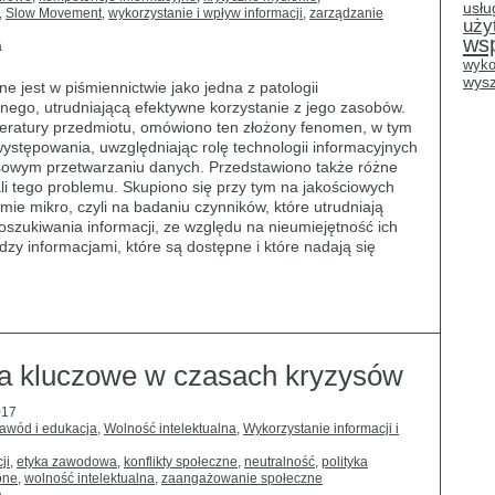
usłu
,
Slow Movement
,
wykorzystanie i wpływ informacji
,
zarządzanie
uży
ws
a
wyko
wysz
e jest w piśmiennictwie jako jedna z patologii
ego, utrudniającą efektywne korzystanie z jego zasobów.
iteratury przedmiotu, omówiono ten złożony fenomen, w tym
 występowania, uwzględniając rolę technologii informacyjnych
sowym przetwarzaniu danych. Przedstawiono także różne
ali tego problemu. Skupiono się przy tym na jakościowych
ie mikro, czyli na badaniu czynników, które utrudniają
zukiwania informacji, ze względu na nieumiejętność ich
dzy informacjami, które są dostępne i które nadają się
sca kluczowe w czasach kryzysów
017
zawód i edukacja
,
Wolność intelektualna
,
Wykorzystanie informacji i
ji
,
etyka zawodowa
,
konflikty społeczne
,
neutralność
,
polityka
one
,
wolność intelektualna
,
zaangażowanie społeczne