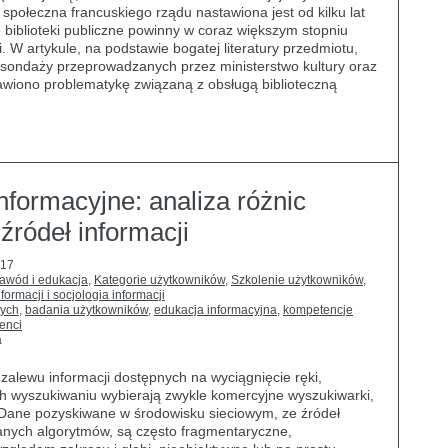
 społeczna francuskiego rządu nastawiona jest od kilku lat
 biblioteki publiczne powinny w coraz większym stopniu
i. W artykule, na podstawie bogatej literatury przedmiotu,
 sondaży przeprowadzanych przez ministerstwo kultury oraz
tawiono problematykę związaną z obsługą biblioteczną
nformacyjne: analiza różnic
źródeł informacji
017
zawód i edukacja
,
Kategorie użytkowników
,
Szkolenie użytkowników
,
ormacji i socjologia informacji
nych
,
badania użytkowników
,
edukacja informacyjna
,
kompetencje
enci
a
zalewu informacji dostępnych na wyciągnięcie ręki,
ich wyszukiwaniu wybierają zwykle komercyjne wyszukiwarki,
e. Dane pozyskiwane w środowisku sieciowym, ze źródeł
znanych algorytmów, są często fragmentaryczne,