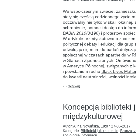
Możliwość komentowania
została wyłączon
jako
miejsca
We współczesnym świecie, zamieszki, 
kluczowe
stały się częścią codziennego życia m
w czasach
odczuwalny nie tylko w skali lokalnej,
kryzysów
schronienie, pomoc i dostęp do inform
BABIN 2010/3/196
) i protestów społ
W artykule przedyskutowano znaczeni
politycznej debaty i edukacji dla gru
odwołując się m.in. do badań dotyczą
społecznej w czasach apartheidu w RP
w Stanach Zjednoczonych. Omówiono 
w Ameryce Północnej, związanych z kon
i powstaniem ruchu
Black Lives Matte
do kwestii neutralności, wolności intel
…
więcej
Koncepcja biblioteki
międzykulturowej
Autor:
Alina Nowińska
,
19:07 27-06-2017
Kategorie:
Biblioteki jako kolekcje
,
Branża, 
socjologia informacji