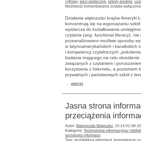
cyfrowy
,
sieci społeczne
,
szkoły średnie
,
ucz
Czytelnictwo
Możliwość komentowania
została wyłączon
cyfrowe
a kompetencje
Działania większości krajów Ameryki Ł
czytelnicze
koncentrują się na wyposażaniu szkó
pokolenia
wystarcza do kształtowania umiejętnoś
Z
czytania (ang.
functional literacy
), nie
przeanalizowano możliwe sposoby wyk
w latynoamerykańskich i karaibskich
i kompetencji czytelniczych „pokoleni
badania mającego na celu określenie 
związanych z czytaniem i poruszaniem 
korzystania z Internetu, a poziomem 
prywatnych i państwowych szkół z ter
…
więcej
Jasna strona informa
przeciążenia informa
Autor:
Małgorzata Waleszko
,
10:14 01-08-2
Kategorie:
Technologia informacyjna i biblio
socjologia informacji
Tagi:
architektura informacji
,
kompetencje cy