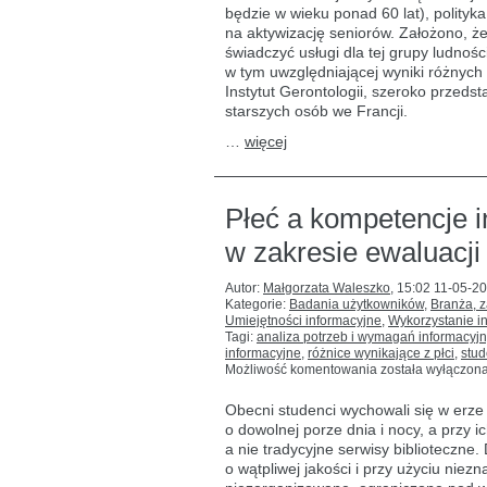
nowy
będzie w wieku ponad 60 lat), polityka
cel
na aktywizację seniorów. Założono, że
społeczny
polityki
świadczyć usługi dla tej grupy ludnośc
rozwoju
w tym uwzględniającej wyniki różnych
czytelnictwa
Instytut Gerontologii, szeroko przeds
we
starszych osób we Francji.
Francji
…
więcej
Płeć a kompetencje i
w zakresie ewaluacji 
Autor:
Małgorzata Waleszko
,
15:02 11-05-2
Kategorie:
Badania użytkowników
,
Branża, 
Umiejętności informacyjne
,
Wykorzystanie inf
Tagi:
analiza potrzeb i wymagań informacyj
informacyjne
,
różnice wynikające z płci
,
stud
Płeć
Możliwość komentowania
została wyłączon
a kompetencje
informacyjne:
Obecni studenci wychowali się w erze 
analiza
o dowolnej porze dnia i nocy, a przy 
różnic
a nie tradycyjne serwisy biblioteczn
w zakresie
ewaluacji
o wątpliwej jakości i przy użyciu nie
źródeł