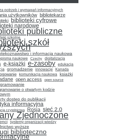
za potrzeb i wymagań informacyjnych
ania użytkowników
bibliotekarze
biblioteki cyfrowe
oteki
lioteki narodowe
blioteki publiczne
oteki szkolne
blioteki szkół
yższych
iotekoznawstwo i informacja naukowa
opisma naukowe
Czechy
digitalizacja
e-zasoby
e-książki
i
edukacja
gromadzenie
cja
innowacje
Kanada
książki
logowanie
komunikacja naukowa
adane
open access
open source
ogramowanie
gramowanie o otwartym kodzie
łowym
rty dostęp do publikacji
ityka informacyjna
sieć 2.0
Rosja
cja czytelnictwa
tany Zjednoczone
enci
systemy organizacji wiedzy
lnictwo wyższe
ugi biblioteczno
formacyjne