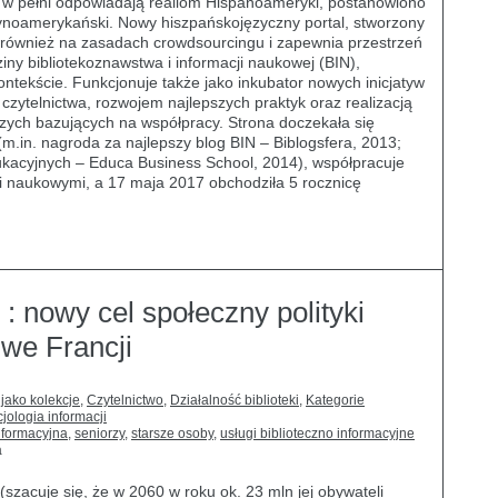
ie w pełni odpowiadają realiom Hispanoameryki, postanowiono
tynoamerykański. Nowy hiszpańskojęzyczny portal, stworzony
e również na zasadach crowdsourcingu i zapewnia przestrzeń
dziny bibliotekoznawstwa i informacji naukowej (BIN),
ntekście. Funkcjonuje także jako inkubator nowych inicjatyw
zytelnictwa, rozwojem najlepszych praktyk oraz realizacją
ch bazujących na współpracy. Strona doczekała się
in. nagroda za najlepszy blog BIN – Biblogsfera, 2013;
dukacyjnych – Educa Business School, 2014), współpracuje
i naukowymi, a 17 maja 2017 obchodziła 5 rocznicę
 : nowy cel społeczny polityki
 we Francji
 jako kolekcje
,
Czytelnictwo
,
Działalność biblioteki
,
Kategorie
jologia informacji
informacyjna
,
seniorzy
,
starsze osoby
,
usługi biblioteczno informacyjne
a
(szacuje się, że w 2060 w roku ok. 23 mln jej obywateli