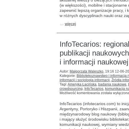
aktualnej wiedzy o bieżących trendac
tematycznych:
omówienie
(w większości), mobilne i stacjonarne
przydatnych
zapewnić lepszą organizacje pracy, i 
narzędzi
w różnych dyscyplinach nauki oraz za
…
więcej
InfoTecarios: region
publikacji naukowych
i informacji naukowej
Autor:
Małgorzata Waleszko
,
19:16 12-06-2
Kategorie:
Bibliotekoznawstwo i informacja
informacji i socjologia informacji
,
Źródła info
Tagi:
Ameryka Łacińska
,
badania naukowe
,
crowdsourcing
,
InfoTecarios
,
komunikacja 
InfoTecarios:
Możliwość komentowania
została wyłączon
regionalna
inicjatywa
InfoTecarios (infotecarios.com) to in
rozpowszechnian
Argentyny, Portoryko i Hiszpanii, zaa
publikacji
międzynarodowy blog naukowy (biblogt
naukowych
z zakresu
i mający służyć środowisku bibliotekar
bibliotekoznawst
komunikacji naukowej, wymiany wiedzy
i informacji