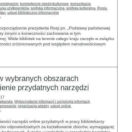
orelatywizm
,
kompetencje międzykulturowe
,
komunikacja
ługa użytkowników
,
polityka informacyjna
,
polityka kulturalna
,
Rosja
,
stan
,
usługi biblioteczno informacyjne
a
rozporządzenie prezydenta Rosji pn. „Podstawy państwowej
ędzy innymi o konieczności zachowania w tym
znej. Wiele bibliotek na terenie całego kraju zaczęło w związku
eczności zróżnicowanych pod względem narodowościowym
 w wybranych obszarach
enie przydatnych narzędzi
017
tekarska
,
Wykorzystanie informacji i socjologia informacji
ramowanie
,
organizacja wiedzy
,
usługi online
a
wości narzędzi online przydatnych w pracy bibliotekarzy
tów odpowiedzialnych za kształtowanie zbiorów, wymagającej