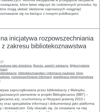
h badawczych. Autorka uwzględniła w przeglądzie bezpłatne
 rozwiązania, które łatwo włączyć do codziennych procedur, by
które mogą ułatwić śledzenie najnowszych osiągnięć
poznawanie się na bieżąco z nowymi publikacjami.
alna inicjatywa rozpowszechniania
 z zakresu bibliotekoznawstwa
017
 naukowa jako dziedzina
,
Branża, zawód i edukacja
,
Wykorzystanie
rmacji
bibliotekarze
,
bibliotekoznawstwo i informacja naukowa
,
blogi
,
naukowa
,
rozpowszechnianie informacji
,
współpraca międzynarodowa
a
icjatywa zapoczątkowana przez bibliotekarzy z Meksyku,
ia
ngażowanych pierwotnie w projekt Biblogtecarios (BBT) –
ecarios.es), uruchomiony w Hiszpanii jesienią 2010 r.
zy oraz specjalistów informacji i dokumentacji jako platforma
wa
 i doświadczeń. Gdy okazało się, że omawiane na niej