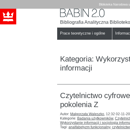
Biblioteka Narodowa u
Bibliografia Analityczna Bibliote
Babin
Biblioteka
Narodowa
Prace teoretyczne i ogólne
Informa
Kategoria:
Wykorzysta
informacji
Czytelnictwo cyfrowe
pokolenia Z
Autor:
Małgorzata Waleszko
,
12:32 02-11-2
Kategorie:
Badania użytkowników
,
Czytelnic
Wykorzystanie informacji i socjologia informa
Tagi:
analfabetyzm funkcjonalny
,
czytelnictw