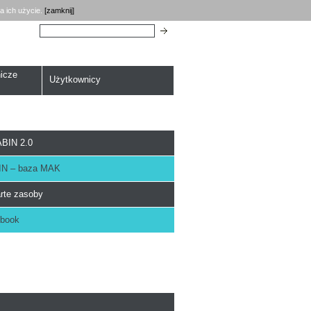
a ich użycie.
[zamknij]
Szukaj:
icze
Użytkownicy
BIN 2.0
N – baza MAK
rte zasoby
book