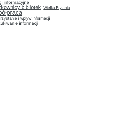
gi informacyjne
tkownicy bibliotek
Wielka Brytania
półpraca
rzystanie i wpływ informacji
ukiwanie informacji