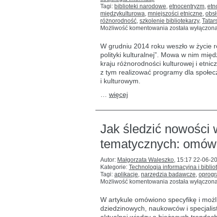
Tagi:
biblioteki narodowe
,
etnocentryzm
,
etn
międzykulturowa
,
mniejszości etniczne
,
obs
różnorodność
,
szkolenie bibliotekarzy
,
Tatar
Koncepcja
Możliwość komentowania
została wyłączon
biblioteki
jako
W grudniu 2014 roku weszło w życie 
centrum
polityki kulturalnej”. Mowa w nim mi
komunikacji
kraju różnorodności kulturowej i etnic
międzykulturowej
z tym realizować programy dla społ
i kulturowym.
…
więcej
Jak śledzić nowości
tematycznych: omówi
Autor:
Małgorzata Waleszko
,
15:17 22-06-2
Kategorie:
Technologia informacyjna i biblio
Tagi:
aplikacje
,
narzędzia badawcze
,
oprog
Jak
Możliwość komentowania
została wyłączon
śledzić
nowości
W artykule omówiono specyfikę i możli
w wybranych
dziedzinowych, naukowców i specjalis
obszarach