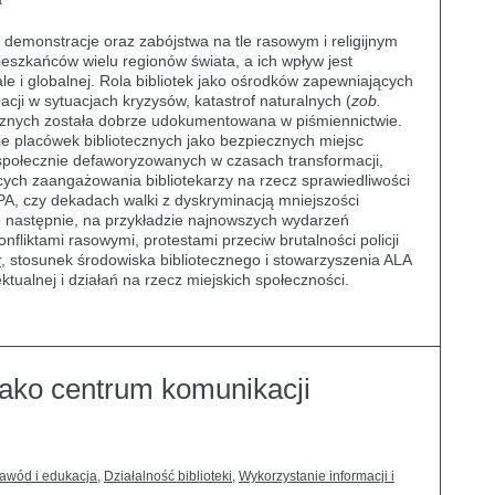
a
demonstracje oraz zabójstwa na tle rasowym i religijnym
ieszkańców wielu regionów świata, a ich wpływ jest
 ale i globalnej. Rola bibliotek jako ośrodków zapewniających
acji w sytuacjach kryzysów, katastrof naturalnych (
zob.
ecznych została dobrze udokumentowana w piśmiennictwie.
e placówek bibliotecznych jako bezpiecznych miejsc
p społecznie defaworyzowanych w czasach transformacji,
cych zaangażowania bibliotekarzy na rzecz sprawiedliwości
A, czy dekadach walki z dyskryminacją mniejszości
następnie, na przykładzie najnowszych wydarzeń
fliktami rasowymi, protestami przeciw brutalności policji
r
, stosunek środowiska bibliotecznego i stowarzyszenia ALA
ektualnej i działań na rzecz miejskich społeczności.
 jako centrum komunikacji
zawód i edukacja
,
Działalność biblioteki
,
Wykorzystanie informacji i