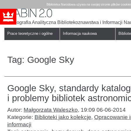
Biblioteka Narodowa używa na swojej stronie plików cookie
Bibliografia Analityczna Bibliotekoznawstwa i Informacji N
Babin
Biblioteka
Narodowa
Prace teoretyczne i ogólne
Informacja naukowa
Bibliote
Tag:
Google Sky
Google Sky, standardy katalo
i problemy bibliotek astronom
Autor:
Małgorzata Waleszko
,
19:09 06-06-2014
Kategorie:
Biblioteki jako kolekcje
,
Opracowanie i
informacji