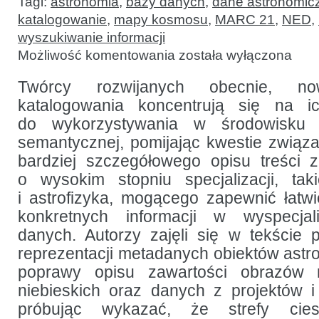
Tagi:
astronomia
,
bazy danych
,
dane astronomic
katalogowanie
,
mapy kosmosu
,
MARC 21
,
NED
,
wyszukiwanie informacji
Google
Możliwość komentowania
została wyłączona
Sky,
standardy
katalogowania
Twórcy rozwijanych obecnie, no
i problemy
katalogowania koncentrują się na i
bibliotek
astronomicznych
do wykorzystywania w środowisku 
semantycznej, pomijając kwestie zwią
bardziej szczegółowego opisu treści 
o wysokim stopniu specjalizacji, tak
i astrofizyka, mogącego zapewnić łatw
konkretnych informacji w wyspecja
danych. Autorzy zajęli się w tekście
reprezentacji metadanych obiektów astr
poprawy opisu zawartości obrazów n
niebieskich oraz danych z projektów i
próbując wykazać, że strefy ci