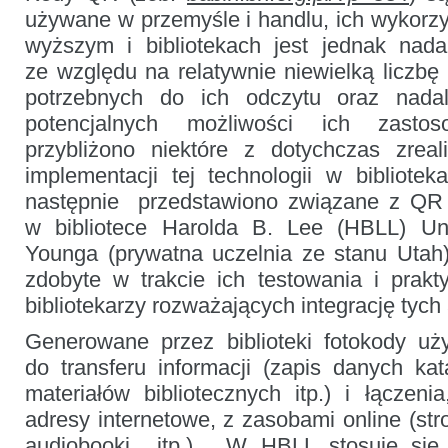
akademickiej
używane w przemyśle i handlu, ich wykorzy
wyższym i bibliotekach jest jednak nadal
ze względu na relatywnie niewielką liczbę
potrzebnych do ich odczytu oraz nada
potencjalnych możliwości ich zasto
przybliżono niektóre z dotychczas zreal
implementacji tej technologii w bibliote
następnie przedstawiono związane z QR p
w bibliotece Harolda B. Lee (HBLL) Un
Younga (prywatna uczelnia ze stanu Utah
zdobyte w trakcie ich testowania i prak
bibliotekarzy rozważających integrację tych a
Generowane przez biblioteki fotokody u
do transferu informacji (zapis danych ka
materiałów bibliotecznych itp.) i łączen
adresy internetowe, z zasobami online (st
audiobooki itp.). W HBLL stosuje się 