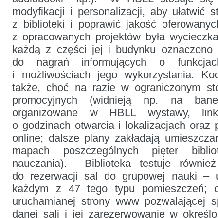
modyfikacji i personalizacji, aby ułatwić 
z biblioteki i poprawić jakość oferowan
z opracowanych projektów była wycieczka 
każdą z części jej i budynku oznaczono 
do nagrań informujących o funkcja
i możliwościach jego wykorzystania. Ko
także, choć na razie w ograniczonym sto
promocyjnych (widnieją np. na bane
organizowane w HBLL wystawy, linku
o godzinach otwarcia i lokalizacjach oraz 
online; dalsze plany zakładają umieszczan
mapach poszczególnych pięter bibli
nauczania). Biblioteka testuje równi
do rezerwacji sal do grupowej nauki – 
każdym z 47 tego typu pomieszczeń; o
uruchamianej strony www pozwalającej s
danej sali i jej zarezerwowanie w okreś