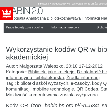
Biblioteka Narodowa używa na swojej stronie plików cookie
Bibliografia Analityczna Bibliotekoznawstwa i Informacji N
Babin
Biblioteka
Narodowa
Prace teoretyczne i ogólne
Informacja naukowa
Bibliote
Wykorzystanie kodów QR w bib
akademickiej
Autor:
Małgorzata Waleszko
,
20:18 17-12-2012
Kategorie:
Biblioteki jako kolekcje
,
Działalność bib
informacyjna i bibliotekarska
,
Źródła informacji
Tagi:
biblioteki szkół wyższych
,
e-zasoby
,
kody 
komunikacji
,
mobilne technologie
,
QR Codes
,
St
Wykorzystanie
Możliwość komentowania
została wyłączona
kodów
QR
Kody QR (
zob.
babin.bn.org.pl/?p=534
w bibliotece
) s