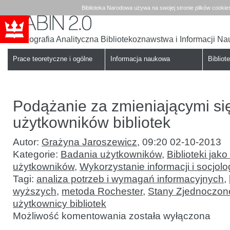
Biblioteka Narodowa używa na swojej stronie plików cookie
Bibliografia Analityczna Bibliotekoznawstwa i Informacji N
Babin
Biblioteka
Narodowa
Prace teoretyczne i ogólne
Informacja naukowa
Bibliote
Podążanie za zmieniającymi si
użytkowników bibliotek
Autor:
Grażyna Jaroszewicz
,
09:20 02-10-2013
Kategorie:
Badania użytkowników
,
Biblioteki jako
użytkowników
,
Wykorzystanie informacji i socjolo
Tagi:
analiza potrzeb i wymagań informacyjnych
,
wyższych
,
metoda Rochester
,
Stany Zjednoczon
użytkownicy bibliotek
Podążanie
Możliwość komentowania
została wyłączona
za zmieniającymi
się