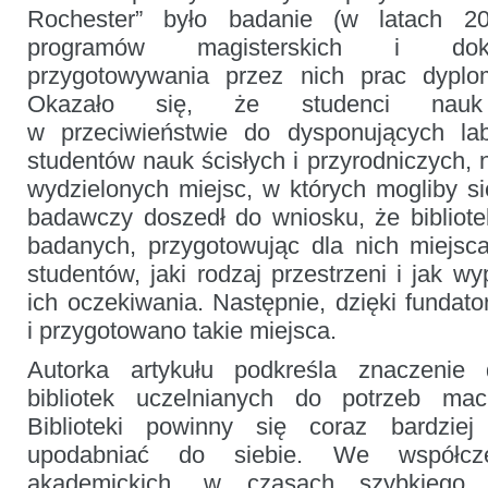
Rochester” było badanie (w latach 20
programów magisterskich i dokt
przygotowywania przez nich prac dyplom
Okazało się, że studenci nauk 
w przeciwieństwie do dysponujących labo
studentów nauk ścisłych i przyrodniczych,
wydzielonych miejsc, w których mogliby si
badawczy doszedł do wniosku, że bibliot
badanych, przygotowując dla nich miejsc
studentów, jaki rodzaj przestrzeni i jak wy
ich oczekiwania. Następnie, dzięki funda
i przygotowano takie miejsca.
Autorka artykułu podkreśla znaczenie
bibliotek uczelnianych do potrzeb macie
Biblioteki powinny się coraz bardzie
upodabniać do siebie. We współczes
akademickich, w czasach szybkiego r