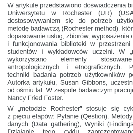
W artykule przedstawiono doświadczenia bi
potrzebami
użytkowników
Uniwersytetu w Rochester (UR) (US
bibliotek
dostosowywaniem się do potrzeb użyt
metodę badawczą (Rochester method), która
dopasowanie usług, zbiorów, wyposażenia o
i funkcjonowania biblioteki w przestrzeni
studentów i wykładowców uczelni. W „
wykorzystano elementy stosow
antropologicznych i etnograficznych.
techniki badania potrzeb użytkowników p
Autorka artykułu, Susan Gibbons, uczestn
od ośmiu lat. W zespole badawczym pracuje
Nancy Fried Foster.
W „metodzie Rochester” stosuje się cy
z pięciu etapów: Pytanie (Qestion), Metody
danych (Data gathering), Wyniki (Finding
Działanie tego cyklu zaprezentowa