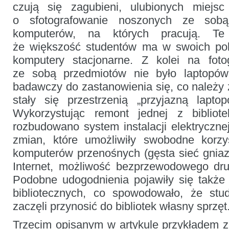
czują się zagubieni, ulubionych miejs
o sfotografowanie noszonych ze sob
komputerów, na których pracują. Te 
że większość studentów ma w swoich poko
komputery stacjonarne. Z kolei na fotog
ze sobą przedmiotów nie było laptopów.
badawczy do zastanowienia się, co należy zr
stały się przestrzenią „przyjazną laptopo
Wykorzystując remont jednej z bibliote
rozbudowano system instalacji elektryczne
zmian, które umożliwiły swobodne korzy
komputerów przenośnych (gęsta sieć gnia
Internet, możliwość bezprzewodowego druko
Podobne udogodnienia pojawiły się także
bibliotecznych, co spowodowało, że stu
zaczęli przynosić do bibliotek własny sprzęt
Trzecim opisanym w artykule przykładem 