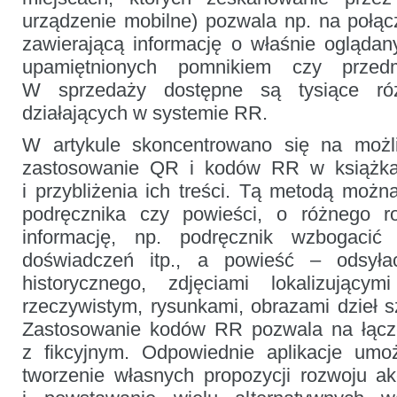
urządzenie mobilne) pozwala np. na połą
zawierającą informację o właśnie oglądan
upamiętnionych pomnikiem czy przed
W sprzedaży dostępne są tysiące różn
działających w systemie RR.
W artykule skoncentrowano się na możli
zastosowanie QR i kodów RR w książka
i przybliżenia ich treści. Tą metodą można
podręcznika czy powieści, o różnego ro
informację, np. podręcznik wzbogacić
doświadczeń itp., a powieść – odsyła
historycznego, zdjęciami lokalizując
rzeczywistym, rysunkami, obrazami dzieł s
Zastosowanie kodów RR pozwala na łącze
z fikcyjnym. Odpowiednie aplikacje umoż
tworzenie własnych propozycji rozwoju akc