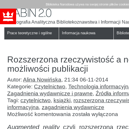
Biblioteka Narodowa używa na swojej stronie plików cookie
Bibliografia Analityczna Bibliotekoznawstwa i Informacji N
Babin
Biblioteka
Narodowa
Prace teoretyczne i ogólne
Informacja naukowa
Bibliote
Rozszerzona rzeczywistość a 
możliwości publikacji
Autor:
Alina Nowińska
,
21:34 06-11-2014
Kategorie:
Czytelnictwo
,
Technologia informacyjna
Zagadnienia wydawnicze i prawne
,
Źródła inform
Tagi:
czytelnictwo
,
książki
,
rozszerzona rzeczywi
informacyjna
,
zagadnienia wydawnicze
Rozszerzona
Możliwość komentowania
została wyłączona
rzeczywistość
a nowe
Augmented reality
czyli rozszerzona rzec
możliwości