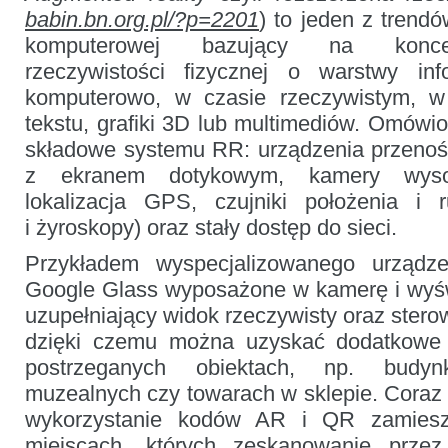
publikacji
babin.bn.org.pl/?p=2201
) to jeden z trendó
komputerowej bazujący na konce
rzeczywistości fizycznej o warstwy inf
komputerowo, w czasie rzeczywistym, w 
tekstu, grafiki 3D lub multimediów. Omówi
składowe systemu RR: urządzenia przenośne
z ekranem dotykowym, kamery wysoki
lokalizacja GPS, czujniki położenia i r
i żyroskopy) oraz stały dostęp do sieci.
Przykładem wyspecjalizowanego urządz
Google Glass wyposażone w kamerę i wyśw
uzupełniający widok rzeczywisty oraz sterow
dzięki czemu można uzyskać dodatkowe i
postrzeganych obiektach, np. budyn
muzealnych czy towarach w sklepie. Coraz 
wykorzystanie kodów AR i QR zamies
miejscach, których zeskanowanie prze