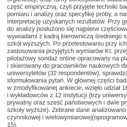
część empiryczną, czyli przyjęte techniki 
pomiaru i analizy oraz specyfikę próby, a na
interpretację uzyskanych rezultatów. Przy
do analizy posłużono się najpierw częścio
wywiadami z kadrą kierowniczą średniego s
szkół wyższych. Po przetestowaniu przy ic
zastosowania przyjętych wymiarów KI, prz
pilotażowy sondaż online opracowany na pl
i skierowany do pracowników naukowych d
uniwersytetów (32 respondentów), sprawdza
sformułowania pytań. W głównej części bad
w zmodyfikowanej ankiecie, wzięło udział 
i wykładowców z 12 instytucji (trzy uniwersy
prywatny oraz sześć państwowych i dwie 
szkoły wyższe). Zebrane dane analizowano
czynnikowej i wielowymiarowej(oprogramo
15).