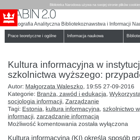
Biblioteka Narodowa używa na swojej stronie plików cookie
Bibliografia Analityczna Bibliotekoznawstwa i Informacji N
Babin
Biblioteka
Narodowa
Prace teoretyczne i ogólne
Informacja naukowa
Bibliote
Kultura informacyjna w instytuc
szkolnictwa wyższego: przypad
Autor:
Małgorzata Waleszko
,
19:55 27-09-2016
Kategorie:
Branża, zawód i edukacja
,
Wykorzystan
socjologia informacji
,
Zarządzanie
Tagi:
Estonia
,
kultura informacyjna
,
szkolnictwo 
informacji
,
zarządzanie informacją
Kultura
Możliwość komentowania
została wyłączona
informacyjna
w instytucjach
Kultura informacyjna (KI) określa sposób p
szkolnictwa