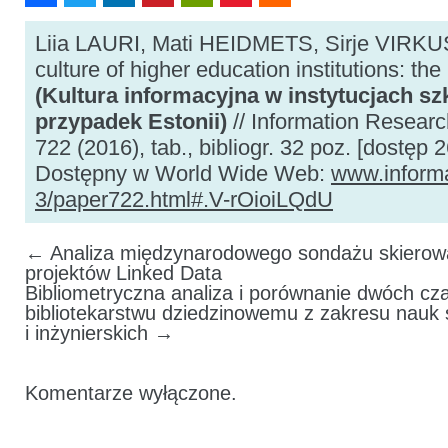
Liia LAURI, Mati HEIDMETS, Sirje VIRKUS
culture of higher education institutions: th
(Kultura informacyjna w instytucjach s
przypadek Estonii)
// Information Research 
722 (2016), tab., bibliogr. 32 poz. [dostęp 
Dostępny w World Wide Web:
www.informat
3/paper722.html#.V-rOioiLQdU
←
Analiza międzynarodowego sondażu skierowa
projektów Linked Data
Bibliometryczna analiza i porównanie dwóch c
bibliotekarstwu dziedzinowemu z zakresu nauk
i inżynierskich
→
Komentarze wyłączone.