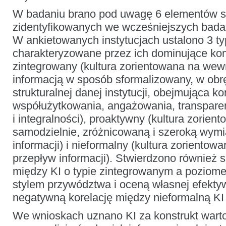
W badaniu brano pod uwagę 6 elementów s
zidentyfikowanych we wcześniejszych bada
W ankietowanych instytucjach ustalono 3 ty
charakteryzowane przez ich dominujące ko
zintegrowany (kultura zorientowana na wewn
informacją w sposób sformalizowany, w obrę
strukturalnej danej instytucji, obejmująca k
współużytkowania, angażowania, transpare
i integralności), proaktywny (kultura zorien
samodzielnie, zróżnicowaną i szeroką wymi
informacji) i nieformalny (kultura zorientow
przepływ informacji). Stwierdzono również s
między KI o typie zintegrowanym a poziomem
stylem przywództwa i oceną własnej efektyw
negatywną korelację między nieformalną KI
We wnioskach uznano KI za konstrukt warto