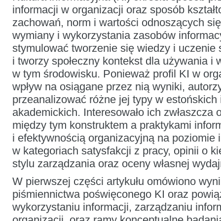
wyższego:
informacji w organizacji oraz sposób kształ
przypadek
Estonii
zachowań, norm i wartości odnoszących się
wymiany i wykorzystania zasobów informac
stymulować tworzenie się wiedzy i uczenie 
i tworzy społeczny kontekst dla używania i 
w tym środowisku. Ponieważ profil KI w org
wpływ na osiągane przez nią wyniki, autorzy
przeanalizować różne jej typy w estońskich 
akademickich. Interesowało ich zwłaszcza ok
między tym konstruktem a praktykami infor
i efektywnością organizacyjną na poziomie
w kategoriach satysfakcji z pracy, opinii o k
stylu zarządzania oraz oceny własnej wyda
W pierwszej części artykułu omówiono wyni
piśmiennictwa poświęconego KI oraz powi
wykorzystaniu informacji, zarządzaniu infor
organizacji, oraz ramy konceptualne badani