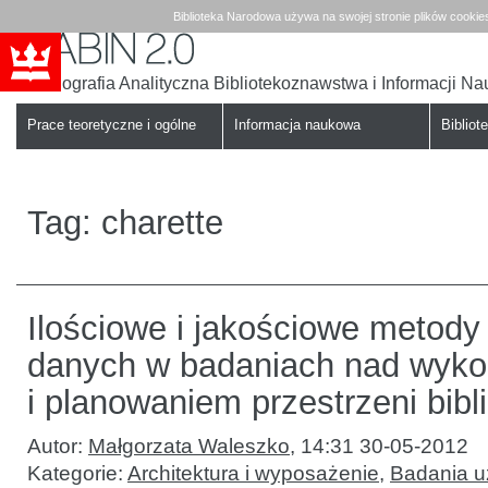
Biblioteka Narodowa używa na swojej stronie plików cookie
Bibliografia Analityczna Bibliotekoznawstwa i Informacji N
Babin
Biblioteka
Narodowa
Prace teoretyczne i ogólne
Informacja naukowa
Bibliote
Tag:
charette
Ilościowe i jakościowe metod
danych w badaniach nad wyko
i planowaniem przestrzeni bibl
Autor:
Małgorzata Waleszko
,
14:31 30-05-2012
Kategorie:
Architektura i wyposażenie
,
Badania u