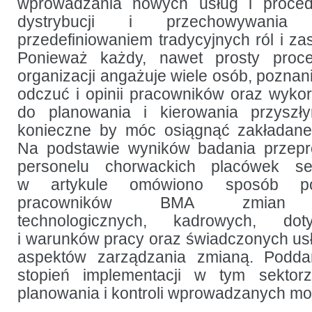
wprowadzania nowych usług i proced
dystrybucji i przechowywania
przedefiniowaniem tradycyjnych ról i za
Ponieważ każdy, nawet prosty pro
organizacji angażuje wiele osób, poznan
odczuć i opinii pracowników oraz wykor
do planowania i kierowania przyszły
konieczne by móc osiągnąć zakładane 
Na podstawie wyników badania przep
personelu chorwackich placówek sek
w artykule omówiono sposób pos
pracowników BMA zmian org
technologicznych, kadrowych, dot
i warunków pracy oraz świadczonych usł
aspektów zarządzania zmianą. Podda
stopień implementacji w tym sektorze
planowania i kontroli wprowadzanych mod