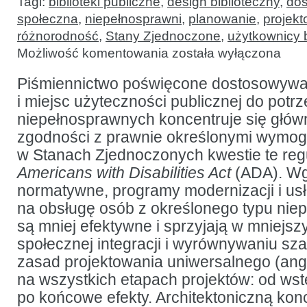
Tagi:
biblioteki publiczne
,
design biblioteczny
,
do
społeczna
,
niepełnosprawni
,
planowanie
,
projek
różnorodność
,
Stany Zjednoczone
,
użytkownicy b
Miejsce
Możliwość komentowania
została wyłączona
dla
wszystkich:
projektowanie
Piśmiennictwo poświęcone dostosowywan
uniwersalne
i miejsc użyteczności publicznej do potr
w bibliotekach
niepełnosprawnych koncentruje się głów
zgodności z prawnie określonymi wymog
w Stanach Zjednoczonych kwestie te regu
Americans with Disabilities Act
(ADA). Wg 
normatywne, programy modernizacji i us
na obsługę osób z określonego typu nie
są mniej efektywne i sprzyjają w mniejsz
społecznej integracji i wyrównywaniu sz
zasad projektowania uniwersalnego (an
na wszystkich etapach projektów: od ws
po końcowe efekty. Architektoniczną kon