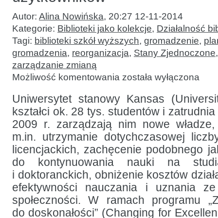
Autor:
Alina Nowińska
,
20:27 12-11-2014
Kategorie:
Biblioteki jako kolekcje
,
Działalność bib
Tagi:
biblioteki szkół wyższych
,
gromadzenie
,
pl
gromadzenia
,
reorganizacja
,
Stany Zjednoczone
zarządzanie zmianą
Kształtowanie
Możliwość komentowania
została wyłączona
zbiorów
w bibliotece
akademickiej
Uniwersytet stanowy Kansas (Univers
zgodnie
kształci ok. 28 tys. studentów i zatrudni
z potrzebami
użytkowników
2009 r. zarządzają nim nowe władze, 
m.in. utrzymanie dotychczasowej licz
licencjackich, zachęcenie podobnego ja
do kontynuowania nauki na studia
i doktoranckich, obniżenie kosztów dział
efektywności nauczania i uznania ze
społeczności. W ramach programu „
do doskonałości” (Changing for Excelle