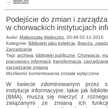
…
więcej
Podejście do zmian i zarządz
w chorwackich instytucjach in
Autor:
Małgorzata Waleszko
,
20:49 02-11-2015
Kategorie:
Biblioteki jako kolekcje
,
Branża, zawód
Zarządzanie
Tagi:
archiwa
,
biblioteki publiczne
,
Chorwacja
,
mu
pracownicy informacji
,
transformacja
,
zarządzani
zarządzanie zmianą
Podejście
Możliwość komentowania
została wyłączona
do zmian
i zarządzania
zmianą
W świecie zdominowanym przez sz
w chorwackich
instytucje informacyjne, takie jak biblio
instytucjach
informacyjnych
(BMA), muszą się mierzyć z różnego
związanymi ze zmianą ich funkcji