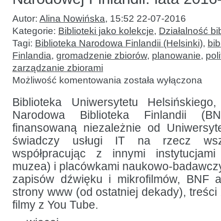
Autor:
Alina Nowińska
,
15:52 22-07-2016
Kategorie:
Biblioteki jako kolekcje
,
Działalność bib
Tagi:
Biblioteka Narodowa Finlandii (Helsinki)
,
bib
Finlandia
,
gromadzenie zbiorów
,
planowanie
,
pol
zarządzanie zbiorami
Polityka
Możliwość komentowania
została wyłączona
kształtowania
zbiorów
w
Biblioteka Uniwersytetu Helsińskie
Bibliotece
Narodowa Biblioteka Finlandii (B
Narodowej
Finlandii:
finansowaną niezależnie od Uniwersytet
lata
2016-
świadczy usługi IT na rzecz wszy
2020
współpracując z innymi instytucjami
muzea) i placówkami naukowo-badawczy
zapisów dźwięku i mikrofilmów, BNF a
strony www (od ostatniej dekady), treści 
filmy z You Tube.