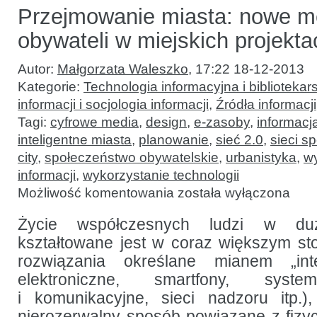
Przejmowanie miasta: nowe me
obywateli w miejskich projekta
Autor:
Małgorzata Waleszko
,
17:22 18-12-2013
Kategorie:
Technologia informacyjna i bibliotekar
informacji i socjologia informacji
,
Źródła informacji
Tagi:
cyfrowe media
,
design
,
e-zasoby
,
informacj
inteligentne miasta
,
planowanie
,
sieć 2.0
,
sieci s
city
,
społeczeństwo obywatelskie
,
urbanistyka
,
wy
informacji
,
wykorzystanie technologii
Przejmowanie
Możliwość komentowania
została wyłączona
miasta:
nowe
media
Życie współczesnych ludzi w duż
i udział
kształtowane jest w coraz większym st
obywateli
w miejskich
rozwiązania określane mianem „inte
projektach
elektroniczne, smartfony, syste
i komunikacyjne, sieci nadzoru itp.)
nierozerwalny sposób powiązane z fizy