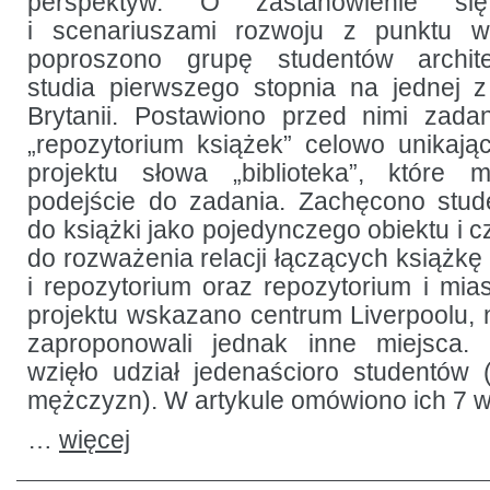
perspektyw. O zastanowienie s
i scenariuszami rozwoju z punktu wi
poproszono grupę studentów archite
studia pierwszego stopnia na jednej z
Brytanii. Postawiono przed nimi zada
„repozytorium książek” celowo unikają
projektu słowa „biblioteka”, które 
podejście do zadania. Zachęcono stud
do książki jako pojedynczego obiektu i cz
do rozważenia relacji łączących książkę i
i repozytorium oraz repozytorium i mias
projektu wskazano centrum Liverpoolu, n
zaproponowali jednak inne miejsca.
wzięło udział jedenaścioro studentów (
mężczyzn). W artykule omówiono ich 7 
…
więcej