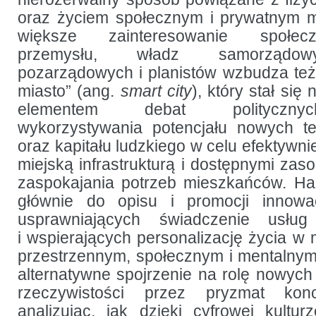
oraz życiem społecznym i prywatnym 
większe zainteresowanie społec
przemysłu, władz samorządowy
pozarządowych i planistów wzbudza też t
miasto” (ang.
smart city
), który stał si
elementem debat polityczny
wykorzystywania potencjału nowych te
oraz kapitału ludzkiego w celu efektywn
miejską infrastrukturą i dostępnymi zas
zaspokajania potrzeb mieszkańców. H
głównie do opisu i promocji innowac
usprawniających świadczenie usług i
i wspierających personalizację życia w 
przestrzennym, społecznym i mentalnym
alternatywne spojrzenie na rolę nowych
rzeczywistości przez pryzmat konce
analizując, jak dzięki cyfrowej kult