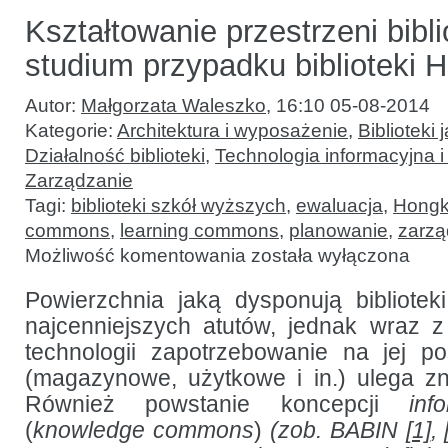
Kształtowanie przestrzeni bibli
studium przypadku biblioteki
Autor:
Małgorzata Waleszko
,
16:10 05-08-2014
Kategorie:
Architektura i wyposażenie
,
Biblioteki 
Działalność biblioteki
,
Technologia informacyjna i 
Zarządzanie
Tagi:
biblioteki szkół wyższych
,
ewaluacja
,
Hong
commons
,
learning commons
,
planowanie
,
zarzą
Kształtowanie
Możliwość komentowania
została wyłączona
przestrzeni
bibliotecznej:
studium
Powierzchnia jaką dysponują bibliotek
przypadku
najcenniejszych atutów, jednak wraz 
biblioteki
HKUST
technologii zapotrzebowanie na jej p
(magazynowe, użytkowe i in.) ulega 
Również powstanie koncepcji
inf
(
knowledge commons
)
(zob. BABIN
[1]
,