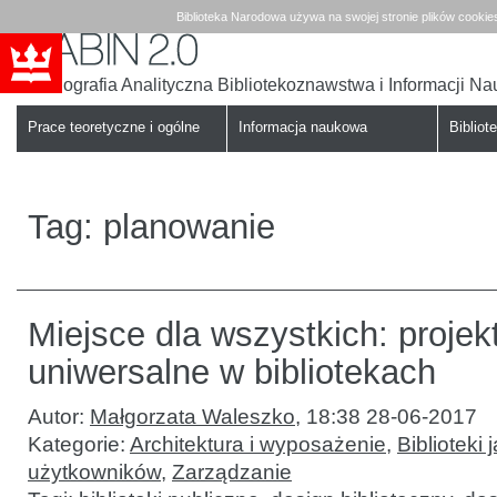
Biblioteka Narodowa używa na swojej stronie plików cookie
Bibliografia Analityczna Bibliotekoznawstwa i Informacji N
Babin
Biblioteka
Narodowa
Prace teoretyczne i ogólne
Informacja naukowa
Bibliote
Tag:
planowanie
Miejsce dla wszystkich: proje
uniwersalne w bibliotekach
Autor:
Małgorzata Waleszko
,
18:38 28-06-2017
Kategorie:
Architektura i wyposażenie
,
Biblioteki 
użytkowników
,
Zarządzanie