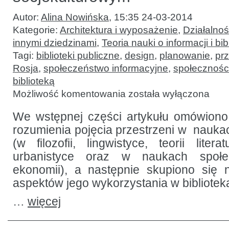
Autor:
Alina Nowińska
,
15:35 24-03-2014
Kategorie:
Architektura i wyposażenie
,
Działalność
innymi dziedzinami
,
Teoria nauki o informacji i b
Tagi:
biblioteki publiczne
,
design
,
planowanie
,
prz
Rosja
,
społeczeństwo informacyjne
,
społeczności
biblioteką
Przestrzeń
Możliwość komentowania
została wyłączona
biblioteczna
w aspekcie
socjokulturowym
We wstępnej części artykułu omówiono 
rozumienia pojęcia przestrzeni w nauk
(w filozofii, lingwistyce, teorii literat
urbanistyce oraz w naukach społecz
ekonomii), a następnie skupiono się 
aspektów jego wykorzystania w biblioteka
…
więcej