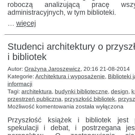
roboczą analizującą pracę wszy
administracyjnych, w tym biblioteki.
…
więcej
Studenci architektury o przysz
i bibliotek
Autor:
Grażyna Jaroszewicz
,
20:16 21-08-2014
Kategorie:
Architektura i wyposażenie
,
Biblioteki 
informacji
Tagi:
architektura
,
budynki biblioteczne
,
design
,
k
przestrzeń publiczna
,
przyszłość bibliotek
,
przysz
Studenci
Możliwość komentowania
została wyłączona
architektury
o przyszłości
książek
Przyszłość książek i bibliotek jest
i bibliotek
spekulacji i debat, i postrzegana je