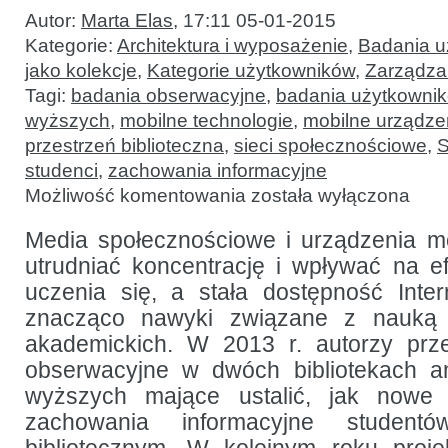
Autor:
Marta Elas
,
17:11 05-01-2015
Kategorie:
Architektura i wyposażenie
,
Badania u
jako kolekcje
,
Kategorie użytkowników
,
Zarządza
Tagi:
badania obserwacyjne
,
badania użytkowni
wyższych
,
mobilne technologie
,
mobilne urządze
przestrzeń biblioteczna
,
sieci społecznościowe
,
S
studenci
,
zachowania informacyjne
Uczenie
Możliwość komentowania
została wyłączona
się
w bibliotece
w erze
Media społecznościowe i urządzenia m
mobilnych
utrudniać koncentrację i wpływać na 
urządzeń:
badanie
uczenia się, a stała dostępność Inte
obserwacyjne
w czterech
znacząco nawyki związane z nauką i
bibliotekach
akademickich. W 2013 r. autorzy prze
akademickich
obserwacyjne w dwóch bibliotekach a
wyższych mające ustalić, jak nowe 
zachowania informacyjne studen