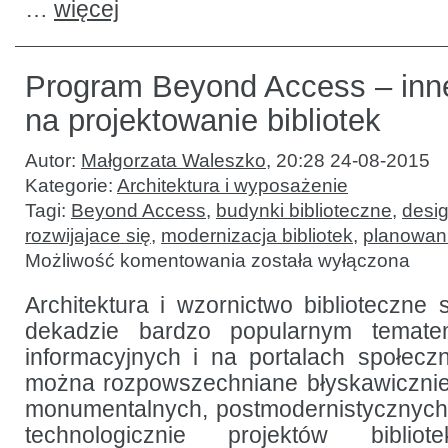
…
więcej
Program Beyond Access – inne
na projektowanie bibliotek
Autor:
Małgorzata Waleszko
,
20:28 24-08-2015
Kategorie:
Architektura i wyposażenie
Tagi:
Beyond Access
,
budynki biblioteczne
,
desig
rozwijajace się
,
modernizacja bibliotek
,
planowan
Program
Możliwość komentowania
została wyłączona
Beyond
Access
–
Architektura i wzornictwo biblioteczne s
inne
dekadzie bardzo popularnym temat
spojrzenie
na projektowanie
informacyjnych i na portalach społec
bibliotek
można rozpowszechniane błyskawicznie 
monumentalnych, postmodernistycznyc
technologicznie projektów biblio