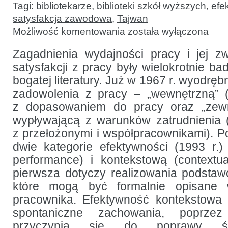
Tagi:
bibliotekarze
,
biblioteki szkół wyższych
,
efe
satysfakcja zawodowa
,
Tajwan
Satysfakcja
Możliwość komentowania
została wyłączona
z pracy
a wydajność
–
Zagadnienia wydajności pracy i jej 
badanie
satysfakcji z pracy były wielokrotnie ba
wśród
bibliotekarzy
bogatej literatury. Już w 1967 r. wyodręb
akademickich
na Tajwanie
zadowolenia z pracy – „wewnętrzną” (i
z dopasowaniem do pracy oraz „zewnęt
wypływającą z warunków zatrudnienia (m.
z przełożonymi i współpracownikami). P
dwie kategorie efektywności (1993 r.
performance) i kontekstową (contextu
pierwsza dotyczy realizowania podsta
które mogą być formalnie opisane
pracownika. Efektywność kontekstowa 
spontaniczne zachowania, poprzez
przyczynia się do poprawy śr