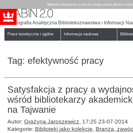
Biblioteka Narodowa używa na swojej stronie plików cookie
Bibliografia Analityczna Bibliotekoznawstwa i Informacji N
Babin
Biblioteka
Narodowa
Prace teoretyczne i ogólne
Informacja naukowa
Bibliote
Tag:
efektywność pracy
Satysfakcja z pracy a wydajno
wśród bibliotekarzy akademick
na Tajwanie
Autor:
Grażyna Jaroszewicz
,
17:25 23-07-2014
Kategorie:
Biblioteki jako kolekcje
,
Branża, zawód