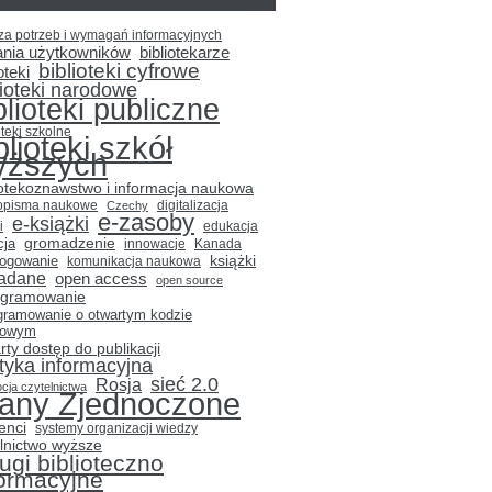
za potrzeb i wymagań informacyjnych
ania użytkowników
bibliotekarze
biblioteki cyfrowe
oteki
lioteki narodowe
blioteki publiczne
oteki szkolne
blioteki szkół
yższych
iotekoznawstwo i informacja naukowa
opisma naukowe
Czechy
digitalizacja
e-zasoby
e-książki
i
edukacja
gromadzenie
cja
innowacje
Kanada
książki
logowanie
komunikacja naukowa
adane
open access
open source
ogramowanie
gramowanie o otwartym kodzie
łowym
rty dostęp do publikacji
ityka informacyjna
sieć 2.0
Rosja
cja czytelnictwa
tany Zjednoczone
enci
systemy organizacji wiedzy
lnictwo wyższe
ugi biblioteczno
formacyjne