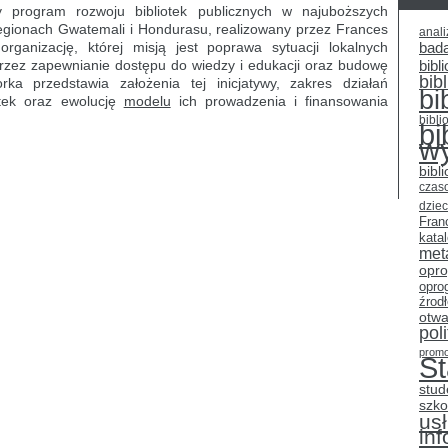
program rozwoju bibliotek publicznych w najuboższych
 regionach Gwatemali i Hondurasu, realizowany przez Frances
anali
ganizację, której misją jest poprawa sytuacji lokalnych
bad
przez zapewnianie dostępu do wiedzy i edukacji oraz budowę
bibli
bib
rka przedstawia założenia tej inicjatywy, zakres działań
bi
otek oraz ewolucję
modelu
ich prowadzenia i finansowania
bibli
bi
w
bibl
czas
dziec
Fran
kata
met
opr
opro
źrod
otwa
pol
promo
S
stud
szko
usł
in