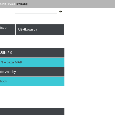
a ich użycie.
[zamknij]
Szukaj:
icze
Użytkownicy
BIN 2.0
N – baza MAK
rte zasoby
book