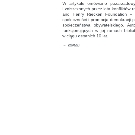
dla
W artykule omówiono pozarządowy 
lokalnych
i zniszczonych przez lata konfliktów
społeczności:
and Henry Riecken Foundation – or
raport
z Gwatemali
społeczności i promocja demokracji 
i Hondurasu
społeczeństwa obywatelskiego. Auto
funkcjonujących w jej ramach bibli
w ciągu ostatnich 10 lat.
…
więcej