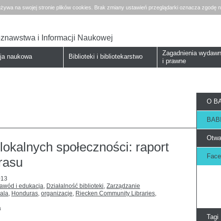
żywa na swojej stronie plików cookies. Brak zmiany ustawień przeglądarki oznacza zgodę n
koznawstwa i Informacji Naukowej
Zagadnienia wydawn
cja naukowa
Biblioteki i bibliotekarstwo
i prawne
O BA
BABI
Otwa
lokalnych społeczności: raport
Face
rasu
013
zawód i edukacja
,
Działalność biblioteki
,
Zarządzanie
ala
,
Honduras
,
organizacje
,
Riecken Community Libraries
,
a
Tagi