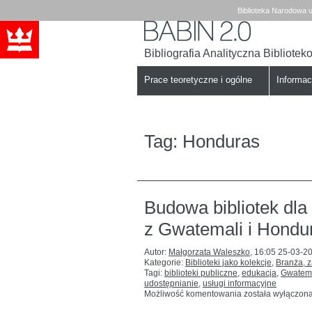
Biblioteka Narodowa u
Bibliografia Analityczna Bibliote
Babin
Biblioteka
Narodowa
Prace teoretyczne i ogólne
Informa
Tag:
Honduras
Budowa bibliotek dla 
z Gwatemali i Hondu
Autor:
Małgorzata Waleszko
,
16:05 25-03-2
Kategorie:
Biblioteki jako kolekcje
,
Branża, 
Tagi:
biblioteki publiczne
,
edukacja
,
Gwatem
udostępnianie
,
usługi informacyjne
Budowa
Możliwość komentowania
została wyłączon
bibliotek