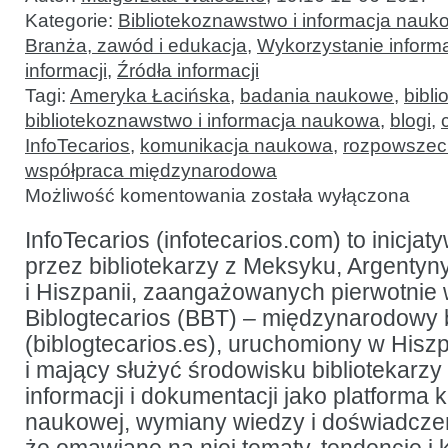
Kategorie:
Bibliotekoznawstwo i informacja nauk
Branża, zawód i edukacja
,
Wykorzystanie informac
informacji
,
Źródła informacji
Tagi:
Ameryka Łacińska
,
badania naukowe
,
bibli
bibliotekoznawstwo i informacja naukowa
,
blogi
,
InfoTecarios
,
komunikacja naukowa
,
rozpowszech
współpraca międzynarodowa
InfoTecarios:
Możliwość komentowania
została wyłączona
regionalna
inicjatywa
rozpowszechniania
InfoTecarios (infotecarios.com) to inicj
publikacji
przez bibliotekarzy z Meksyku, Argentyny
naukowych
z zakresu
i Hiszpanii, zaangażowanych pierwotnie 
bibliotekoznawstwa
i informacji
Biblogtecarios (BBT) – międzynarodowy
naukowej
(biblogtecarios.es), uruchomiony w Hiszpa
i mający służyć środowisku bibliotekarzy
informacji i dokumentacji jako platforma 
naukowej, wymiany wiedzy i doświadczeń