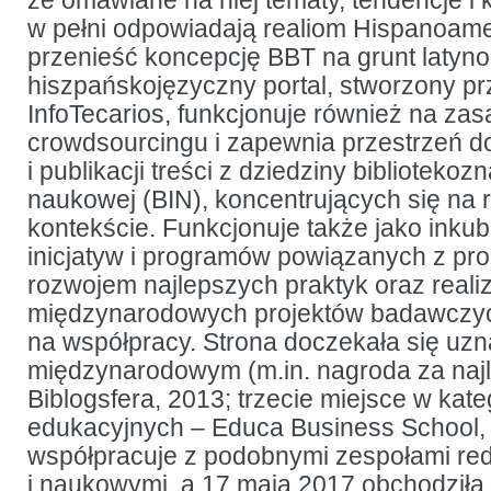
że omawiane na niej tematy, tendencje i 
w pełni odpowiadają realiom Hispanoame
przenieść koncepcję BBT na grunt laty
hiszpańskojęzyczny portal, stworzony p
InfoTecarios, funkcjonuje również na za
crowdsourcingu i zapewnia przestrzeń d
i publikacji treści z dziedziny bibliotekoz
naukowej (BIN), koncentrujących się na 
kontekście. Funkcjonuje także jako inku
inicjatyw i programów powiązanych z pro
rozwojem najlepszych praktyk oraz reali
międzynarodowych projektów badawczy
na współpracy. Strona doczekała się uzn
międzynarodowym (m.in. nagroda za najl
Biblogsfera, 2013; trzecie miejsce w kate
edukacyjnych – Educa Business School,
współpracuje z podobnymi zespołami re
i naukowymi, a 17 maja 2017 obchodziła 