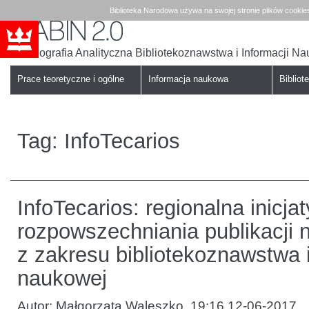
Biblioteka Narodowa używa na swojej stronie plików cookie
Bibliografia Analityczna Bibliotekoznawstwa i Informacji N
Babin
Biblioteka
Narodowa
Prace teoretyczne i ogólne
Informacja naukowa
Bibliote
Tag:
InfoTecarios
InfoTecarios: regionalna inicja
rozpowszechniania publikacji
z zakresu bibliotekoznawstwa i
naukowej
Autor:
Małgorzata Waleszko
,
19:16 12-06-2017