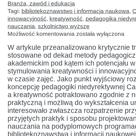
Branża, zawód i edukacja
Tagi:
bibliotekoznawstwo i informacja naukowa
,
C
innowacyjność
,
kreatywność
,
pedagogika niedyr
nauczania
,
szkolnictwo wyższe
Metoda
Możliwość komentowania
została wyłączona
WalDorF:
wspieranie
kreatywności
W artykule przeanalizowano krytycznie t
w programach
stosowane od dekad metody pedagogicz
bibliotekoznawstwa
i informacji
akademickim pod kątem ich potencjału w
naukowej
stymulowania kreatywności i innowacyjn
w czasie zajęć. Jako punkt wyjściowy ro
koncepcję pedagogiki niedyrektywnej Ca
a kreatywność potraktowano zgodnie z n
praktyczną i możliwą do wykształcenia u
interesowało zwłaszcza rozpatrzenie prz
przyjętych praktyk i sposobu projektow
nauczania na podyplomowych programa
bibliotekoznawstwa i informacji naukowe