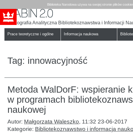
Biblioteka Narodowa używa na swojej stronie plików cookie
Bibliografia Analityczna Bibliotekoznawstwa i Informacji N
Babin
Biblioteka
Narodowa
Prace teoretyczne i ogólne
Informacja naukowa
Bibliote
Tag:
innowacyjność
Metoda WalDorF: wspieranie k
w programach bibliotekoznawst
naukowej
Autor:
Małgorzata Waleszko
,
11:32 23-06-2017
Kategorie:
Bibliotekoznawstwo i informacja nauk