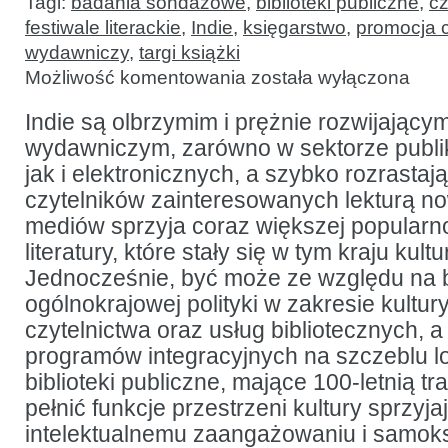
Tagi:
badania sondażowe
,
biblioteki publiczne
,
cz
festiwale literackie
,
Indie
,
księgarstwo
,
promocja c
wydawniczy
,
targi książki
Festiwale
Możliwość komentowania
została wyłączona
literackie
a biblioteki
publiczne
Indie są olbrzymim i prężnie rozwijający
i promocja
wydawniczym, zarówno w sektorze publi
czytelnictwa:
wyniki
jak i elektronicznych, a szybko rozrastaj
sondażu
czytelników zainteresowanych lekturą no
mediów sprzyja coraz większej popularnoś
literatury, które stały się w tym kraju k
Jednocześnie, być może ze względu na b
ogólnokrajowej polityki w zakresie kultury
czytelnictwa oraz usług bibliotecznych, a
programów integracyjnych na szczeblu lo
biblioteki publiczne, mające 100-letnią t
pełnić funkcje przestrzeni kultury sprzyj
intelektualnemu zaangażowaniu i samoks