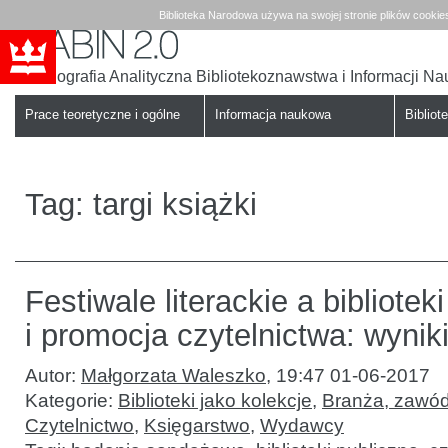
Biblioteka Narodowa używa na swojej stronie plików cookie
Bibliografia Analityczna Bibliotekoznawstwa i Informacji N
Babin
Biblioteka
Narodowa
Prace teoretyczne i ogólne
Informacja naukowa
Bibliote
Tag:
targi książki
Festiwale literackie a bibliotek
i promocja czytelnictwa: wyni
Autor:
Małgorzata Waleszko
,
19:47 01-06-2017
Kategorie:
Biblioteki jako kolekcje
,
Branża, zawód
Czytelnictwo
,
Księgarstwo
,
Wydawcy