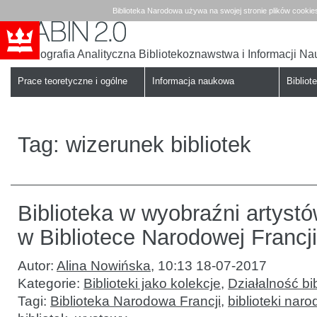
Biblioteka Narodowa używa na swojej stronie plików cookie
Bibliografia Analityczna Bibliotekoznawstwa i Informacji N
Babin
Biblioteka
Narodowa
Prace teoretyczne i ogólne
Informacja naukowa
Bibliote
Tag:
wizerunek bibliotek
Biblioteka w wyobraźni artyst
w Bibliotece Narodowej Francji
Autor:
Alina Nowińska
,
10:13 18-07-2017
Kategorie:
Biblioteki jako kolekcje
,
Działalność bib
Tagi:
Biblioteka Narodowa Francji
,
biblioteki nar