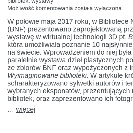
bibliotek
,
wystawy
Biblioteka
Możliwość komentowania
została wyłączona
w wyobraźni
artystów
–
W połowie maja 2017 roku, w Bibliotece 
wystawa
(BNF) prezentowano zaprojektowaną pr
w Bibliotece
Narodowej
wystawę w wirtualnej technologii 3D pt.
B
Francji
która umożliwiała poznanie 10 najsłynnie
na świecie. Wprowadzeniem do niej była
paralelnie wystawa dzieł plastycznych 
ze zbiorów BNF oraz wypożyczonych z inn
Wyimaginowane biblioteki
. W artykule kr
scharakteryzowano sylwetki autorów i t
wybranych eksponatów, prezentujących 
bibliotek, oraz zaprezentowano ich fotogr
…
więcej