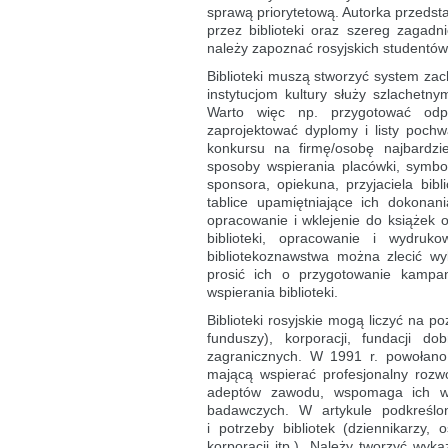
sprawą priorytetową. Autorka przedst
przez biblioteki oraz szereg zagad
należy zapoznać rosyjskich studentów 
Biblioteki muszą stworzyć system zac
instytucjom kultury służy szlachetny
Warto więc np. przygotować odpo
zaprojektować dyplomy i listy pochw
konkursu na firmę/osobę najbardziej
sposoby wspierania placówki, symbo
sponsora, opiekuna, przyjaciela bibl
tablice upamiętniające ich dokonan
opracowanie i wklejenie do książek 
biblioteki, opracowanie i wydruk
bibliotekoznawstwa można zlecić wy
prosić ich o przygotowanie kampan
wspierania biblioteki.
Biblioteki rosyjskie mogą liczyć na p
funduszy), korporacji, fundacji 
zagranicznych. W 1991 r. powołano w
mającą wspierać profesjonalny rozwó
adeptów zawodu, wspomaga ich w t
badawczych. W artykule podkreślo
i potrzeby bibliotek (dziennikarzy
korporacji itp.). Należy tworzyć wyk