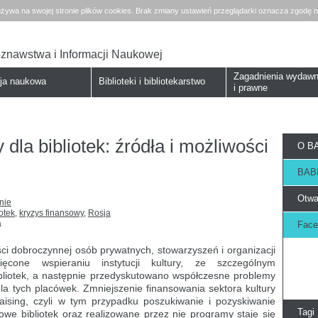
żywa na swojej stronie plików cookies. Brak zmiany ustawień przeglądarki oznacza zgodę n
koznawstwa i Informacji Naukowej
Zagadnienia wydawn
cja naukowa
Biblioteki i bibliotekarstwo
i prawne
la bibliotek: źródła i możliwości
O BA
BABI
Otwa
nie
otek
,
kryzys finansowy
,
Rosja
a
Face
ci dobroczynnej osób prywatnych, stowarzyszeń i organizacji
ięcone wspieraniu instytucji kultury, ze szczególnym
ibliotek, a następnie przedyskutowano współczesne problemy
 tych placówek. Zmniejszenie finansowania sektora kultury
aising, czyli w tym przypadku poszukiwanie i pozyskiwanie
Tagi
we bibliotek oraz realizowane przez nie programy staje się