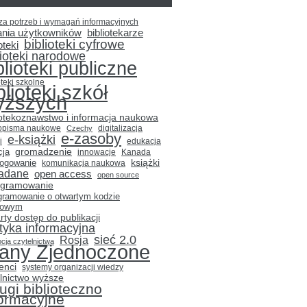
za potrzeb i wymagań informacyjnych
ania użytkowników
bibliotekarze
biblioteki cyfrowe
oteki
lioteki narodowe
blioteki publiczne
oteki szkolne
blioteki szkół
yższych
iotekoznawstwo i informacja naukowa
opisma naukowe
Czechy
digitalizacja
e-zasoby
e-książki
i
edukacja
gromadzenie
cja
innowacje
Kanada
książki
logowanie
komunikacja naukowa
adane
open access
open source
ogramowanie
gramowanie o otwartym kodzie
łowym
rty dostęp do publikacji
ityka informacyjna
sieć 2.0
Rosja
cja czytelnictwa
tany Zjednoczone
enci
systemy organizacji wiedzy
lnictwo wyższe
ugi biblioteczno
formacyjne