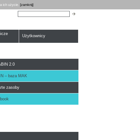
a ich użycie.
[zamknij]
Szukaj:
icze
Użytkownicy
BIN 2.0
N – baza MAK
rte zasoby
book