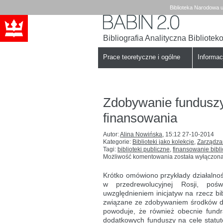
Biblioteka Narodowa u
Bibliografia Analityczna Bibliote
Babin
Biblioteka
Narodowa
Prace teoretyczne i ogólne
Informa
Zdobywanie funduszy d
finansowania
Autor:
Alina Nowińska
,
15:12 27-10-2014
Kategorie:
Biblioteki jako kolekcje
,
Zarządza
Tagi:
biblioteki publiczne
,
finansowanie bibli
Zdobywanie
Możliwość komentowania
została wyłączon
funduszy
dla
Krótko omówiono przykłady działalnoś
bibliotek:
w przedrewolucyjnej Rosji, pośw
źródła
uwzględnieniem inicjatyw na rzecz b
i możliwości
finansowania
związane ze zdobywaniem środków dla
powoduje, że również obecnie fundr
dodatkowych funduszy na cele statuto