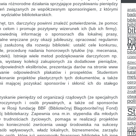
awia różnorodne działania sprzyjające pozyskiwaniu pieniędzy
nień związanych ze współczesnym sponsoringiem, z którymi
anali
bad
wydziałów bibliotekarskich.
bibli
hęt, tzn. darczyńcy powinni znaleźć potwierdzenie, że pomoc
bib
bi
m celom i promuje pozytywny wizerunek ich (lub ich firmy).
wiednią informację o sponsorach dla lokalnej prasy,
bibli
bi
alne wręczane przy okazji jubileuszy, opracować regulamin
w
 zasłużoną dla rozwoju biblioteki: ustalić cele konkursu,
le, procedurę nadania honorowych tytułów (np. mecenasa,
bibl
ioteki). Istnieje wiele metod podziękowanie darczyńcom np.
czas
ia, wystawy kolekcji zakupionych za dodatkowe pieniądze,
dziec
odpowiednich ekslibrisów, prezentacja darów na stronie www
Fran
owanie odpowiednich plakatów i prospektów. Studentom
kata
met
konanie projektów plastycznych tych dokumentów, a także
opr
ii mającej pozyskać sponsorów i skłonić ich do stałego
opro
źrod
otwa
ozyskanie pieniędzy od organizacji rządowych (ze specjalnych
pol
dobroczynnych i osób prywatnych, a także od sponsorów
promo
 Rosji fundację BBF (Bibliotečnyj Blagotvoritel’nyj Fond)
S
j bibliotekarzy. Zapewnia ona m.in. stypendia dla młodych
stud
rudnościach życiowych, pomaga w realizacji projektów
szko
no konieczność zwrócenia uwagi środowiska na sukcesy
usł
, osób wpływowych, władz lokalnych, biznesmenów, zarządu
in
azy osób, które już wspomogły finansowo bibliotekę lub inne