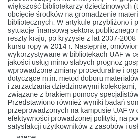
większość bibliotekarzy dziedzinowych (
obcięcie środków na gromadzenie mater
bibliotecznych. W artykule przybliżono i
sytuację finansową sektora publicznego n
reszty kraju, po kryzysie z lat 2007-2008
kursu ropy w 2014 r. Następnie, omówion
wykorzystywane w bibliotekach UAF w c
jakości usług mimo słabych prognoz go
wprowadzone zmiany proceduralne i org
dotyczące m.in. metod doboru materiałó
i zarządzania dziedzinowymi kolekcjami, 
związane z brakiem pomocy specjalistó
Przedstawiono również wyniki badań s
przeprowadzonych na kampusie UAF w c
efektywności prowadzonej polityki, na p
satysfakcji użytkowników z zasobów i usł
…
więcej