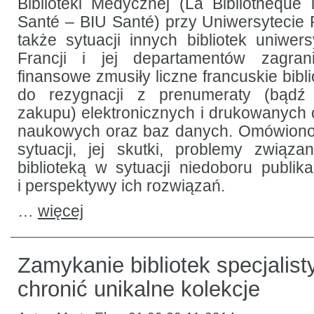
Biblioteki Medycznej (La Bibliothèque i
konieczności
rezygnacji
Santé – BIU Santé) przy Uniwersytecie P
z prenumeraty
czasopism
także sytuacji innych bibliotek uniwers
elektronicznych
Francji i jej departamentów zagran
i cięć
wydatków
finansowe zmusiły liczne francuskie bibli
na gromadzenie
zbiorów
do rezygnacji z prenumeraty (bądź
zakupu) elektronicznych i drukowanych 
naukowych oraz baz danych. Omówiono
sytuacji, jej skutki, problemy związ
biblioteką w sytuacji niedoboru publika
i perspektywy ich rozwiązań.
…
więcej
Zamykanie bibliotek specjalist
chronić unikalne kolekcje