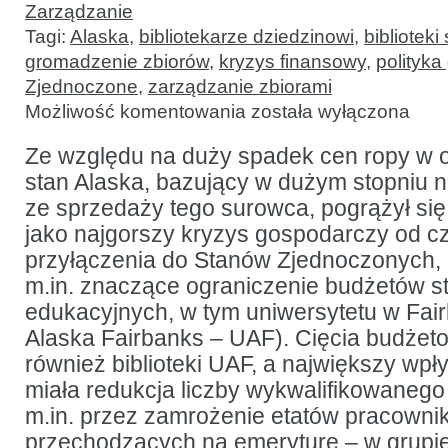
Zarządzanie
Tagi:
Alaska
,
bibliotekarze dziedzinowi
,
bibliotek
gromadzenie zbiorów
,
kryzys finansowy
,
polityk
Zjednoczone
,
zarządzanie zbiorami
Strategie
Możliwość komentowania
została wyłączona
zarządzania
zbiorami
w ciężkich
Ze względu na duży spadek cen ropy w os
czasach:
stan Alaska, bazujący w dużym stopniu 
przypadek
bibliotek
ze sprzedaży tego surowca, pogrążył się
Uniwersytetu
Alaskańskiego
jako najgorszy kryzys gospodarczy od cz
przyłączenia do Stanów Zjednoczonych, a
m.in. znaczące ograniczenie budżetów 
edukacyjnych, w tym uniwersytetu w Fair
Alaska Fairbanks – UAF). Cięcia budżet
również biblioteki UAF, a największy wpł
miała redukcja liczby wykwalifikowanego
m.in. przez zamrożenie etatów pracowni
przechodzących na emeryturę – w grupie 