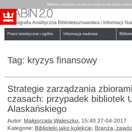
Biblioteka Narodowa używa na swojej stronie plików cookie
Bibliografia Analityczna Bibliotekoznawstwa i Informacji N
Babin
Biblioteka
Narodowa
Prace teoretyczne i ogólne
Informacja naukowa
Bibliote
Tag:
kryzys finansowy
Strategie zarządzania zbiorami
czasach: przypadek bibliotek 
Alaskańskiego
Autor:
Małgorzata Waleszko
,
15:40 27-04-2017
Kategorie:
Biblioteki jako kolekcje
,
Branża, zawód