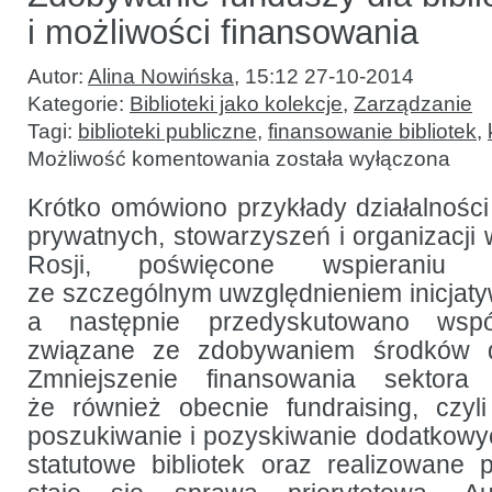
i możliwości finansowania
Autor:
Alina Nowińska
,
15:12 27-10-2014
Kategorie:
Biblioteki jako kolekcje
,
Zarządzanie
Tagi:
biblioteki publiczne
,
finansowanie bibliotek
,
Zdobywanie
Możliwość komentowania
została wyłączona
funduszy
dla
bibliotek:
Krótko omówiono przykłady działalnośc
źródła
prywatnych, stowarzyszeń i organizacji 
i możliwości
finansowania
Rosji, poświęcone wspieraniu ins
ze szczególnym uwzględnieniem inicjatyw
a następnie przedyskutowano wspó
związane ze zdobywaniem środków d
Zmniejszenie finansowania sektora 
że również obecnie fundraising, czy
poszukiwanie i pozyskiwanie dodatkowy
statutowe bibliotek oraz realizowane