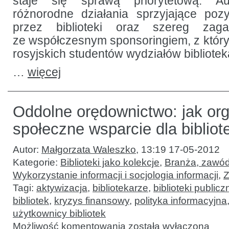
staje się sprawą priorytetową. Au
różnorodne działania sprzyjające poz
przez biblioteki oraz szereg zag
ze współczesnym sponsoringiem, z któr
rosyjskich studentów wydziałów bibliotek
…
więcej
Oddolne orędownictwo: jak or
społeczne wsparcie dla bibliot
Autor:
Małgorzata Waleszko
,
13:19 17-05-2012
Kategorie:
Biblioteki jako kolekcje
,
Branża, zawód
Wykorzystanie informacji i socjologia informacji
,
Z
Tagi:
aktywizacja
,
bibliotekarze
,
biblioteki publicz
bibliotek
,
kryzys finansowy
,
polityka informacyjna
użytkownicy bibliotek
Oddolne
Możliwość komentowania
została wyłączona