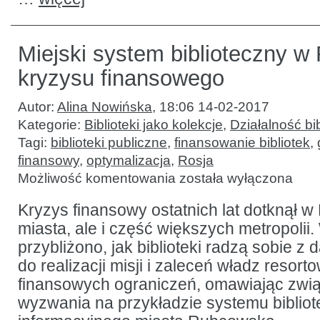
Miejski system biblioteczny w
kryzysu finansowego
Autor:
Alina Nowińska
,
18:06 14-02-2017
Kategorie:
Biblioteki jako kolekcje
,
Działalność bib
Tagi:
biblioteki publiczne
,
finansowanie bibliotek
,
finansowy
,
optymalizacja
,
Rosja
Miejski
Możliwość komentowania
została wyłączona
system
biblioteczny
w Rosji
Kryzys finansowy ostatnich lat dotknął w 
w epoce
miasta, ale i część większych metropolii.
kryzysu
finansowego
przybliżono, jak biblioteki radzą sobie z
do realizacji misji i zaleceń władz resort
finansowych ograniczeń, omawiając zwi
wyzwania na przykładzie systemu bibliot