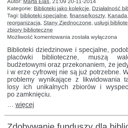
Autor:
Marta Elas
,
21:09 20-11-2014
Kategorie:
Biblioteki jako kolekcje
,
Działalność bib
Tagi:
biblioteki specjalne
,
finanse/koszty
,
Kanada
reorganizacja
,
Stany Zjednoczone
,
usługi biblio
zbiory biblioteczne
Zamykanie
Możliwość komentowania
została wyłączona
bibliotek
specjalistycznych:
jak
Biblioteki dziedzinowe i specjalne, podo
chronić
placówki biblioteczne, muszą wa
unikalne
kolekcje
budżetowymi oraz przekonaniem, że jedy
i w erze cyfrowej nie są już potrzebne.
problemy wynikające z likwidowania ta
losy ich unikalnych zbiorów i wyspec
po zamknięciu.
…
więcej
Zdobywanie funduszy dla biblio