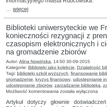
informacyjnego miasta Rubcowska.
…
więcej
Biblioteki uniwersyteckie we F
konieczności rezygnacji z pre
czasopism elektronicznych i c
na gromadzenie zbiorów
Autor:
Alina Nowińska
,
14:50 30-09-2015
Kategorie:
Biblioteki jako kolekcje
,
Działalność bib
Tagi:
biblioteki szkół wyższych
,
finansowanie bibl
gromadzenie
,
kryzys finansowy
,
udostępnianie i
udostępnianie zbiorów
,
zarządzanie biblioteką
,
z
Biblioteki
Możliwość komentowania
została wyłączona
uniwersyteckie
we
Francji
Artykuł dotyczy głownie doświadczeń
wobec