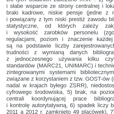
i słabe wsparcie ze strony centralnej i loka
braki kadrowe, niskie pensje (jedne z n
i powiązany z tym niski prestiż zawodu bi
statystyczne, od których zależy zak
i wysokość zarobków personelu (zg
regulacjami, poziom i znaczenie każdej 
są na podstawie liczby zarejestrowanyc
trudności z wymianą danych bibliogra
z jednoczesnego używania kilku czy
standardów (MARC21, UNIMARC) i technic
zintegrowanymi systemami bibliotecznym
związane z korzystaniem z tzw. GOST-ów 
nadal w krajach byłego ZSRR), niedosto
cyfrowego środowiska, 5) brak, na pozio
centrali koordynującej prace bibliogr
i kontrolę autorytatywną, 6) spadek liczy b
2011 a 2012 r. zamknięto 49 placówek), 7)