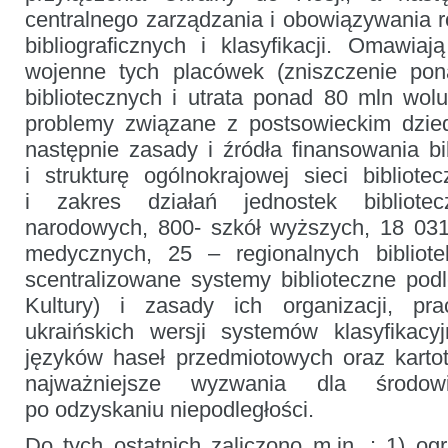
centralnego zarządzania i obowiązywania r
bibliograficznych i klasyfikacji. Omawiaj
wojenne tych placówek (zniszczenie pon
bibliotecznych i utrata ponad 80 mln wol
problemy związane z postsowieckim dzied
następnie zasady i źródła finansowania bi
i strukturę ogólnokrajowej sieci bibliotec
i zakres działań jednostek bibliotec
narodowych, 800- szkół wyższych, 18 031
medycznych, 25 – regionalnych biblio
scentralizowane systemy biblioteczne podl
Kultury) i zasady ich organizacji, p
ukraińskich wersji systemów klasyfikac
języków haseł przedmiotowych oraz karto
najważniejsze wyzwania dla środowi
po odzyskaniu niepodległości.
Do tych ostatnich zaliczono m.in. : 1) og