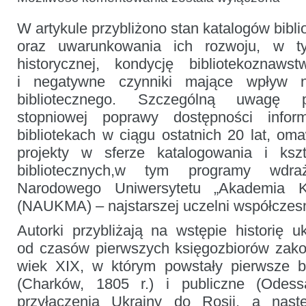
i katalogi
na Ukrainie:
W artykule przybliżono stan katalogów bibli
przeszłość,
teraźniejszość,
oraz uwarunkowania ich rozwoju, w t
przyszłość
historycznej, kondycję bibliotekoznaw
i negatywne czynniki mające wpływ n
bibliotecznego. Szczególną uwagę p
stopniowej poprawy dostępności infor
bibliotekach w ciągu ostatnich 20 lat, om
projekty w sferze katalogowania i kszta
bibliotecznych,w tym programy wdra
Narodowego Uniwersytetu „Akademia Ki
(NAUKMA) – najstarszej uczelni współczesn
Autorki przybliżają na wstępie historię uk
od czasów pierwszych księgozbiorów zako
wiek XIX, w którym powstały pierwsze bi
(Charków, 1805 r.) i publiczne (Odes
przyłączenia Ukrainy do Rosji, a nas