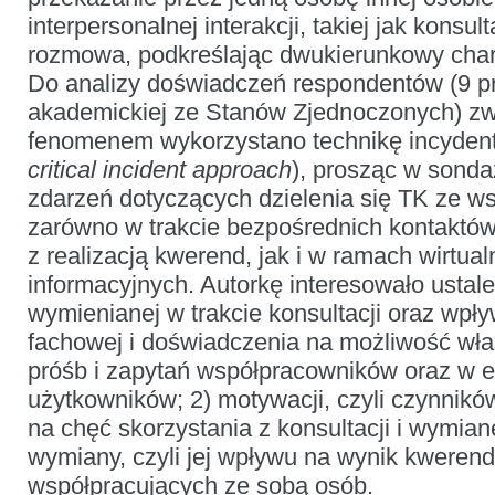
interpersonalnej interakcji, takiej jak konsul
rozmowa, podkreślając dwukierunkowy chara
Do analizy doświadczeń respondentów (9 pr
akademickiej ze Stanów Zjednoczonych) z
fenomenem wykorzystano technikę incydent
critical incident approach
), prosząc w sonda
zdarzeń dotyczących dzielenia się TK ze w
zarówno w trakcie bezpośrednich kontaktó
z realizacją kwerend, jak i w ramach wirtua
informacyjnych. Autorkę interesowało ustale
wymienianej w trakcie konsultacji oraz wpł
fachowej i doświadczenia na możliwość właś
próśb i zapytań współpracowników oraz w e
użytkowników; 2) motywacji, czyli czynnik
na chęć skorzystania z konsultacji i wymian
wymiany, czyli jej wpływu na wynik kwerend 
współpracujących ze sobą osób.