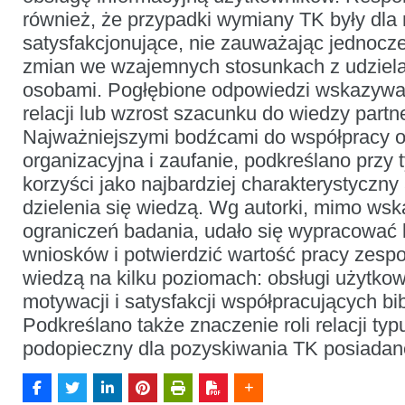
również, że przypadki wymiany TK były dla 
satysfakcjonujące, nie zauważając jednocz
zmian we wzajemnych stosunkach z udzielaj
osobami. Pogłębione odpowiedzi wskazywa
relacji lub wzrost szacunku do wiedzy partn
Najważniejszymi bodźcami do współpracy ok
organizacyjna i zaufanie, podkreślano prz
korzyści jako najbardziej charakterystyczny
dzielenia się wiedzą. Wg autorki, mimo wsk
ograniczeń badania, udało się wypracować k
wniosków i potwierdzić wartość pracy zespoł
wiedzą na kilku poziomach: obsługi użytko
motywacji i satysfakcji współpracujących bib
Podkreślano także znaczenie roli relacji typ
podopieczny dla pozyskiwania TK posiadane