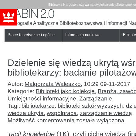
Biblioteka Narodowa używa na swojej stronie plików cookie
Bibliografia Analityczna Bibliotekoznawstwa i Informacji N
Babin
Biblioteka
Narodowa
Prace teoretyczne i ogólne
Informacja naukowa
Bibliote
Dzielenie się wiedzą ukrytą wś
bibliotekarzy: badanie pilotażo
Autor:
Małgorzata Waleszko
,
10:29 09-11-2017
Kategorie:
Biblioteki jako kolekcje
,
Branża, zawód
Umiejętności informacyjne
,
Zarządzanie
Tagi:
bibliotekarze
,
biblioteki szkół wyższych
,
dzi
wiedza ukryta
,
współpraca
,
zarządzanie wiedzą
Dzielenie
Możliwość komentowania
została wyłączona
się
wiedzą
Tacit knowledge
(TK), czyli
ukrytą
cicha wiedza (in