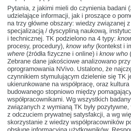
Pytania, z jakimi mieli do czynienia badani
udzielające informacji, jak i proszące o po
na trzy główne obszary: wiedzy związanej z
specjalizacją / dyscypliną naukową, instytuc
i technicznej. TK podzielono na 4 typy:
kno
procesy, procedury),
know why
(kontekst i i
where
(źródła fizyczne i online) i
know who
(
Zebrane dane jakościowe analizowano prz
oprogramowania NVivo. Ustalono, że najc
czynnikiem stymulującym dzielenie się TK j
ukierunkowane na współpracę, oraz kultura o
budowanego stopniowo między pomagający
współpracownikami. Wg wszystkich badanyc
związanych z wymianą TK były pozytywne, w
z odczuciem prywatnej satysfakcji, a wg wi
skorzystanie z wiedzy współpracowników po
obsługę informacyjną użytkowników. Respo