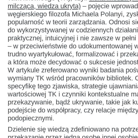
wśród
milcząca, wiedza ukryta)
– pojęcie wprowad
bibliotekarzy:
badanie
węgierskiego filozofa Michaela Polanyi, zys
pilotażowe
popularność w teorii zarządzania. Odnosi s
do wykorzystywanej w codziennych działan
praktycznej, intuicyjnej i nie zawsze w pełn
– w przeciwieństwie do udokumentowanej wi
trudno wyartykułować, formalizować i prze
a która może decydować o sukcesie jednoste
W artykule zreferowano wyniki badania poś
wymiany TK wśród pracowników bibliotek.
specyfikę tego zjawiska, strategie ujawnia
wartościowej TK i czynniki kontekstualne m
przekazywanie, bądź ukrywanie, takie jak ku
podejście do współpracy, czy relacje między
podopiecznymi.
Dzielenie się wiedzą zdefiniowano na potrze
przekazanie przez jedną osobę innej osobie