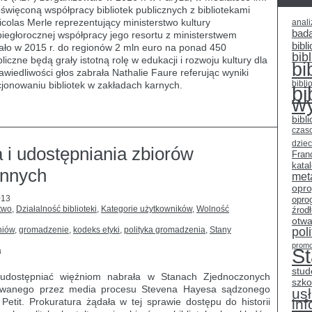
święconą współpracy bibliotek publicznych z bibliotekami
icolas Merle reprezentujący ministerstwo kultury
anali
bad
ubiegłorocznej współpracy jego resortu z ministerstwem
bibli
zało w 2015 r. do regionów 2 mln euro na ponad 450
bib
bliczne będą grały istotną rolę w edukacji i rozwoju kultury dla
bi
awiedliwości głos zabrała Nathalie Faure referując wyniki
bibli
jonowaniu bibliotek w zakładach karnych.
bi
w
bibl
czas
dziec
 i udostępniania zbiorów
Fran
kata
ennych
met
opr
013
opro
two
,
Działalność biblioteki
,
Kategorie użytkowników
,
Wolność
źrod
otwa
niów
,
gromadzenie
,
kodeks etyki
,
polityka gromadzenia
,
Stany
pol
promo
S
a
stud
a udostępniać więźniom nabrała w Stanach Zjednoczonych
szko
towanego przez media procesu Stevena Hayesa sądzonego
usł
etit. Prokuratura żądała w tej sprawie dostępu do historii
in