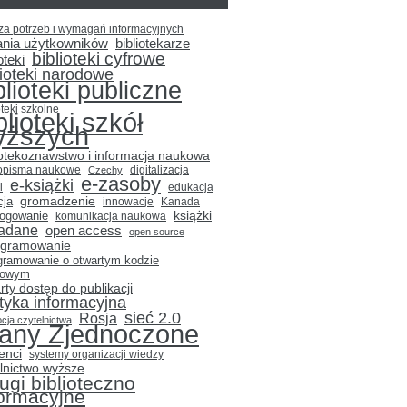
za potrzeb i wymagań informacyjnych
ania użytkowników
bibliotekarze
biblioteki cyfrowe
oteki
lioteki narodowe
blioteki publiczne
oteki szkolne
blioteki szkół
yższych
iotekoznawstwo i informacja naukowa
opisma naukowe
Czechy
digitalizacja
e-zasoby
e-książki
i
edukacja
gromadzenie
cja
innowacje
Kanada
książki
logowanie
komunikacja naukowa
adane
open access
open source
ogramowanie
gramowanie o otwartym kodzie
łowym
rty dostęp do publikacji
ityka informacyjna
sieć 2.0
Rosja
cja czytelnictwa
tany Zjednoczone
enci
systemy organizacji wiedzy
lnictwo wyższe
ugi biblioteczno
formacyjne