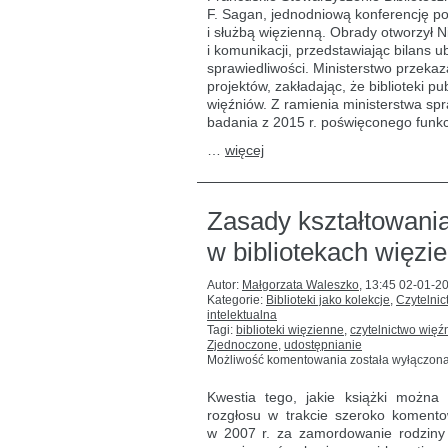
więziennymi
F. Sagan, jednodniową konferencję po
a bibliotekami
i służbą więzienną. Obrady otworzył N
publicznymi
we
i komunikacji, przedstawiając bilans 
Francji
sprawiedliwości. Ministerstwo przeka
projektów, zakładając, że biblioteki pu
więźniów. Z ramienia ministerstwa spr
badania z 2015 r. poświęconego funkc
…
więcej
Zasady kształtowania
w bibliotekach więzi
Autor:
Małgorzata Waleszko
,
13:45 02-01-2
Kategorie:
Biblioteki jako kolekcje
,
Czytelnic
intelektualna
Tagi:
biblioteki więzienne
,
czytelnictwo więź
Zjednoczone
,
udostępnianie
Zasady
Możliwość komentowania
została wyłączon
kształtowania
i udostępniania
Kwestia tego, jakie książki możn
zbiorów
rozgłosu w trakcie szeroko komen
w bibliotekach
w 2007 r. za zamordowanie rodziny P
więziennych