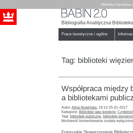
Biblioteka Narodowa u
Bibliografia Analityczna Bibliote
Babin
Biblioteka
Narodowa
Prace teoretyczne i ogólne
Informa
Tag:
biblioteki więzi
Współpraca między b
a bibliotekami public
Autor:
Alina Nowińska
,
19:13 25-01-2017
Kategorie:
Biblioteki jako kolekcje
,
Czytelnic
Tagi:
biblioteki publiczne
,
biblioteki więzien
Współpraca
Możliwość komentowania
została wyłączon
między
bibliotekami
Francuskie Stowarzyszenie Bibliotecz