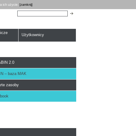
a ich użycie.
[zamknij]
Szukaj:
icze
Użytkownicy
BIN 2.0
N – baza MAK
rte zasoby
book