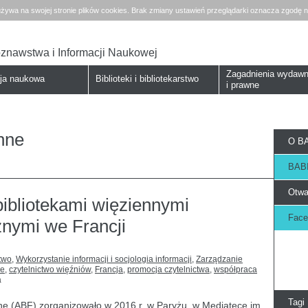
żywa na swojej stronie plików cookies. Brak zmiany ustawień przeglądarki oznacza zgodę n
koznawstwa i Informacji Naukowej
Zagadnienia wydawn
cja naukowa
Biblioteki i bibliotekarstwo
i prawne
enne
O BA
BABI
Otwa
ibliotekami więziennymi
Face
znymi we Francji
two
,
Wykorzystanie informacji i socjologia informacji
,
Zarządzanie
ne
,
czytelnictwo więźniów
,
Francja
,
promocja czytelnictwa
,
współpraca
a
Tagi
ne (ABF) zorganizowało w 2016 r. w Paryżu, w Mediatece im.