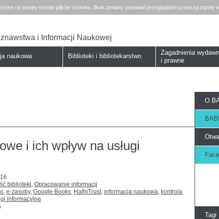
żywa na swojej stronie plików cookies. Brak zmiany ustawień przeglądarki oznacza zgodę n
koznawstwa i Informacji Naukowej
Zagadnienia wydawn
cja naukowa
Biblioteki i bibliotekarstwo
i prawne
O BA
BABI
Otwa
frowe i ich wpływ na usługi
Face
016
ść biblioteki
,
Opracowanie informacji
ki
,
e-zasoby
,
Google Books
,
HathiTrust
,
informacja naukowa
,
kontrola
ugi informacyjne
a
Tagi