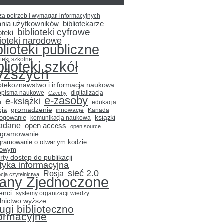
za potrzeb i wymagań informacyjnych
ania użytkowników
bibliotekarze
biblioteki cyfrowe
oteki
lioteki narodowe
blioteki publiczne
oteki szkolne
blioteki szkół
yższych
iotekoznawstwo i informacja naukowa
opisma naukowe
Czechy
digitalizacja
e-zasoby
e-książki
i
edukacja
gromadzenie
cja
innowacje
Kanada
książki
logowanie
komunikacja naukowa
adane
open access
open source
ogramowanie
gramowanie o otwartym kodzie
łowym
rty dostęp do publikacji
ityka informacyjna
sieć 2.0
Rosja
cja czytelnictwa
tany Zjednoczone
enci
systemy organizacji wiedzy
lnictwo wyższe
ugi biblioteczno
formacyjne