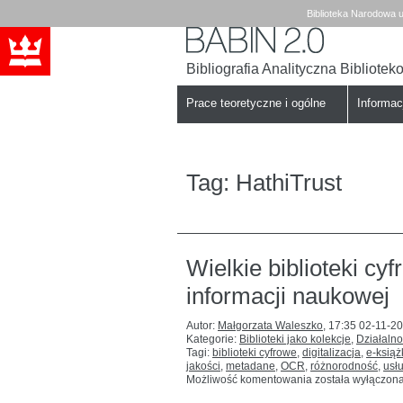
Biblioteka Narodowa u
Bibliografia Analityczna Bibliote
Babin
Biblioteka
Narodowa
Prace teoretyczne i ogólne
Informa
Tag:
HathiTrust
Wielkie biblioteki cy
informacji naukowej
Autor:
Małgorzata Waleszko
,
17:35 02-11-2
Kategorie:
Biblioteki jako kolekcje
,
Działalno
Tagi:
biblioteki cyfrowe
,
digitalizacja
,
e-książ
jakości
,
metadane
,
OCR
,
różnorodność
,
usł
Wielkie
Możliwość komentowania
została wyłączon
biblioteki