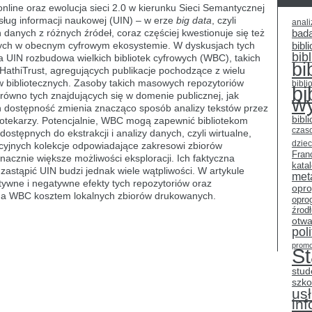
line oraz ewolucja sieci 2.0 w kierunku Sieci Semantycznej
usług informacji naukowej (UIN) – w erze
big data
, czyli
anali
 danych z różnych źródeł, coraz częściej kwestionuje się też
bad
jnych w obecnym cyfrowym ekosystemie. W dyskusjach tych
bibli
bib
a UIN rozbudowa wielkich bibliotek cyfrowych (WBC), takich
bi
HathiTrust, agregujących publikacje pochodzące z wielu
ów bibliotecznych. Zasoby takich masowych repozytoriów
bibli
bi
zarówno tych znajdujących się w domenie publicznej, jak
w
h dostępność zmienia znacząco sposób analizy tekstów przez
bibl
iotekarzy. Potencjalnie, WBC mogą zapewnić bibliotekom
czas
ostępnych do ekstrakcji i analizy danych, czyli wirtualne,
dziec
cyjnych kolekcje odpowiadające zakresowi zbiorów
Fran
acznie większe możliwości eksploracji. Ich faktyczna
kata
astąpić UIN budzi jednak wiele wątpliwości. W artykule
met
ywne i negatywne efekty tych repozytoriów oraz
opr
a WBC kosztem lokalnych zbiorów drukowanych.
opro
źrod
otwa
pol
promo
S
stud
szko
usł
in