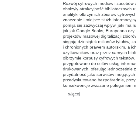
cyfrowe
Rozwój cyfrowych mediów i zasobów on
i ich
obniżyły atrakcyjność bibliotecznych 
wpływ
analityki olbrzymich zbiorów cyfrowych
na usługi
informacji
znaczenie i miejsce służb informacy
naukowej
pomija się zazwyczaj wpływ, jaki ma n
jak jak Google Books, Europeana czy 
projektów masowej digitalizacji zbior
sięgają dziesiątek milionów tytułów, 
i chronionych prawem autorskim, a ic
użytkowników oraz przez samych bibl
olbrzymie korpusy cyfrowych tekstów, d
przygotowane do celów usług informa
drukowanych, oferując jednocześnie zn
przydatność jako serwisów mogących z
przedyskutowano bezpośrednie, pozyt
konsekwencje związane poleganiem n
…
więcej