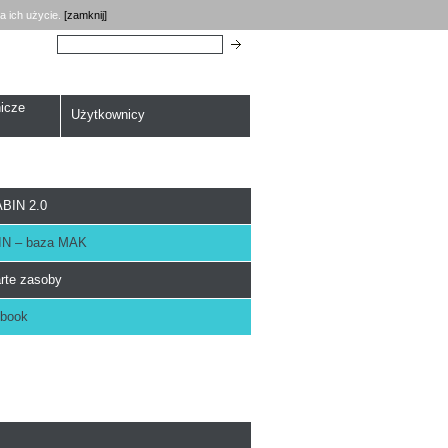
a ich użycie.
[zamknij]
Szukaj:
icze
Użytkownicy
BIN 2.0
N – baza MAK
rte zasoby
book