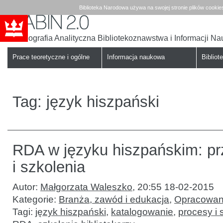
Biblioteka Narodowa używa na swojej stronie plików cookie
Bibliografia Analityczna Bibliotekoznawstwa i Informacji N
Babin
Biblioteka
Narodowa
Prace teoretyczne i ogólne
Informacja naukowa
Bibliote
Tag:
język hiszpański
RDA w języku hiszpańskim: pr
i szkolenia
Autor:
Małgorzata Waleszko
,
20:55 18-02-2015
Kategorie:
Branża, zawód i edukacja
,
Opracowani
Tagi:
język hiszpański
,
katalogowanie
,
procesy i