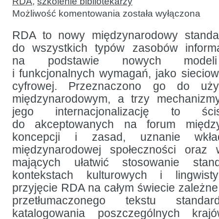
RDA
,
szkolenie bibliotekarzy
RDA
Możliwość komentowania
została wyłączona
w języku
hiszpańskim:
przekłady
RDA to nowy międzynarodowy standar
i szkolenia
do wszystkich typów zasobów informa
na podstawie nowych modeli 
i funkcjonalnych wymagań, jako sieciow
cyfrowej. Przeznaczono go do uży
międzynarodowym, a trzy mechanizm
jego internacjonalizację to śc
do akceptowanych na forum międz
koncepcji i zasad, uznanie wkł
międzynarodowej społeczności oraz wł
mających ułatwić stosowanie sta
kontekstach kulturowych i lingwist
przyjęcie RDA na całym świecie zależne 
przetłumaczonego tekstu stand
katalogowania poszczególnych kraj