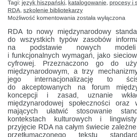
Tagi:
język hiszpański
,
katalogowanie
,
procesy i
RDA
,
szkolenie bibliotekarzy
RDA
Możliwość komentowania
została wyłączona
w języku
hiszpańskim:
przekłady
RDA to nowy międzynarodowy standar
i szkolenia
do wszystkich typów zasobów informa
na podstawie nowych modeli 
i funkcjonalnych wymagań, jako sieciow
cyfrowej. Przeznaczono go do uży
międzynarodowym, a trzy mechanizm
jego internacjonalizację to śc
do akceptowanych na forum międz
koncepcji i zasad, uznanie wkł
międzynarodowej społeczności oraz wł
mających ułatwić stosowanie sta
kontekstach kulturowych i lingwist
przyjęcie RDA na całym świecie zależne 
przetłumaczonego tekstu stand