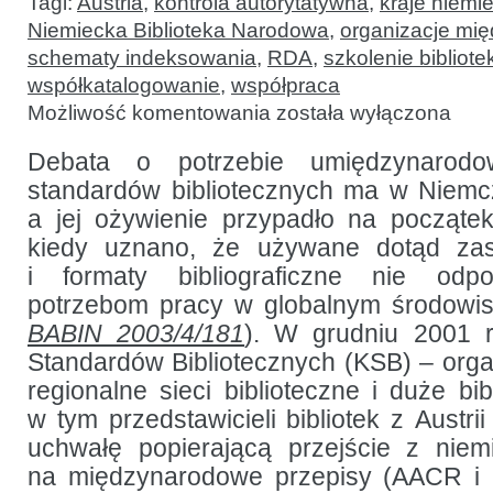
Tagi:
Austria
,
kontrola autorytatywna
,
kraje niemi
Niemiecka Biblioteka Narodowa
,
organizacje mi
schematy indeksowania
,
RDA
,
szkolenie bibliote
współkatalogowanie
,
współpraca
Wprowadzanie
Możliwość komentowania
została wyłączona
RDA
w krajach
niemieckojęzycznych
Debata o potrzebie umiędzynarodow
standardów bibliotecznych ma w Niemc
a jej ożywienie przypadło na począte
kiedy uznano, że używane dotąd zas
i formaty bibliograficzne nie odp
potrzebom pracy w globalnym środowis
BABIN 2003/4/181
). W grudniu 2001 r
Standardów Bibliotecznych (KSB) – orga
regionalne sieci biblioteczne i duże bib
w tym przedstawicieli bibliotek z Austrii 
uchwałę popierającą przejście z niem
na międzynarodowe przepisy (AACR i