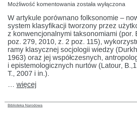
Systemy
Możliwość komentowania
została wyłączona
klasyfikacyjne
w świetle
socjologii
W artykule porównano folksonomie – no
wiedzy
system klasyfikacji tworzony przez użyt
z konwencjonalnymi taksonomiami (por. 
poz. 279, 2010, z. 2 poz. 115), wykorzys
ramy klasycznej socjologii wiedzy (Durkh
1963) oraz jej współczesnych, antropolo
i epistemologicznych nurtów (Latour, B.,
T., 2007 i in.).
…
więcej
Biblioteka Narodowa