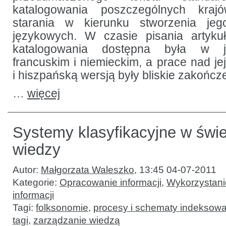
katalogowania poszczególnych kraj
starania w kierunku stworzenia jeg
językowych. W czasie pisania artykuł
katalogowania dostępna była w ję
francuskim i niemieckim, a prace nad je
i hiszpańską wersją były bliskie zakończ
…
więcej
Systemy klasyfikacyjne w świet
wiedzy
Autor:
Małgorzata Waleszko
,
13:45 04-07-2011
Kategorie:
Opracowanie informacji
,
Wykorzystanie
informacji
Tagi:
folksonomie
,
procesy i schematy indeksowa
tagi
,
zarządzanie wiedzą