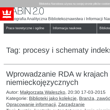
Biblioteka Narodowa używa na swojej stronie plików cookie
Bibliografia Analityczna Bibliotekoznawstwa i Informacji N
Babin
Biblioteka
Narodowa
Prace teoretyczne i ogólne
Informacja naukowa
Bibliote
Tag:
procesy i schematy inde
Wprowadzanie RDA w krajach
niemieckojęzycznych
Autor:
Małgorzata Waleszko
,
20:30 17-03-2015
Kategorie:
Biblioteki jako kolekcje
,
Branża, zawód
Opracowanie informacji
,
Zarządzanie