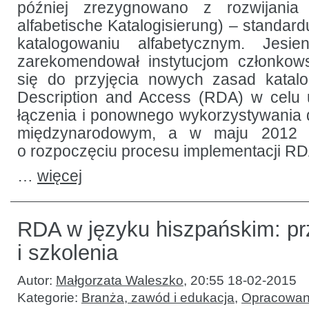
później zrezygnowano z rozwijani
alfabetische Katalogisierung) – standar
katalogowaniu alfabetycznym. Jes
zarekomendował instytucjom członkow
się do przyjęcia nowych zasad katal
Description and Access (RDA) w celu 
łączenia i ponownego wykorzystywania
międzynarodowym, a w maju 2012 r
o rozpoczęciu procesu implementacji RD
…
więcej
RDA w języku hiszpańskim: pr
i szkolenia
Autor:
Małgorzata Waleszko
,
20:55 18-02-2015
Kategorie:
Branża, zawód i edukacja
,
Opracowani