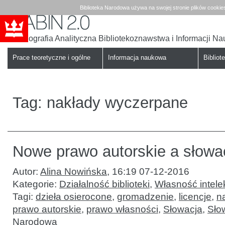
Biblioteka Narodowa używa na swojej stronie plików cookie
Bibliografia Analityczna Bibliotekoznawstwa i Informacji N
Babin
Biblioteka
Narodowa
Prace teoretyczne i ogólne
Informacja naukowa
Bibliote
Tag:
nakłady wyczerpane
Nowe prawo autorskie a słowack
Autor:
Alina Nowińska
,
16:19 07-12-2016
Kategorie:
Działalność biblioteki
,
Własność intele
Tagi:
dzieła osierocone
,
gromadzenie
,
licencje
,
n
prawo autorskie
,
prawo własności
,
Słowacja
,
Sło
Narodowa