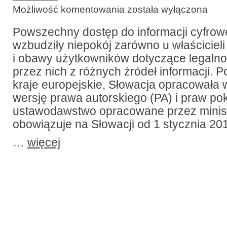
Nowe
Możliwość komentowania
została wyłączona
prawo
autorskie
a słowackie
Powszechny dostęp do informacji cyfrowej
biblioteki
wzbudziły niepokój zarówno u właścicieli
i obawy użytkowników dotyczące legalno
przez nich z różnych źródeł informacji. P
kraje europejskie, Słowacja opracowała
wersję prawa autorskiego (PA) i praw p
ustawodawstwo opracowane przez minist
obowiązuje na Słowacji od 1 stycznia 201
…
więcej