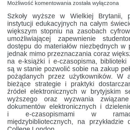
O
Możliwość komentowania
została wyłączona
dostarczaniu
e-
książek
Szkoły wyższe w Wielkiej Brytanii, 
i e-
instytucji edukacyjnych na całym świeci
czasopism
z brytyjskiej
większym stopniu na zasobach cyfrowy
perspektywy
umożliwiającej zapewnienie student
dostępu do materiałów niezbędnych w 
jednak mimo przeznaczania coraz więks
na e-książki i e-czasopisma, bibliotek
są w stanie pozwolić sobie na zakup peł
pożądanych przez użytkowników. W ar
bieżące strategie i praktyki dostarcz
źródeł elektronicznych w brytyjskim s
wyższego oraz wyzwania związane
dokumentów elektronicznych i dzielen
i e-czasopismami w ramac
międzybibliotecznych, na przykładzie
College London.