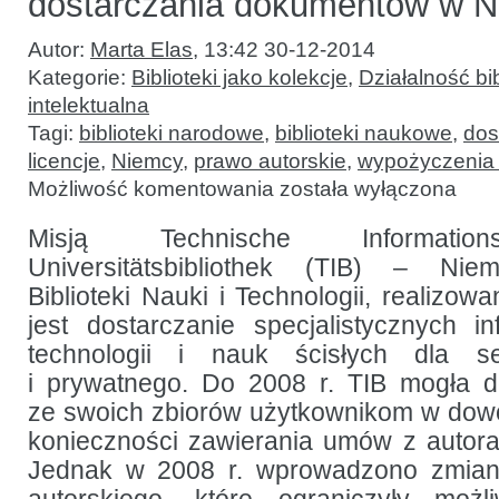
dostarczania dokumentów w 
Autor:
Marta Elas
,
13:42 30-12-2014
Kategorie:
Biblioteki jako kolekcje
,
Działalność bib
intelektualna
Tagi:
biblioteki narodowe
,
biblioteki naukowe
,
dos
licencje
,
Niemcy
,
prawo autorskie
,
wypożyczenia 
Bieżące
Możliwość komentowania
została wyłączona
zmiany
w zakresie
usług
Misją Technische Information
dostarczania
Universitätsbibliothek (TIB) – Nie
dokumentów
w Niemczech
Biblioteki Nauki i Technologii, realizow
jest dostarczanie specjalistycznych i
technologii i nauk ścisłych dla se
i prywatnego. Do 2008 r. TIB mogła d
ze swoich zbiorów użytkownikom w dow
konieczności zawierania umów z autor
Jednak w 2008 r. wprowadzono zmian