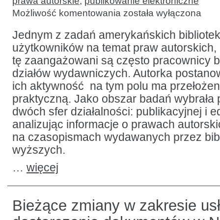
prawa autorskie
,
publikowanie elektroniczne
Informacje
Możliwość komentowania
została wyłączona
o prawach
autorskich
na czasopismach
Jednym z zadań amerykańskich bibliotek
wydawanych
użytkowników na temat praw autorskich,
przez
biblioteki:
tę zaangażowani są często pracownicy b
wyniki
badania
działów wydawniczych. Autorka postanow
ich aktywność na tym polu ma przełożeni
praktyczną. Jako obszar badań wybrała 
dwóch sfer działalności: publikacyjnej i e
analizując informacje o prawach autorski
na czasopismach wydawanych przez bibli
wyższych.
…
więcej
Bieżące zmiany w zakresie us