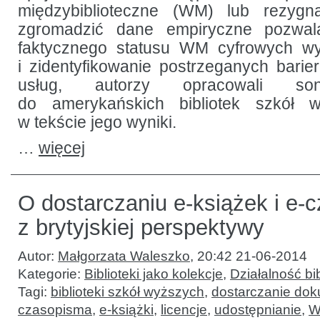
międzybiblioteczne (WM) lub rezygn
zgromadzić dane empiryczne pozwala
faktycznego statusu WM cyfrowych w
i zidentyfikowanie postrzeganych barier
usług, autorzy opracowali so
do amerykańskich bibliotek szkół w
w tekście jego wyniki.
…
więcej
O dostarczaniu e-książek i e-
z brytyjskiej perspektywy
Autor:
Małgorzata Waleszko
,
20:42 21-06-2014
Kategorie:
Biblioteki jako kolekcje
,
Działalność bib
Tagi:
biblioteki szkół wyższych
,
dostarczanie do
czasopisma
,
e-książki
,
licencje
,
udostępnianie
,
W