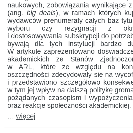
konsekwencje
naukowych, zobowiązania wynikające 
i korzyści
(ang.
big deals
), w ramach których ku
wydawców prenumeraty całych baz tytu
wyboru czy rezygnacji z okre
i dostosowywania subskrypcji do potrzeb
bywają dla tych instytucji bardzo 
W artykule zaprezentowano doświadcze
akademickich ze Stanów Zjednoczo
w
ARL
, które ze względu na koni
oszczędności zdecydowały się na wycof
i przedstawiono szczegółowo konsekwen
w tym jej wpływ na dalszą politykę grom
pożądanych czasopism i wypożyczenia 
oraz reakcje społeczności akademickiej.
…
więcej