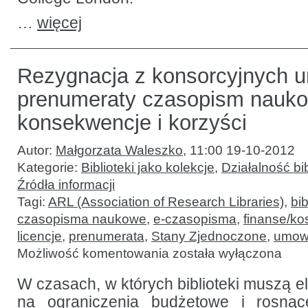
…
więcej
Rezygnacja z konsorcyjnych 
prenumeraty czasopism nauk
konsekwencje i korzyści
Autor:
Małgorzata Waleszko
,
11:00 19-10-2012
Kategorie:
Biblioteki jako kolekcje
,
Działalność bib
Źródła informacji
Tagi:
ARL (Association of Research Libraries)
,
bi
czasopisma naukowe
,
e-czasopisma
,
finanse/ko
licencje
,
prenumerata
,
Stany Zjednoczone
,
umow
Rezygnacja
Możliwość komentowania
została wyłączona
z konsorcyjnych
umów
prenumeraty
W czasach, w których biblioteki muszą e
czasopism
na ograniczenia budżetowe i rosną
naukowych: