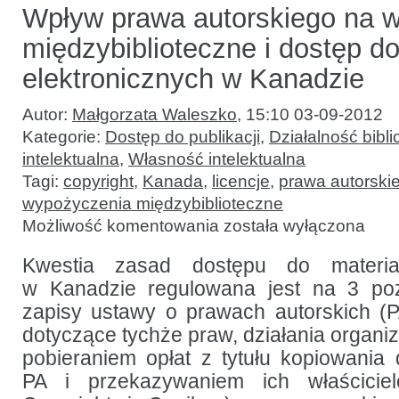
Wpływ prawa autorskiego na 
międzybiblioteczne i dostęp 
elektronicznych w Kanadzie
Autor:
Małgorzata Waleszko
,
15:10 03-09-2012
Kategorie:
Dostęp do publikacji
,
Działalność bibli
intelektualna
,
Własność intelektualna
Tagi:
copyright
,
Kanada
,
licencje
,
prawa autorski
wypożyczenia międzybiblioteczne
Wpływ
Możliwość komentowania
została wyłączona
prawa
autorskiego
na wypożyczenia
Kwestia zasad dostępu do materiał
międzybiblioteczne
w Kanadzie regulowana jest na 3 po
i dostęp
do zasobów
zapisy ustawy o prawach autorskich (
elektronicznych
w Kanadzie
dotyczące tychże praw, działania organiz
pobieraniem opłat z tytułu kopiowania 
PA i przekazywaniem ich właścici