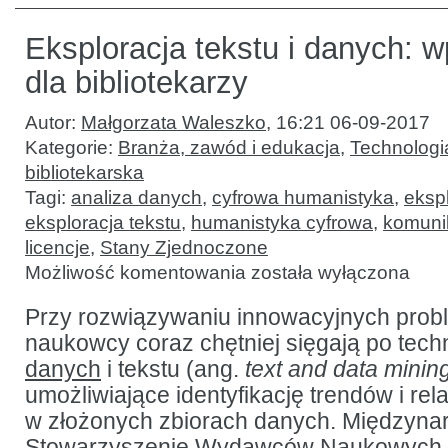
Eksploracja tekstu i danych: 
dla bibliotekarzy
Autor:
Małgorzata Waleszko
,
16:21 06-09-2017
Kategorie:
Branża, zawód i edukacja
,
Technologia
bibliotekarska
Tagi:
analiza danych
,
cyfrowa humanistyka
,
eksp
eksploracja tekstu
,
humanistyka cyfrowa
,
komuni
licencje
,
Stany Zjednoczone
Eksploracja
Możliwość komentowania
została wyłączona
tekstu
i danych:
wprowadzenie
Przy rozwiązywaniu innowacyjnych pro
dla
naukowcy coraz chętniej sięgają po tech
bibliotekarzy
danych
i tekstu (ang.
text and data minin
umożliwiające identyfikację trendów i rel
w złożonych zbiorach danych. Międzyn
Stowarzyszenie Wydawców Naukowych,