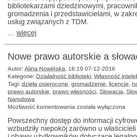
bibliotekarzami dziedzinowymi, pracowni
gromadzenia i przedstawicielami, w zakr
usług związanych z TDM.
…
więcej
Nowe prawo autorskie a słowack
Autor:
Alina Nowińska
,
16:19 07-12-2016
Kategorie:
Działalność biblioteki
,
Własność intele
Tagi:
dzieła osierocone
,
gromadzenie
,
licencje
,
n
prawo autorskie
,
prawo własności
,
Słowacja
,
Sło
Narodowa
Nowe
Możliwość komentowania
została wyłączona
prawo
autorskie
a słowackie
Powszechny dostęp do informacji cyfrowej
biblioteki
wzbudziły niepokój zarówno u właścicieli
i obawy użytkowników dotyczące legalno