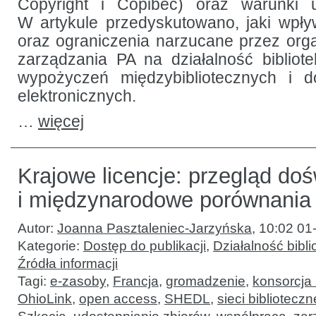
Copyright i Copibec) oraz warunki 
W artykule przedyskutowano, jaki wpły
oraz ograniczenia narzucane przez org
zarządzania PA na działalność bibliot
wypożyczeń międzybibliotecznych i 
elektronicznych.
…
więcej
Krajowe licencje: przegląd do
i międzynarodowe porównania
Autor:
Joanna Pasztaleniec-Jarzyńska
,
10:02 01
Kategorie:
Dostęp do publikacji
,
Działalność bibli
Źródła informacji
Tagi:
e-zasoby
,
Francja
,
gromadzenie
,
konsorcja 
OhioLink
,
open access
,
SHEDL
,
sieci biblioteczn