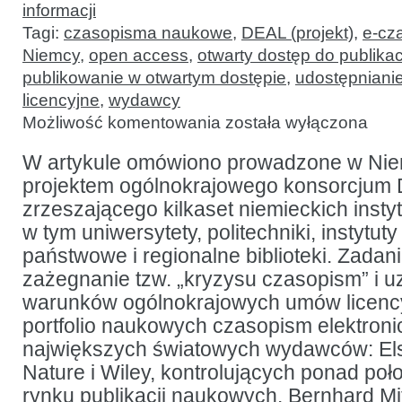
informacji
Tagi:
czasopisma naukowe
,
DEAL (projekt)
,
e-cz
Niemcy
,
open access
,
otwarty dostęp do publikac
publikowanie w otwartym dostępie
,
udostępniani
licencyjne
,
wydawcy
Projekt
Możliwość komentowania
została wyłączona
DEAL,
czyli
przyszłość
W artykule omówiono prowadzone w Nie
dostępu
projektem ogólnokrajowego konsorcjum
do publikacji
naukowych
zrzeszającego kilkaset niemieckich insty
w Niemczech
–
w tym uniwersytety, politechniki, instytu
wywiad
państwowe i regionalne biblioteki. Zada
z Bernhardem
Mittermaierem
zażegnanie tzw. „kryzysu czasopism” i u
warunków ogólnokrajowych umów licency
portfolio naukowych czasopism elektroni
największych światowych wydawców: Els
Nature i Wiley, kontrolujących ponad po
rynku publikacji naukowych. Bernhard Mi