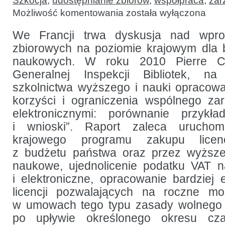
Szkocja
,
udostępnianie zbiorów
,
współpraca
,
zar
Krajowe
Możliwość komentowania
została wyłączona
licencje:
przegląd
doświadczeń
We Francji trwa dyskusja nad wprow
i międzynarodowe
zbiorowych na poziomie krajowym dla b
porównania
naukowych. W roku 2010 Pierre Ca
Generalnej Inspekcji Bibliotek, na
szkolnictwa wyższego i nauki opracował 
korzyści i ograniczenia wspólnego za
elektronicznymi: porównanie przykł
i wnioski”. Raport zaleca uruchomi
krajowego programu zakupu licenc
z budżetu państwa oraz przez wyższe 
naukowe, ujednolicenie podatku VAT n
i elektroniczne, opracowanie bardziej 
licencji pozwalających na roczne mod
w umowach tego typu zasady wolnego u
po upływie określonego okresu cza