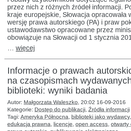
przez nich z różnych źródeł informacji. P
kraje europejskie, Słowacja opracowała
wersję prawa autorskiego (PA) i praw p
ustawodawstwo opracowane przez minist
obowiązuje na Słowacji od 1 stycznia 201
…
więcej
Informacje o prawach autorski
na czasopismach wydawanych
biblioteki: wyniki badania
Autor:
Małgorzata Waleszko
,
20:02 16-09-2016
Kategorie:
Dostęp do publikacji
,
Źródła informacji
Tagi:
Ameryka Północna
,
biblioteki jako wydawcy
edukacja prawna
,
licencje
,
open access
,
otwarty 