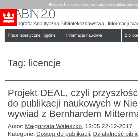
Biblioteka Narodowa używa na swojej stronie plików cookie
Bibliografia Analityczna Bibliotekoznawstwa i Informacji N
Babin
Biblioteka
Narodowa
Prace teoretyczne i ogólne
Informacja naukowa
Bibliote
Tag:
licencje
Projekt DEAL, czyli przyszłoś
do publikacji naukowych w Ni
wywiad z Bernhardem Mitterm
Autor:
Małgorzata Waleszko
,
13:05 22-12-2017
Kategorie:
Dostęp do publikacji
,
Działalność bibli