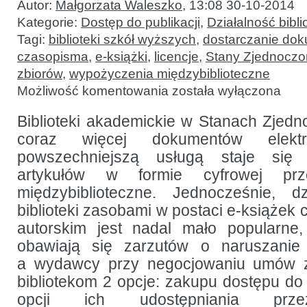
Autor:
Małgorzata Waleszko
,
13:08 30-10-2014
Kategorie:
Dostęp do publikacji
,
Działalność bibli
Tagi:
biblioteki szkół wyższych
,
dostarczanie do
czasopisma
,
e-książki
,
licencje
,
Stany Zjednocz
zbiorów
,
wypożyczenia międzybiblioteczne
Wypożyczenia
Możliwość komentowania
została wyłączona
międzybiblioteczne
e-
książek
Biblioteki akademickie w Stanach Zje
w bibliotekach
coraz więcej dokumentów elektr
szkół
wyższych
powszechniejszą usługą staje się 
w Stanach
Zjednoczonych
artykułów w formie cyfrowej prz
międzybiblioteczne. Jednocześnie, d
biblioteki zasobami w postaci e-książek
autorskim jest nadal mało popularne,
obawiają się zarzutów o naruszanie 
a wydawcy przy negocjowaniu umów z
bibliotekom 2 opcje: zakupu dostępu do
opcji ich udostępniania prze