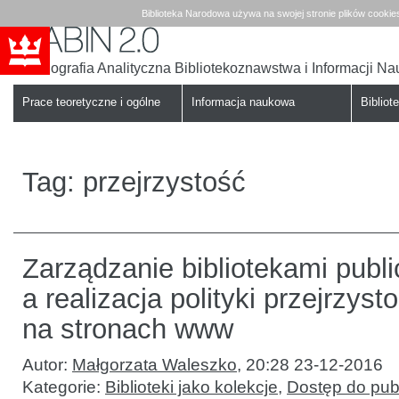
Biblioteka Narodowa używa na swojej stronie plików cookie
Bibliografia Analityczna Bibliotekoznawstwa i Informacji N
Babin
Biblioteka
Narodowa
Prace teoretyczne i ogólne
Informacja naukowa
Bibliote
Tag:
przejrzystość
Zarządzanie bibliotekami publ
a realizacja polityki przejrzysto
na stronach www
Autor:
Małgorzata Waleszko
,
20:28 23-12-2016
Kategorie:
Biblioteki jako kolekcje
,
Dostęp do publ