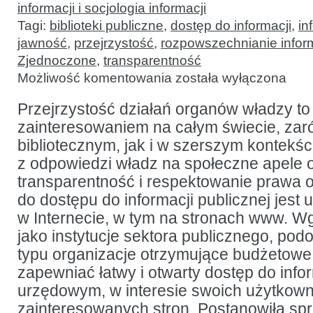
informacji i socjologia informacji
Tagi:
biblioteki publiczne
,
dostęp do informacji
,
in
jawność
,
przejrzystość
,
rozpowszechnianie inform
Zjednoczone
,
transparentność
Zarządzanie
Możliwość komentowania
została wyłączona
bibliotekami
publicznymi
a realizacja
Przejrzystość działań organów władzy to
polityki
zainteresowaniem na całym świecie, za
przejrzystości
na stronach
bibliotecznym, jak i w szerszym kontekśc
www
z odpowiedzi władz na społeczne apele 
transparentność i respektowanie prawa o
do dostępu do informacji publicznej jest u
w Internecie, w tym na stronach www. Wg a
jako instytucje sektora publicznego, pod
typu organizacje otrzymujące budżetowe
zapewniać łatwy i otwarty dostęp do info
urzędowym, w interesie swoich użytkown
zainteresowanych stron. Postanowiła sp