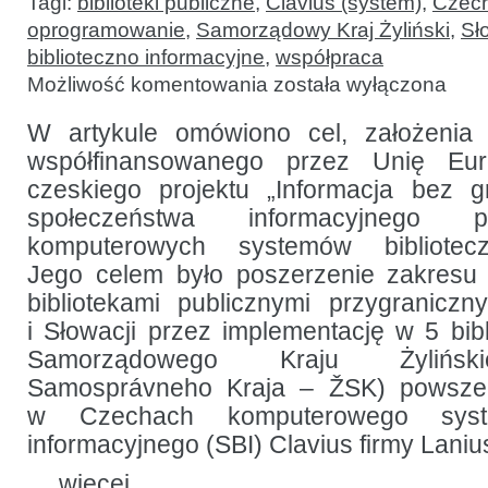
Tagi:
biblioteki publiczne
,
Clavius (system)
,
Czec
oprogramowanie
,
Samorządowy Kraj Żyliński
,
Sł
biblioteczno informacyjne
,
współpraca
Informacja
Możliwość komentowania
została wyłączona
bez
granic:
wspólny
W artykule omówiono cel, założenia i
projekt
współfinansowanego przez Unię Eur
czeskich
i słowackich
czeskiego projektu „Informacja bez 
bibliotek
społeczeństwa informacyjnego p
komputerowych systemów biblioteczn
Jego celem było poszerzenie zakresu
bibliotekami publicznymi przygranicz
i Słowacji przez implementację w 5 bibl
Samorządowego Kraju Żyliński
Samosprávneho Kraja – ŽSK) powsze
w Czechach komputerowego syste
informacyjnego (SBI) Clavius firmy Laniu
…
więcej