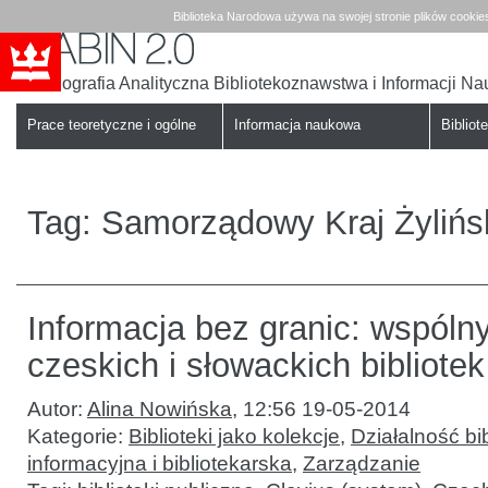
Biblioteka Narodowa używa na swojej stronie plików cookie
Bibliografia Analityczna Bibliotekoznawstwa i Informacji N
Babin
Biblioteka
Narodowa
Prace teoretyczne i ogólne
Informacja naukowa
Bibliote
Tag:
Samorządowy Kraj Żylińs
Informacja bez granic: wspólny
czeskich i słowackich bibliotek
Autor:
Alina Nowińska
,
12:56 19-05-2014
Kategorie:
Biblioteki jako kolekcje
,
Działalność bib
informacyjna i bibliotekarska
,
Zarządzanie