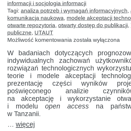
informacji i socjologia informacji
Tagi:
analiza potrzeb i wymagań informacyjnych
,
komunikacja naukowa
,
modele akceptacji technol
otwarte repozytoria
,
otwarty dostęp do publikacji
,
publiczne
,
UTAUT
Przydatność
Możliwość komentowania
została wyłączona
modelu
UTAUT
(ujednoliconej
W badaniach dotyczących prognozowa
teorii
indywidualnych zachowań użytkown
akceptacji
i wykorzystania
rozwiązań technologicznych wykorzyst
technologii)
w badaniach
teorie i modele akceptacji technolog
nad
prezentację części wyników proj
przyjęciem
open
poświęconego analizie czynnik
access
na akceptację i wykorzystanie otwa
i modelu
open access
na państwo
w Tanzanii.
…
więcej