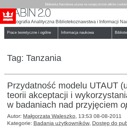
Biblioteka Narodowa używa na swojej stronie plików cookie
Bibliografia Analityczna Bibliotekoznawstwa i Informacji N
Babin
Biblioteka
Narodowa
Prace teoretyczne i ogólne
Informacja naukowa
Bibliote
Tag:
Tanzania
Przydatność modelu UTAUT (u
teorii akceptacji i wykorzystani
w badaniach nad przyjęciem
o
Autor:
Małgorzata Waleszko
,
13:53 08-08-2011
Kategorie:
Badania użytkowników
,
Dostęp do publ