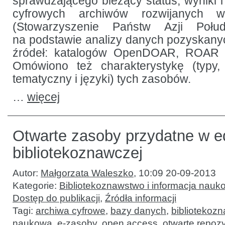
sprawdzającego bieżący status, wyniki i
cyfrowych archiwów rozwijanych
(Stowarzyszenie Państw Azji Połudn
na podstawie analizy danych pozyskany
źródeł: katalogów OpenDOAR, ROAR
Omówiono też charakterystykę (typy,
tematyczny i języki) tych zasobów.
…
więcej
Otwarte zasoby przydatne w e
bibliotekoznawczej
Autor:
Małgorzata Waleszko
,
10:09 20-09-2013
Kategorie:
Bibliotekoznawstwo i informacja nauk
Dostęp do publikacji
,
Źródła informacji
Tagi:
archiwa cyfrowe
,
bazy danych
,
bibliotekozn
naukowa
,
e-zasoby
,
open access
,
otwarte repozy