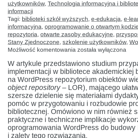
użytkowników
,
Technologia informacyjna i bibliot
informacji
Tagi:
biblioteki szkół wyższych
,
e-edukacja
,
e-lea
informacyjna
,
oprogramowanie o otwartym kodzi
repozytoria
,
otwarte zasoby edukacyjne
,
przyspo
Stany Zjednoczone
,
szkolenie użytkowników
,
Wo
Edukacja
Możliwość komentowania
została wyłączona
informacyjna
w bibliotece
akademickiej:
W artykule przedstawiono studium przyp
wykorzystanie
implementacji w bibliotece akademickiej
WordPress
jako
na WordPress repozytorium obiektów wi
platformy
dla
object repository
– LOR), mającego ułatw
repozytorium
szersze dzielenie się materiałami dydakt
obiektów
wiedzy
pomóc w przygotowaniu i rozbudowie pr
bibliotecznej. Omówiono w nim również 
praktyczne i techniczne implikacje wykor
oprogramowania WordPress do budowy
i zalety tego rozwiązania.