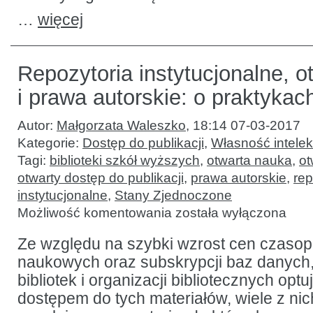
…
więcej
Repozytoria instytucjonalne, o
i prawa autorskie: o praktykach
Autor:
Małgorzata Waleszko
,
18:14 07-03-2017
Kategorie:
Dostęp do publikacji
,
Własność intelek
Tagi:
biblioteki szkół wyższych
,
otwarta nauka
,
ot
otwarty dostęp do publikacji
,
prawa autorskie
,
rep
instytucjonalne
,
Stany Zjednoczone
Repozytoria
Możliwość komentowania
została wyłączona
instytucjonalne,
otwarty
dostęp
Ze względu na szybki wzrost cen czasop
i prawa
naukowych oraz subskrypcji baz danych,
autorskie:
o praktykach
bibliotek i organizacji bibliotecznych opt
i implikacjach
dostępem do tych materiałów, wiele z nic