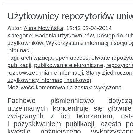
Użytkownicy repozytoriów uni
Autor:
Alina Nowińska
,
12:43 02-04-2014
Kategorie:
Badania użytkowników
,
Dostęp do publ
użytkowników
,
Wykorzystanie informacji i socjolo
informacji
Tagi:
archiwizacja
,
open access
,
otwarte repozyto
publikacji
,
publikowanie elektroniczne
,
repozytori
rozpowszechnianie informacji
,
Stany Zjednoczon
użytkownicy informacji naukowej
Użytkownicy
Możliwość komentowania
została wyłączona
repozytoriów
uniwersyteckich
Fachowe piśmiennictwo dotyczą
uczelnianych koncentruje się główni
związanych z ich tworzeniem, usta
i pozyskiwaniem publikacji, często p
kwestie późniejszego wykorzystan