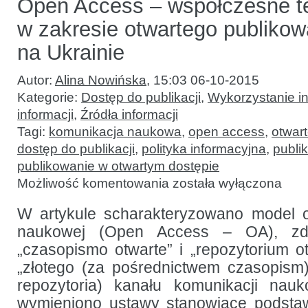
Open Access – współczesne t
w zakresie otwartego publikow
na Ukrainie
Autor:
Alina Nowińska
,
15:03 06-10-2015
Kategorie:
Dostęp do publikacji
,
Wykorzystanie inf
informacji
,
Źródła informacji
Tagi:
komunikacja naukowa
,
open access
,
otwart
dostęp do publikacji
,
polityka informacyjna
,
publi
publikowanie w otwartym dostępie
Open
Możliwość komentowania
została wyłączona
Access
–
współczesne
W artykule scharakteryzowano model o
tendencje
naukowej (Open Access – OA), zde
w zakresie
otwartego
„czasopismo otwarte” i „repozytorium ot
publikowania
na Ukrainie
„złotego (za pośrednictwem czasopism)
repozytoria) kanału komunikacji nauk
wymieniono ustawy stanowiące podstaw