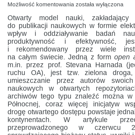
Dostępność
Możliwość komentowania
została wyłączona
i widoczność
otwartych
repozytoriów
Otwarty model nauki, zakładający
w krajach
do publikacji naukowych w formie elekt
ASEAN
wpływ i oddziaływanie badań na
produktywność i efektywność, je
i rekomendowany przez wiele inst
na całym świecie. Jedną z form
open 
m.in. przez prof. Stevana Harnada (j
ruchu OA), jest tzw. zielona droga,
umieszczanie przez autorów swoich
naukowych w otwartych repozytoriac
archiwów tego typu znaleźć można w
Północnej, coraz więcej inicjatyw ws
drogę otwartego dostępu powstaje jedna
kontynentach. W artykule przed
przeprowadzonego w czerwcu 2