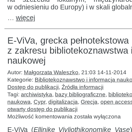
w odniesieniu do Europy) i w skali globaln
…
więcej
E-ViVa, grecka pełnotekstowa
z zakresu bibliotekoznawstwa i
naukowej
Autor:
Małgorzata Waleszko
,
21:03 14-11-2014
Kategorie:
Bibliotekoznawstwo i informacja nauk
Dostęp do publikacji
,
Źródła informacji
Tagi:
archiwistyka
,
bazy bibliograficzne
,
bibliotek
naukowa
,
Cypr
,
digitalizacja
,
Grecja
,
open acces
otwarty dostęp do publikacji
E-
Możliwość komentowania
została wyłączona
ViVa,
grecka
pełnotekstowa
E-ViVa
(
Ellinike Vivliothikonomike Vase