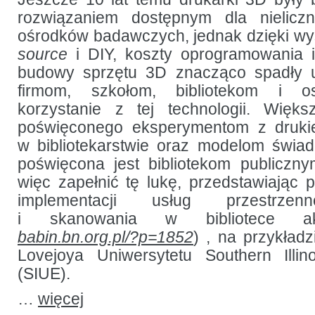
rozwiązaniem dostępnym dla nielicz
ośrodków badawczych, jednak dzięki w
source
i DIY, koszty oprogramowania i
budowy sprzętu 3D znacząco spadły 
firmom, szkołom, bibliotekom i 
korzystanie z tej technologii. Więks
poświęconego eksperymentom z druki
w bibliotekarstwie oraz modelom świad
poświęcona jest bibliotekom publiczny
więc zapełnić tę lukę, przedstawiając
implementacji usług przestrzen
i skanowania w bibliotece ak
babin.bn.org.pl/?p=1852
) , na przykładzi
Lovejoya Uniwersytetu Southern Illin
(SIUE).
…
więcej