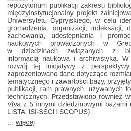
baza
repozytorium publikacji zakresu bibliologi
z zakresu
bibliotekoznawstwa
międzyinstytucjonalny projekt zainicjow
i informacji
naukowej
Uniwersytetu Cypryjskiego, w celu identyf
gromadzenia, organizacji, indeksacji, dig
zachowania, udostępniania i promo
naukowych prowadzonych w Gre
w dziedzinach związanych z bibl
informacją naukową i archiwistyką. W
rozwój tej inicjatywy z perspektywy
zaprezentowano dane dotyczące rozmiar
tematycznego i zawartości bazy, przyjęt
publikacji, ram prawnych, używanych f
technicznych. Przedstawiono również w
ViVa z 5 innymi dziedzinowymi bazami 
LISTA, ISI-SSCI i SCOPUS).
…
więcej