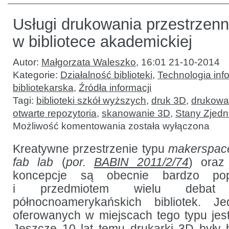
Usługi drukowania przestrzen
w bibliotece akademickiej
Autor:
Małgorzata Waleszko
,
16:01 21-10-2014
Kategorie:
Działalność biblioteki
,
Technologia inf
bibliotekarska
,
Źródła informacji
Tagi:
biblioteki szkół wyższych
,
druk 3D
,
drukowa
otwarte repozytoria
,
skanowanie 3D
,
Stany Zjed
Usługi
Możliwość komentowania
została wyłączona
drukowania
przestrzennego
w bibliotece
Kreatywne przestrzenie typu
makerspac
akademickiej
fab lab
(
por.
BABIN 2011/2/74
) oraz
koncepcje są obecnie bardzo po
i przedmiotem wielu debat
północnoamerykańskich bibliotek. J
oferowanych w miejscach tego typu jest
Jeszcze 10 lat temu drukarki 3D były