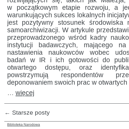
rozwijających się, takich jak Malezja,
przypadek
w początkowym etapie rozwoju, a j
Malezji
warunkujących sukces lokalnych inicjat
jest pozytywny stosunek środowiska
samoarchiwizacji. W artykule przedstaw
przeprowadzonego wśród kadry nauko
instytucji badawczych, mającego na
nastawienia naukowców wobec udos
badań w IR i ich gotowości do publ
otwartego dostępu, oraz identyfika
powstrzymują respondentów prz
deponowaniem swoich prac w otwartych 
…
więcej
←
Starsze posty
Biblioteka Narodowa