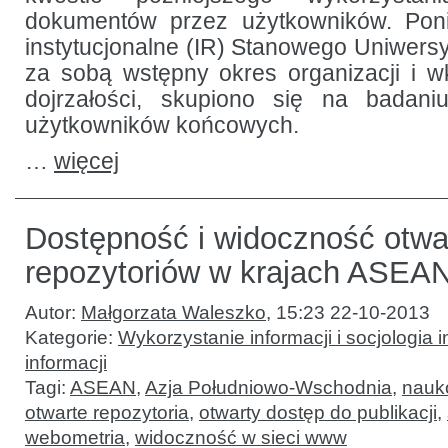
dokumentów przez użytkowników. Pon
instytucjonalne (IR) Stanowego Uniwers
za sobą wstępny okres organizacji i w
dojrzałości, skupiono się na badan
użytkowników końcowych.
…
więcej
Dostępność i widoczność otwa
repozytoriów w krajach ASEA
Autor:
Małgorzata Waleszko
,
15:23 22-10-2013
Kategorie:
Wykorzystanie informacji i socjologia i
informacji
Tagi:
ASEAN
,
Azja Południowo-Wschodnia
,
nauk
otwarte repozytoria
,
otwarty dostęp do publikacji
,
webometria
,
widoczność w sieci www