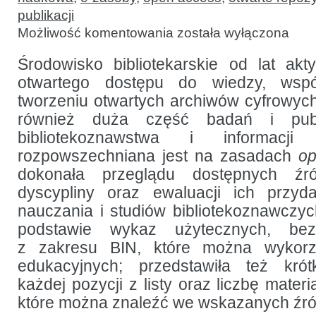
publikacji
Otwarte
Możliwość komentowania
została wyłączona
zasoby
przydatne
w edukacji
Środowisko bibliotekarskie od lat ak
bibliotekoznawczej
otwartego dostępu do wiedzy, wspó
tworzeniu otwartych archiwów cyfrowych.
również duża część badań i publ
bibliotekoznawstwa i informacj
rozpowszechniana jest na zasadach
op
dokonała przeglądu dostępnych źr
dyscypliny oraz ewaluacji ich przyd
nauczania i studiów bibliotekoznawczych
podstawie wykaz użytecznych, bez
z zakresu BIN, które można wykor
edukacyjnych; przedstawiła też krót
każdej pozycji z listy oraz liczbę mater
które można znaleźć we wskazanych źró