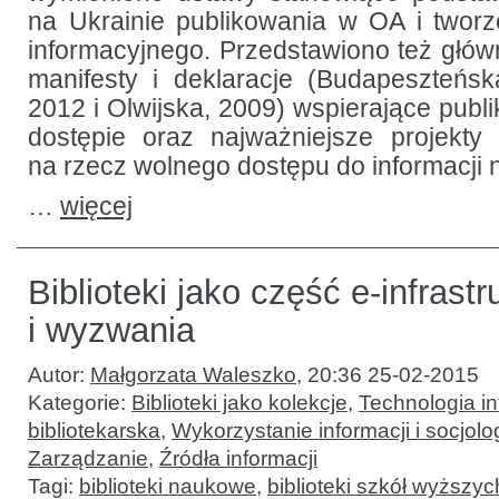
na Ukrainie publikowania w OA i twor
informacyjnego. Przedstawiono też gł
manifesty i deklaracje (Budapeszteńsk
2012 i Olwijska, 2009) wspierające publ
dostępie oraz najważniejsze projekty
na rzecz wolnego dostępu do informacji 
…
więcej
Biblioteki jako część e-infrast
i wyzwania
Autor:
Małgorzata Waleszko
,
20:36 25-02-2015
Kategorie:
Biblioteki jako kolekcje
,
Technologia in
bibliotekarska
,
Wykorzystanie informacji i socjolog
Zarządzanie
,
Źródła informacji
Tagi:
biblioteki naukowe
,
biblioteki szkół wyższyc