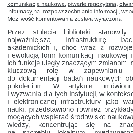
komunikacja naukowa
,
otwarte repozytoria
,
otwar
informacyjna
,
rozpowszechnianie informacji
,
wsp
Biblioteki
Możliwość komentowania
została wyłączona
jako
część
e-
Przez stulecia biblioteki stanowiły
infrastruktury:
najważniejszą infrastrukturę bad
szanse
i wyzwania
akademickich i, choć wraz z rozwoj
i ewolucją form komunikacji naukowej 
ich funkcje uległy znaczącym zmianom, 
kluczową rolę w zapewnianiu t
do dokumentacji badań naukowych ob
pokoleniom. W artykule omówion
i wyzwania dla tych instytucji, w kontek
i elektronicznej infrastruktury jako 
nauki, przedstawiono również przykład
mogących wspierać środowisko naukowe
wiedzy, koncentrując się na znac
na szczeblu lokalnym, międzynaro