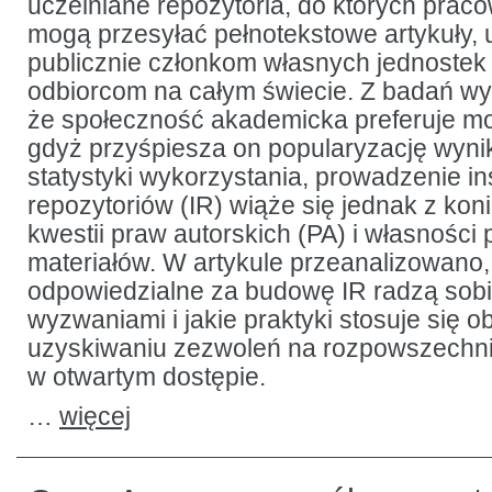
uczelniane repozytoria, do których prac
mogą przesyłać pełnotekstowe artykuły, 
publicznie członkom własnych jednoste
odbiorcom na całym świecie. Z badań wy
że społeczność akademicka preferuje m
gdyż przyśpiesza on popularyzację wyni
statystyki wykorzystania, prowadzenie in
repozytoriów (IR) wiąże się jednak z kon
kwestii praw autorskich (PA) i własności
materiałów. W artykule przeanalizowano, j
odpowiedzialne za budowę IR radzą sobi
wyzwaniami i jakie praktyki stosuje się o
uzyskiwaniu zezwoleń na rozpowszechnia
w otwartym dostępie.
…
więcej