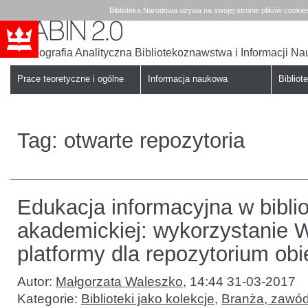
Biblioteka Narodowa używa na swojej stronie plików cookie
Bibliografia Analityczna Bibliotekoznawstwa i Informacji N
Babin
Biblioteka
Narodowa
Prace teoretyczne i ogólne
Informacja naukowa
Bibliote
Tag:
otwarte repozytoria
Edukacja informacyjna w bibli
akademickiej: wykorzystanie 
platformy dla repozytorium ob
Autor:
Małgorzata Waleszko
,
14:44 31-03-2017
Kategorie:
Biblioteki jako kolekcje
,
Branża, zawód