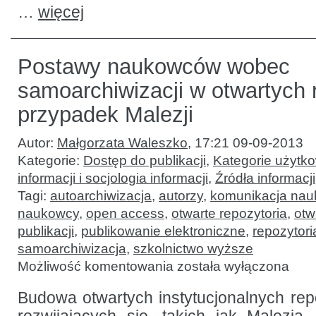
…
więcej
Postawy naukowców wobec
samoarchiwizacji w otwartych 
przypadek Malezji
Autor:
Małgorzata Waleszko
,
17:21 09-09-2013
Kategorie:
Dostęp do publikacji
,
Kategorie użytk
informacji i socjologia informacji
,
Źródła informacji
Tagi:
autoarchiwizacja
,
autorzy
,
komunikacja na
naukowcy
,
open access
,
otwarte repozytoria
,
otw
publikacji
,
publikowanie elektroniczne
,
repozytori
samoarchiwizacja
,
szkolnictwo wyższe
Postawy
Możliwość komentowania
została wyłączona
naukowców
wobec
samoarchiwizacji
Budowa otwartych instytucjonalnych rep
w otwartych
repozytoriach: