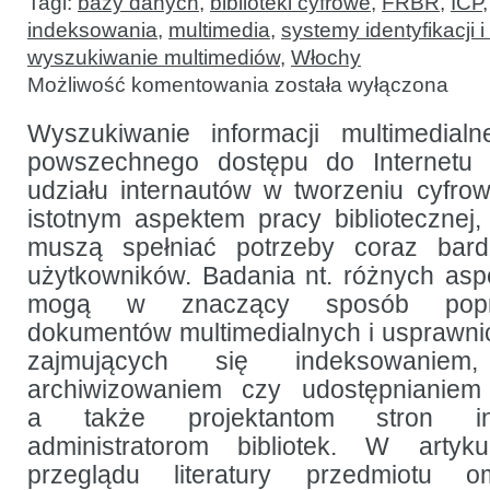
Tagi:
bazy danych
,
biblioteki cyfrowe
,
FRBR
,
ICP
indeksowania
,
multimedia
,
systemy identyfikacji
wyszukiwanie multimediów
,
Włochy
Aspekty
Możliwość komentowania
została wyłączona
wyszukiwania
informacji
multimedialnej:
Wyszukiwanie informacji multimedia
teoria
powszechnego dostępu do Internetu 
i praktyka
we
udziału internautów w tworzeniu cyfrowy
Włoszech
istotnym aspektem pracy bibliotecznej
muszą spełniać potrzeby coraz bard
użytkowników. Badania nt. różnych as
mogą w znaczący sposób popra
dokumentów multimedialnych i usprawnić
zajmujących się indeksowaniem,
archiwizowaniem czy udostępnianiem
a także projektantom stron in
administratorom bibliotek. W artyk
przeglądu literatury przedmiotu 