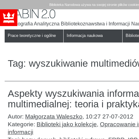
Biblioteka Narodowa używa na swojej stronie plików cookie
Bibliografia Analityczna Bibliotekoznawstwa i Informacji N
Babin
Biblioteka
Narodowa
Prace teoretyczne i ogólne
Informacja naukowa
Bibliote
Tag:
wyszukiwanie multimedi
Aspekty wyszukiwania informa
multimedialnej: teoria i prakt
Autor:
Małgorzata Waleszko
,
10:27 27-07-2012
Kategorie:
Biblioteki jako kolekcje
,
Opracowanie i
informacji