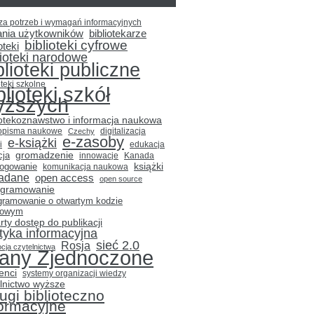
za potrzeb i wymagań informacyjnych
ania użytkowników
bibliotekarze
biblioteki cyfrowe
oteki
lioteki narodowe
blioteki publiczne
oteki szkolne
blioteki szkół
yższych
iotekoznawstwo i informacja naukowa
opisma naukowe
Czechy
digitalizacja
e-zasoby
e-książki
i
edukacja
gromadzenie
cja
innowacje
Kanada
książki
logowanie
komunikacja naukowa
adane
open access
open source
ogramowanie
gramowanie o otwartym kodzie
łowym
rty dostęp do publikacji
ityka informacyjna
sieć 2.0
Rosja
cja czytelnictwa
tany Zjednoczone
enci
systemy organizacji wiedzy
lnictwo wyższe
ugi biblioteczno
formacyjne