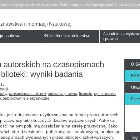
żywa na swojej stronie plików cookies. Brak zmiany ustawień przeglądarki oznacza zgodę n
koznawstwa i Informacji Naukowej
Zagadnienia wydawn
cja naukowa
Biblioteki i bibliotekarstwo
i prawne
h autorskich na czasopismach
O BA
lioteki: wyniki badania
BABI
016
Otwa
macji
dawcy
,
czasopisma naukowe
,
edukacja prawna
,
licencje
,
open access
,
e
,
publikowanie elektroniczne
Face
a
tek jest edukowanie użytkowników na temat praw autorskich,
pracownicy bibliotecznych działów wydawniczych. Autorka
ność na tym polu ma przełożenie na strefę praktyczną. Jako
ch sfer działalności: publikacyjnej i edukacyjnej, analizując
zasopismach wydawanych przez biblioteki szkół wyższych.
Tagi