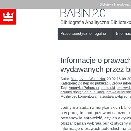
Biblioteka Narodowa u
Bibliografia Analityczna Bibliote
Babin
Biblioteka
Narodowa
Prace teoretyczne i ogólne
Informa
Informacje o prawac
wydawanych przez bib
Autor:
Małgorzata Waleszko
,
20:02 16-09-2
Kategorie:
Dostęp do publikacji
,
Źródła infor
Tagi:
Ameryka Północna
,
biblioteki jako wy
otwarty dostęp do publikacji
,
prawa autorski
Informacje
Możliwość komentowania
została wyłączon
o prawach
autorskich
Jednym z zadań amerykańskich biblio
na czasopismach
a w pracę tę zaangażowani są często 
wydawanych
postanowiła sprawdzić, czy ich aktyw
przez
biblioteki:
obszar badań wybrała punkt styczny dwó
wyniki
informacje o prawach autorskich na c