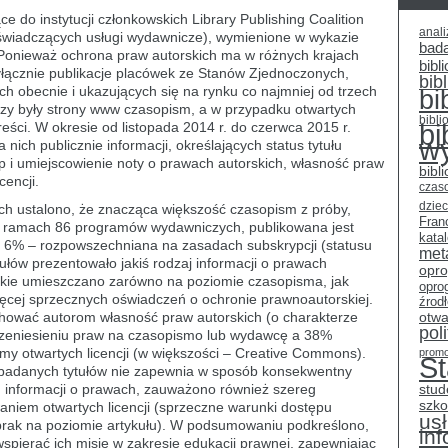
e do instytucji członkowskich Library Publishing Coalition
anali
j, świadczących usługi wydawnicze), wymienione w wykazie
bad
r. Ponieważ ochrona praw autorskich ma w różnych krajach
bibli
wyłącznie publikacje placówek ze Stanów Zjednoczonych,
bib
h obecnie i ukazujących się na rynku co najmniej od trzech
bi
izy były strony www czasopism, a w przypadku otwartych
bibli
reści. W okresie od listopada 2014 r. do czerwca 2015 r.
bi
w
ich publicznie informacji, określających status tytułu
p i umiejscowienie noty o prawach autorskich, własność praw
bibl
cencji.
czas
dziec
ch ustalono, że znacząca większość czasopism z próby,
Fran
 w ramach 86 programów wydawniczych, publikowana jest
kata
 6% – rozpowszechniana na zasadach subskrypcji (statusu
met
ułów prezentowało jakiś rodzaj informacji o prawach
opr
takie umieszczano zarówno na poziomie czasopisma, jak
opro
więcej sprzecznych oświadczeń o ochronie prawnoautorskiej.
źrod
ować autorom własność praw autorskich (o charakterze
otwa
pol
rzeniesieniu praw na czasopismo lub wydawcę a 38%
ormy otwartych licencji (w większości – Creative Commons).
promo
S
e badanych tytułów nie zapewnia w sposób konsekwentny
h informacji o prawach, zauważono również szereg
stud
szko
niem otwartych licencji (sprzeczne warunki dostępu
usł
h brak na poziomie artykułu). W podsumowaniu podkreślono,
in
spierać ich misję w zakresie edukacji prawnej, zapewniając