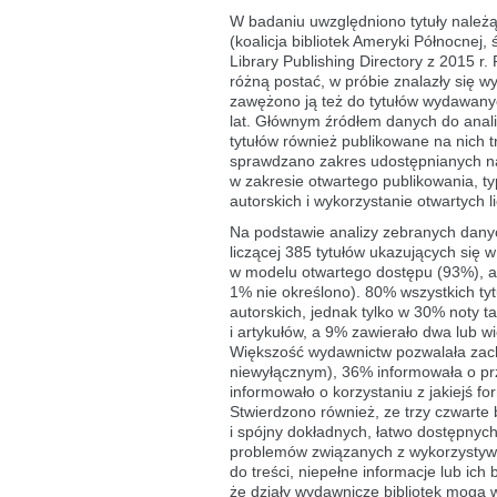
badania
W badaniu uwzględniono tytuły należąc
(koalicja bibliotek Ameryki Północne
Library Publishing Directory z 2015 
różną postać, w próbie znalazły się 
zawężono ją też do tytułów wydawanyc
lat. Głównym źródłem danych do anal
tytułów również publikowane na nich t
sprawdzano zakres udostępnianych na n
w zakresie otwartego publikowania, ty
autorskich i wykorzystanie otwartych li
Na podstawie analizy zebranych dany
liczącej 385 tytułów ukazujących się
w modelu otwartego dostępu (93%), a
1% nie określono). 80% wszystkich tyt
autorskich, jednak tylko w 30% noty 
i artykułów, a 9% zawierało dwa lub 
Większość wydawnictw pozwalała zach
niewyłącznym), 36% informowała o p
informowało o korzystaniu z jakiejś f
Stwierdzono również, ze trzy czwart
i spójny dokładnych, łatwo dostępnyc
problemów związanych z wykorzystywa
do treści, niepełne informacje lub ic
że działy wydawnicze bibliotek mogą w