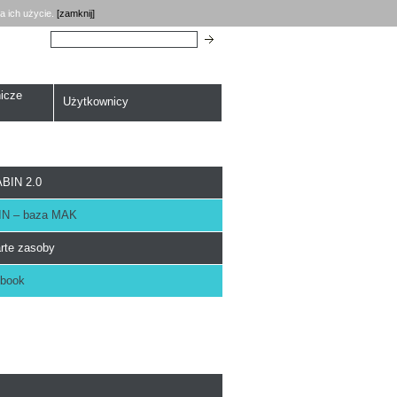
a ich użycie.
[zamknij]
Szukaj:
icze
Użytkownicy
BIN 2.0
N – baza MAK
rte zasoby
book