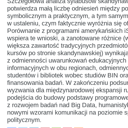
Szczegółowa analiza sylabusów skandynaw
potwierdza małą liczbę odniesień między 
symbolicznym a praktycznym, a tym samym 
w ustaleniu, czym faktycznie wyróżnia się o
Porównanie z programami amerykańskich i
wspiera te wnioski, a zanotowane różnice (
większa zawartość tradycyjnych przedmiotów
kursów po stronie skandynawskiej) wynikają
z odmienności uwarunkowań edukacyjnych 
informacyjnych w obu regionach, odmienny
studentów i bibliotek wobec studiów BIN o
finansowania badań. W zakończeniu pods
wyzwania dla międzynarodowej ekspansji r
podejścia do budowy podstawy programowej
z rozwojem badań nad Big Data, humanisty
nowymi wzorami komunikacji na poziomie s
politycznym.