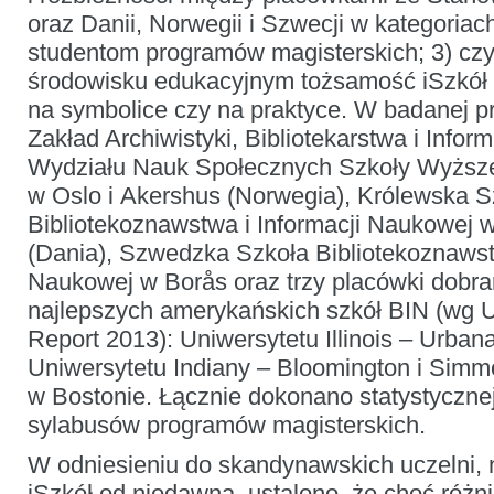
oraz Danii, Norwegii i Szwecji w kategoria
studentom programów magisterskich; 3) c
środowisku edukacyjnym tożsamość iSzkół 
na symbolice czy na praktyce. W badanej pr
Zakład Archiwistyki, Bibliotekarstwa i Infor
Wydziału Nauk Społecznych Szkoły Wyższ
w Oslo i Akershus (Norwegia), Królewska S
Bibliotekoznawstwa i Informacji Naukowej
(Dania), Szwedzka Szkoła Bibliotekoznawstw
Naukowej w Borås oraz trzy placówki dobra
najlepszych amerykańskich szkół BIN (wg
Report 2013): Uniwersytetu Illinois – Urba
Uniwersytetu Indiany – Bloomington i Simm
w Bostonie. Łącznie dokonano statystycznej
sylabusów programów magisterskich.
W odniesieniu do skandynawskich uczelni,
iSzkół od niedawna, ustalono, że choć różni