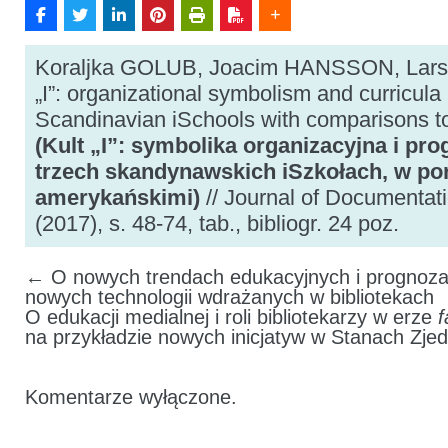
Koraljka GOLUB, Joacim HANSSON, Lars 
„I”: organizational symbolism and curricula 
Scandinavian iSchools with comparisons t
(Kult „I”: symbolika organizacyjna i p
trzech skandynawskich iSzkołach, w po
amerykańskimi)
// Journal of Documentati
(2017), s. 48-74, tab., bibliogr. 24 poz.
←
O nowych trendach edukacyjnych i prognoz
nowych technologii wdrażanych w bibliotekach
O edukacji medialnej i roli bibliotekarzy w erze
f
na przykładzie nowych inicjatyw w Stanach Zj
Komentarze wyłączone.