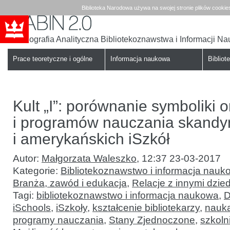
Biblioteka Narodowa używa na swojej stronie plików cookie
Bibliografia Analityczna Bibliotekoznawstwa i Informacji N
Babin
Biblioteka
Narodowa
Prace teoretyczne i ogólne
Informacja naukowa
Bibliote
Kult „I”: porównanie symboliki 
i programów nauczania skandy
i amerykańskich iSzkół
Autor:
Małgorzata Waleszko
,
12:37 23-03-2017
Kategorie:
Bibliotekoznawstwo i informacja nauk
Branża, zawód i edukacja
,
Relacje z innymi dzie
Tagi:
bibliotekoznawstwo i informacja naukowa
,
D
iSchools
,
iSzkoły
,
kształcenie bibliotekarzy
,
nauka
programy nauczania
,
Stany Zjednoczone
,
szkoln
Kult