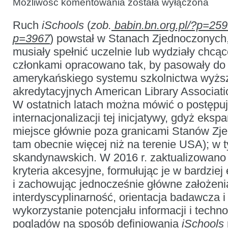
Możliwość komentowania
została wyłączona
„I”:
porównanie
Ruch
iSchools
(
zob.
babin.bn.org.pl/?p=25
symboliki
organizacyjnej
p=3967
) powstał w Stanach Zjednoczonych, a
i programów
nauczania
musiały spełnić uczelnie lub wydziały chcąc
skandynawskich
i amerykańskich
członkami opracowano tak, by pasowały 
iSzkół
amerykańskiego systemu szkolnictwa wyżs
akredytacyjnych American Library Associati
W ostatnich latach można mówić o postępuj
internacjonalizacji tej inicjatywy, gdyż eksp
miejsce głównie poza granicami Stanów Zje
tam obecnie więcej niż na terenie USA); w
skandynawskich. W 2016 r. zaktualizowano
kryteria akcesyjne, formułując je w bardzie
i zachowując jednocześnie główne założenia
interdyscyplinarność, orientacja badawcza
wykorzystanie potencjału informacji i technol
poglądów na sposób definiowania
iSchools