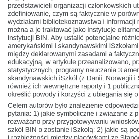
przedstawicieli organizacji członkowskich u
zdefiniowanie, czym są faktycznie w porówn
wydziałami bibliotekoznawstwa i informacji 
można a je traktować jako instytucje elitarn
instytucji BIN. Aby ustalić potencjalne różn
amerykańskimi i skandynawskimi iSzkołami
między deklarowanymi zasadami a faktyczną
edukacyjną, w artykule przeanalizowano, p
statystycznych, programy nauczania 3 amer
skandynawskich iSzkół (z Danii, Norwegii i
również ich wewnętrzne raporty i 1 publiczn
określić powody i korzyści z ubiegania się o 
Celem autorów było znalezienie odpowiedzi
pytania: 1) jakie symboliczne i związane z 
rozważano przy przygotowywaniu wnioskó
szkół BIN o zostanie iSzkołą; 2) jakie są p
i rozbieżności między placówkami ze Stan