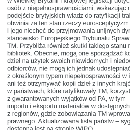
w Wielkiej Brytanii i krajowej legislacji doty
osób z niepełnosprawnościami, wskazując 
podejście brytyjskich władz do ratyfikacji tr
obwinia za ten stan rzeczy eurosceptycyzm
i jego niechęć do przyjmowania unijnych dy
stanowisko Europejskiego Trybunału Sprawi
TM. Przybliża również skutki takiego stanu r
bibliotek. Obecnie, mogą one sporządzać k
dzieł na użytek swoich niewidomych i nied
odbiorców, nie mogą ich jednak udostępni
z określonym typem niepełnosprawności w 
ani też otrzymywać kopii dzieł z innych krajó
w państwach, które ratyfikowały TM, korzyst
z gwarantowanych wyjątków od PA, w tym –
importu i eksportu materiałów w dostępnyc
z regionów, gdzie zobowiązania TM wprow
prawnego. Aktualizowana lista państw – sy
dostępna jest na stronie
WIPO
.