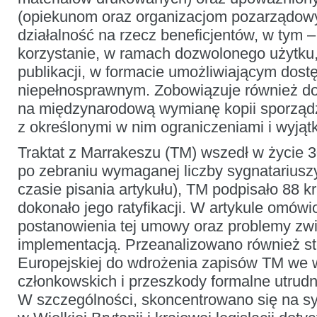
(opiekunom oraz organizacjom pozarządo
działalność na rzecz beneficjentów, w tym –
korzystanie, w ramach dozwolonego użytku,
publikacji, w formacie umożliwiającym dos
niepełnosprawnym. Zobowiązuje również d
na międzynarodową wymianę kopii sporząd
z określonymi w nim ograniczeniami i wyjąt
Traktat z Marrakeszu (TM) wszedł w życie 3
po zebraniu wymaganej liczby sygnatariuszy
czasie pisania artykułu), TM podpisało 88 kr
dokonało jego ratyfikacji. W artykule omów
postanowienia tej umowy oraz problemy zwi
implementacją. Przeanalizowano również st
Europejskiej do wdrożenia zapisów TM we w
członkowskich i przeszkody formalne utrudni
W szczególności, skoncentrowano się na sy