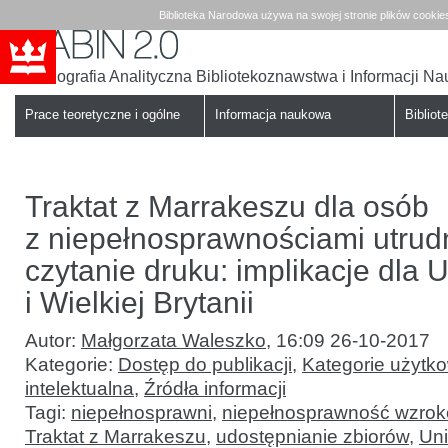
Biblioteka Narodowa używa na swojej stronie plików cookie
Bibliografia Analityczna Bibliotekoznawstwa i Informacji N
Babin
Biblioteka
Narodowa
Prace teoretyczne i ogólne
Informacja naukowa
Bibliote
Traktat z Marrakeszu dla osób
z niepełnosprawnościami utrud
czytanie druku: implikacje dla U
i Wielkiej Brytanii
Autor:
Małgorzata Waleszko
,
16:09 26-10-2017
Kategorie:
Dostęp do publikacji
,
Kategorie użytk
intelektualna
,
Źródła informacji
Tagi:
niepełnosprawni
,
niepełnosprawność wzro
Traktat z Marrakeszu
,
udostępnianie zbiorów
,
Uni