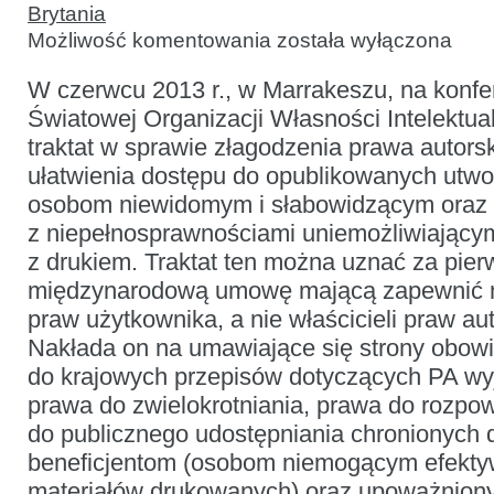
Brytania
Traktat
Możliwość komentowania
została wyłączona
z Marrakeszu
dla
W czerwcu 2013 r., w Marrakeszu, na konfe
osób
z niepełnosprawnościami
Światowej Organizacji Własności Intelektua
utrudniającymi
czytanie
traktat w sprawie złagodzenia prawa autors
druku:
implikacje
ułatwienia dostępu do opublikowanych utw
dla
osobom niewidomym i słabowidzącym oraz
Unii
Europejskiej
z niepełnosprawnościami uniemożliwiający
i Wielkiej
Brytanii
z drukiem. Traktat ten można uznać za pie
międzynarodową umowę mającą zapewnić m
praw użytkownika, a nie właścicieli praw aut
Nakłada on na umawiające się strony obo
do krajowych przepisów dotyczących PA wyj
prawa do zwielokrotniania, prawa do rozpo
do publicznego udostępniania chronionych d
beneficjentom (osobom niemogącym efekty
materiałów drukowanych) oraz upoważnio