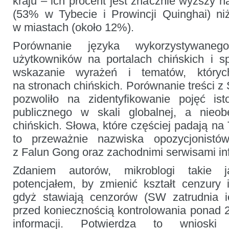
kraju – ich procent jest znacznie wyższy n
(53% w Tybecie i Prowincji Quinghai) ni
w miastach (około 12%).
Porównanie języka wykorzystywaneg
użytkowników na portalach chińskich i s
wskazanie wyrażeń i tematów, który
na stronach chińskich. Porównanie treści z
pozwoliło na zidentyfikowanie pojęć ist
publicznego w skali globalnej, a nieo
chińskich. Słowa, które częściej padają n
to przeważnie nazwiska opozycjonistó
z Falun Gong oraz zachodnimi serwisami in
Zdaniem autorów, mikroblogi takie
potencjałem, by zmienić kształt cenzury 
gdyż stawiają cenzorów (SW zatrudnia i
przed koniecznością kontrolowania ponad 
informacji. Potwierdza to wnioski