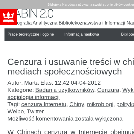
Biblioteka Narodowa używa na swojej stronie plików cookie
Bibliografia Analityczna Bibliotekoznawstwa i Informacji N
Babin
Biblioteka
Narodowa
Prace teoretyczne i ogólne
Informacja naukowa
Bibliote
Cenzura i usuwanie treści w ch
mediach społecznościowych
Autor:
Marta Elas
,
12:42 04-04-2012
Kategorie:
Badania użytkowników
,
Cenzura
,
Wyko
socjologia informacji
Tagi:
cenzura Internetu
,
Chiny
,
mikroblogi
,
polity
Weibo
,
Twitter
Cenzura
Możliwość komentowania
została wyłączona
i usuwanie
treści
W Chinach cenzura w Internecie obejmuje
w chińskich