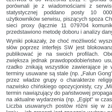
porównali je z wiadomościami z serwisu
statystycznej poddano posty 10 000
użytkowników serwisu, piszących spoza Chi
sieci proxy (łącznie 11 079704 komuni
przedstawiono metodę doboru i analizy dan
Wyniki pokazały, że choć możliwość wysz
słów poprzez interfejs SW jest blokowan
publikować je na swoich profilach. Ob
zwiększa jednak prawdopodobieństwo usu
rzadko znikają wszystkie zawierające je 
terminy usuwane są stale (np. „Falun Gong
przez władze grupy o charakterze religi
nazwisko chińskiego opozycjonisty, czy „M
termin nawiązujący do państwowej propagan
na aktualne wydarzenia (np. „Egipt” w czas
Liczba usuwanych postów różni się w za