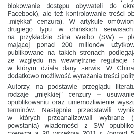
mediach
blokowanie dostępu obywateli do okre
społecznościowych
Facebook), ale też kontrolowanie treści o
„miękka” cenzura). W artykule omówion
drugiego typu w chińskich serwisach
na przykładzie Sina Weibo (SW) – pla
mającej ponad 200 milionów użytkow
publikowane na takich stronach podlegaj
ze względu na wewnętrzne regulacje o
w którym działa dany serwis. W China
dodatkowo możliwość wyrażania treści poli
Autorzy, na podstawie przeglądu literat
rodzaje „miękkiej” cenzury – usuwani
opublikowaniu oraz uniemożliwienie wysz
terminów. Następnie przedstawili wyn
w których przeanalizowali wybrane 
powstania) wiadomości z SW opublik
czerwca a 30 września 2011 r. (ponad 