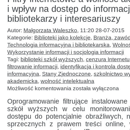
i wpływ na dostęp do informacji
bibliotekarzy i interesariuszy
Autor:
Małgorzata Waleszko
,
11:20 28-07-2015
Kategorie:
Biblioteki jako kolekcje
,
Branża, zawód
Technologia informacyjna i bibliotekarska
,
Wolnoś
Wykorzystanie informacji i socjologia informacji
Tagi:
biblioteki szkół wyższych
,
cenzura Internetu
filtrowanie informacji
,
identyfikacja i kontrola dos
informacyjna
,
Stany Zjednoczone
,
szkolnictwo w
akademicka
,
wolność intelektualna
Filtry
Możliwość komentowania
została wyłączona
internetowe
a wolność
akademicka
Oprogramowanie filtrujące instalowane 
i wpływ
szkół wyższych w celu monitorowani
na dostęp
do informacji:
dostępu do potencjalnie obraźliwych, 
opinie
bibliotekarzy
sprzecznych z prawem treści online,
i interesariuszy