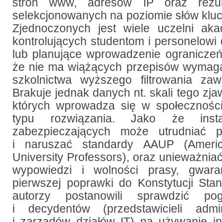
stron www, adresów IP oraz rezul
selekcjonowanych na poziomie słów kl
Zjednoczonych jest wiele uczelni aka
kontrolujących studentom i personelowi 
lub planujące wprowadzenie ogranicze
że nie ma wiążących przepisów wymagaj
szkolnictwa wyższego filtrowania zaw
Brakuje jednak danych nt. skali tego zj
których wprowadza się w społeczności
typu rozwiązania. Jako że insta
zabezpieczających może utrudniać 
i naruszać standardy AAUP (Americ
University Professors), oraz unieważni
wypowiedzi i wolności prasy, gwa
pierwszej poprawki do Konstytucji St
autorzy postanowili sprawdzić pogl
i decydentów (przedstawicieli admini
i zarządów działów IT) na używanie i