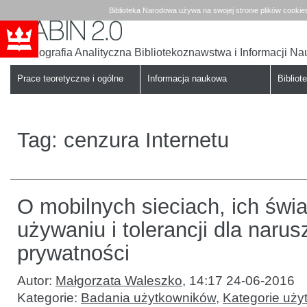
Biblioteka Narodowa używa na swojej stronie plików cookie
Bibliografia Analityczna Bibliotekoznawstwa i Informacji N
Babin
Biblioteka
Narodowa
Prace teoretyczne i ogólne
Informacja naukowa
Bibliote
Tag:
cenzura Internetu
O mobilnych sieciach, ich św
używaniu i tolerancji dla naru
prywatności
Autor:
Małgorzata Waleszko
,
14:17 24-06-2016
Kategorie:
Badania użytkowników
,
Kategorie uży