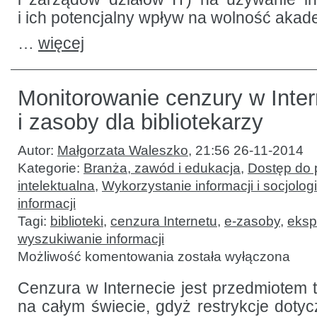
i ich potencjalny wpływ na wolność akad
…
więcej
Monitorowanie cenzury w Inte
i zasoby dla bibliotekarzy
Autor:
Małgorzata Waleszko
,
21:56 26-11-2014
Kategorie:
Branża, zawód i edukacja
,
Dostęp do p
intelektualna
,
Wykorzystanie informacji i socjologi
informacji
Tagi:
biblioteki
,
cenzura Internetu
,
e-zasoby
,
eksp
wyszukiwanie informacji
Monitorowanie
Możliwość komentowania
została wyłączona
cenzury
w Internecie:
metody
Cenzura w Internecie jest przedmiotem t
i zasoby
na całym świecie, gdyż restrykcje doty
dla
bibliotekarzy