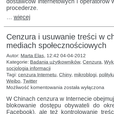
dostawców internetowych i operatorów
procederze.
…
więcej
Cenzura i usuwanie treści w c
mediach społecznościowych
Autor:
Marta Elas
,
12:42 04-04-2012
Kategorie:
Badania użytkowników
,
Cenzura
,
Wyko
socjologia informacji
Tagi:
cenzura Internetu
,
Chiny
,
mikroblogi
,
polity
Weibo
,
Twitter
Cenzura
Możliwość komentowania
została wyłączona
i usuwanie
treści
w chińskich
W Chinach cenzura w Internecie obejmuje
mediach
blokowanie dostępu obywateli do okre
społecznościowych
Facebook), ale też kontrolowanie treś