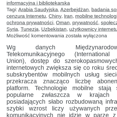
informacyjna i bibliotekarska
Tagi:
Arabia Saudyjska
,
Azerbejdżan
,
badania s
cenzura Internetu
,
Chiny
,
Iran
,
mobilne technolog
ochrona prywatności
,
Oman
,
prywatność
,
społec
Syria
,
Tunezja
,
Uzbekistan
,
użytkownicy internet
O
Możliwość komentowania
została wyłączona
mobilnych
sieciach,
ich
Wg danych Międzynarodo
świadomym
Telekomunikacyjnego (International
używaniu
i tolerancji
Union), dostęp do szerokopasmowych
dla
naruszeń
internetowych zwiększa się co roku śred
prywatności
subskrybentów mobilnych usług siec
przekracza znacząco liczbę abonen
platform. Technologie mobilne stają 
popularne zwłaszcza w krajach ro
posiadających słabo rozbudowaną infras
szybki wzrost liczy używanych prz
komunikacyjnych nie idzie w parze z 