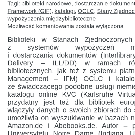
Tagi:
biblioteki narodowe
,
dostarczanie dokumen
Framework (GIF)
,
katalogi
,
OCLC
,
Stany Zjedno
wypożyczenia międzybiblioteczne
Międzynarodowe
Możliwość komentowania
została wyłączona
wypożyczenia
biblioteczne
z perspektywy
Biblioteki w Stanach Zjednoczonych
bibliotek
z systemów wypożyczeń między
w Stanach
Zjednoczonych
i dostarczania dokumentów (Interlibr
Delivery – ILL/DD) w ramach ró
bibliotecznych, jak też z systemu płat
Management – IFM) OCLC i katalo
ze świadczącego podobne usługi niemi
katalogu online KVC (Karlsruhe Virtu
przydatny jest też dla bibliotek euro
włączyły danych o swoich zbiorach do
umożliwia on wyszukiwanie w bazach n
Amazon.de i Abebooks.de. Autor – pr
Uniwersytetu Notre Dame (Indiana, 