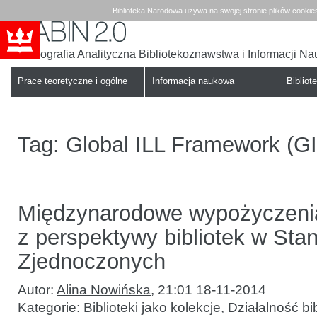
Biblioteka Narodowa używa na swojej stronie plików cookie
Bibliografia Analityczna Bibliotekoznawstwa i Informacji N
Babin
Biblioteka
Narodowa
Prace teoretyczne i ogólne
Informacja naukowa
Bibliote
Tag:
Global ILL Framework (GI
Międzynarodowe wypożyczenia
z perspektywy bibliotek w Sta
Zjednoczonych
Autor:
Alina Nowińska
,
21:01 18-11-2014
Kategorie:
Biblioteki jako kolekcje
,
Działalność bib