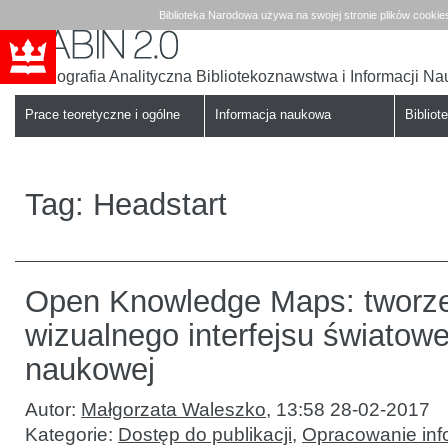
Biblioteka Narodowa używa na swojej stronie plików cookie
Bibliografia Analityczna Bibliotekoznawstwa i Informacji N
Babin
Biblioteka
Narodowa
Prace teoretyczne i ogólne
Informacja naukowa
Bibliote
Tag:
Headstart
Open Knowledge Maps: tworz
wizualnego interfejsu światow
naukowej
Autor:
Małgorzata Waleszko
,
13:58 28-02-2017
Kategorie:
Dostęp do publikacji
,
Opracowanie inf