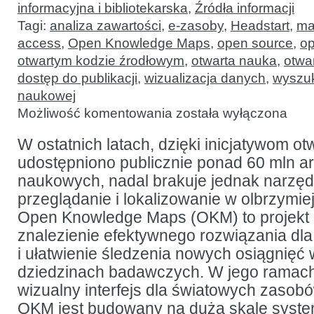
informacyjna i bibliotekarska
,
Źródła informacji
Tagi:
analiza zawartości
,
e-zasoby
,
Headstart
,
ma
access
,
Open Knowledge Maps
,
open source
,
o
otwartym kodzie źrodłowym
,
otwarta nauka
,
otwa
dostęp do publikacji
,
wizualizacja danych
,
wyszuk
naukowej
Open
Możliwość komentowania
została wyłączona
Knowledge
Maps:
tworzenie
W ostatnich latach, dzięki inicjatywom otw
wizualnego
udostępniono publicznie ponad 60 mln a
interfejsu
światowej
naukowych, nadal brakuje jednak narzędz
wiedzy
naukowej
przeglądanie i lokalizowanie w olbrzymiej
Open Knowledge Maps (OKM) to projekt 
znalezienie efektywnego rozwiązania dl
i ułatwienie śledzenia nowych osiągnięć
dziedzinach badawczych. W jego ramach
wizualny interfejs dla światowych zasob
OKM jest budowany na dużą skalę syste