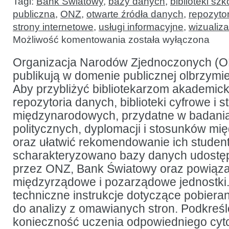
Tagi:
Bank Światowy
,
bazy danych
,
biblioteki sz
publiczna
,
ONZ
,
otwarte źródła danych
,
repozytor
strony internetowe
,
usługi informacyjne
,
wizualiz
Bezpłatne
Możliwość komentowania
została wyłączona
repozytoria
danych
Organizacji
Organizacja Narodów Zjednoczonych (ONZ
Narodów
publikują w domenie publicznej olbrzymie 
Zjednoczonych:
przewodnik
Aby przybliżyć bibliotekarzom akademic
repozytoria danych, biblioteki cyfrowe i 
międzynarodowych, przydatne w badania
politycznych, dyplomacji i stosunków m
oraz ułatwić rekomendowanie ich student
scharakteryzowano bazy danych udostęp
przez ONZ, Bank Światowy oraz powiąza
międzyrządowe i pozarządowe jednostki.
techniczne instrukcje dotyczące pobiera
do analizy z omawianych stron. Podkreśl
konieczność uczenia odpowiedniego cyt