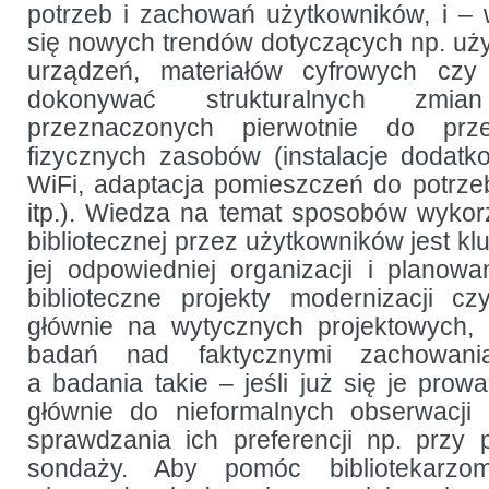
potrzeb i zachowań użytkowników, i –
do pomiaru
wykorzystania
się nowych trendów dotyczących np. u
przestrzeni
bibliotecznej
urządzeń, materiałów cyfrowych czy
dokonywać strukturalnych zmi
przeznaczonych pierwotnie do prz
fizycznych zasobów (instalacje dodat
WiFi, adaptacja pomieszczeń do potrzeb
itp.). Wiedza na temat sposobów wykorz
bibliotecznej przez użytkowników jest 
jej odpowiedniej organizacji i planowan
biblioteczne projekty modernizacji c
głównie na wytycznych projektowych,
badań nad faktycznymi zachowania
a badania takie – jeśli już się je prowa
głównie do nieformalnych obserwacji g
sprawdzania ich preferencji np. przy
sondaży. Aby pomóc bibliotekarz