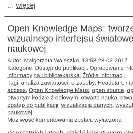
…
więcej
Open Knowledge Maps: tworz
wizualnego interfejsu światow
naukowej
Autor:
Małgorzata Waleszko
,
13:58 28-02-2017
Kategorie:
Dostęp do publikacji
,
Opracowanie inf
informacyjna i bibliotekarska
,
Źródła informacji
Tagi:
analiza zawartości
,
e-zasoby
,
Headstart
,
ma
access
,
Open Knowledge Maps
,
open source
,
o
otwartym kodzie źrodłowym
,
otwarta nauka
,
otwa
dostęp do publikacji
,
wizualizacja danych
,
wyszuk
naukowej
Open
Możliwość komentowania
została wyłączona
Knowledge
Maps:
tworzenie