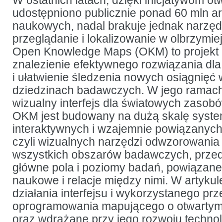
W ostatnich latach, dzięki inicjatywom otw
wizualnego
udostępniono publicznie ponad 60 mln a
interfejsu
światowej
naukowych, nadal brakuje jednak narzędz
wiedzy
naukowej
przeglądanie i lokalizowanie w olbrzymiej
Open Knowledge Maps (OKM) to projekt 
znalezienie efektywnego rozwiązania dl
i ułatwienie śledzenia nowych osiągnięć
dziedzinach badawczych. W jego ramach
wizualny interfejs dla światowych zasob
OKM jest budowany na dużą skalę syste
interaktywnych i wzajemnie powiązanych
czyli wizualnych narzędzi odwzorowania i
wszystkich obszarów badawczych, przed
główne pola i poziomy badań, powiązane
naukowe i relacje między nimi. W artyk
działania interfejsu i wykorzystanego pr
oprogramowania mapującego o otwartym
oraz wdrażane przy jego rozwoju technol