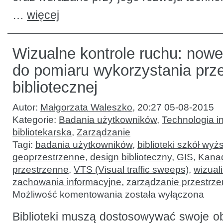
…
więcej
Wizualne kontrole ruchu: nowe
do pomiaru wykorzystania prze
bibliotecznej
Autor:
Małgorzata Waleszko
,
20:27 05-08-2015
Kategorie:
Badania użytkowników
,
Technologia i
bibliotekarska
,
Zarządzanie
Tagi:
badania użytkowników
,
biblioteki szkół wyż
geoprzestrzenne
,
design biblioteczny
,
GIS
,
Kana
przestrzenne
,
VTS (Visual traffic sweeps)
,
wizual
zachowania informacyjne
,
zarządzanie przestrze
Wizualne
Możliwość komentowania
została wyłączona
kontrole
ruchu:
nowe
Biblioteki muszą dostosowywać swoje ob
podejście