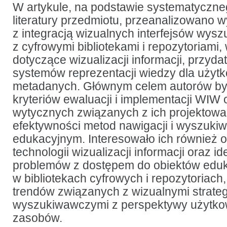
z wykorzystywaniem
W artykule, na podstawie systematyczne
wizualnych
literatury przedmiotu, przeanalizowano
interfejsów
wyszukiwawczych
z integracją wizualnych interfejsów wy
w bibliotekach
i repozytoriach
z cyfrowymi bibliotekami i repozytoriami
cyfrowych
dotyczące wizualizacji informacji, przyd
systemów reprezentacji wiedzy dla użytk
metadanych. Głównym celem autorów była
kryteriów ewaluacji i implementacji WIW
wytycznych związanych z ich projektow
efektywności metod nawigacji i wyszukiw
edukacyjnym. Interesowało ich również o
technologii wizualizacji informacji oraz id
problemów z dostępem do obiektów edu
w bibliotekach cyfrowych i repozytoriach
trendów związanych z wizualnymi strate
wyszukiwawczymi z perspektywy użytko
zasobów.