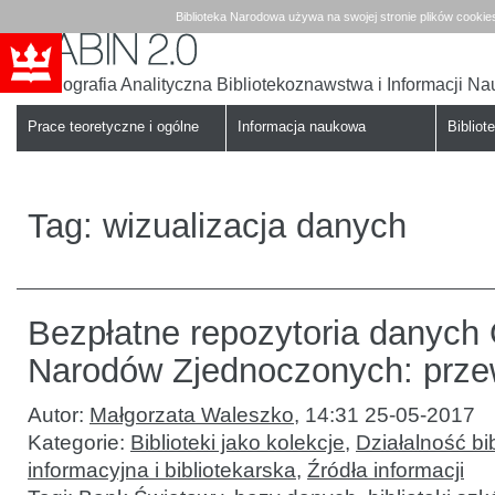
Biblioteka Narodowa używa na swojej stronie plików cookie
Bibliografia Analityczna Bibliotekoznawstwa i Informacji N
Babin
Biblioteka
Narodowa
Prace teoretyczne i ogólne
Informacja naukowa
Bibliote
Tag:
wizualizacja danych
Bezpłatne repozytoria danych 
Narodów Zjednoczonych: prze
Autor:
Małgorzata Waleszko
,
14:31 25-05-2017
Kategorie:
Biblioteki jako kolekcje
,
Działalność bib
informacyjna i bibliotekarska
,
Źródła informacji