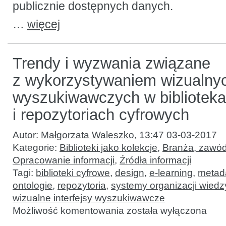
publicznie dostępnych danych.
…
więcej
Trendy i wyzwania związane
z wykorzystywaniem wizualnyc
wyszukiwawczych w bibliotek
i repozytoriach cyfrowych
Autor:
Małgorzata Waleszko
,
13:47 03-03-2017
Kategorie:
Biblioteki jako kolekcje
,
Branża, zawód
Opracowanie informacji
,
Źródła informacji
Tagi:
biblioteki cyfrowe
,
design
,
e-learning
,
metad
ontologie
,
repozytoria
,
systemy organizacji wiedz
wizualne interfejsy wyszukiwawcze
Trendy
Możliwość komentowania
została wyłączona
i wyzwania
związane