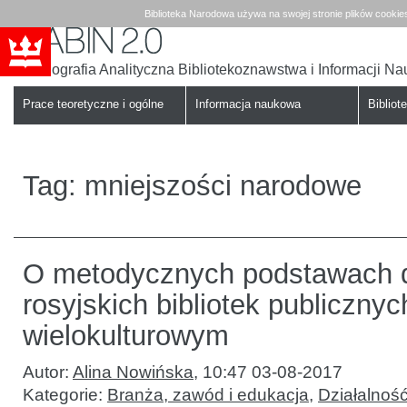
Biblioteka Narodowa używa na swojej stronie plików cookie
Bibliografia Analityczna Bibliotekoznawstwa i Informacji N
Babin
Biblioteka
Narodowa
Prace teoretyczne i ogólne
Informacja naukowa
Bibliote
Tag:
mniejszości narodowe
O metodycznych podstawach d
rosyjskich bibliotek publiczny
wielokulturowym
Autor:
Alina Nowińska
,
10:47 03-08-2017
Kategorie:
Branża, zawód i edukacja
,
Działalność