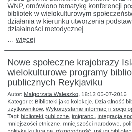
WNP, omówiono tematykę konferencji p
bibliotek w wielokulturowym społeczeńst
działania w kierunku utworzenia podst
działalności metodycznej.
…
więcej
Nowe społeczne krajobrazy Isl
wielokulturowe programy biblio
publicznych Reykjaviku
Autor:
Małgorzata Waleszko
,
18:12 05-07-2016
Kategorie:
Biblioteki jako kolekcje
,
Działalność bib
użytkowników
,
Wykorzystanie informacji i socjolo
Tagi:
biblioteki publiczne
,
imigranci
,
integracja sp
mniejszości etniczne
,
mniejszości narodowe
,
pol
polityka kulturalna
,
różnorodność
,
usługi bibliote