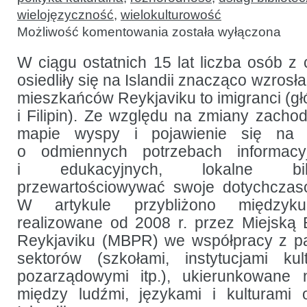
wielojęzyczność
,
wielokulturowość
Nowe
Możliwość komentowania
została wyłączona
społeczne
krajobrazy
Islandii:
W ciągu ostatnich 15 lat liczba osób z 
wielokulturowe
osiedliły się na Islandii znacząco wzrosł
programy
bibliotek
mieszkańców Reykjaviku to imigranci (głó
publicznych
Reykjaviku
i Filipin). Ze względu na zmiany zacho
mapie wyspy i pojawienie się na 
o odmiennych potrzebach informacyj
i edukacyjnych, lokalne bibl
przewartościowywać swoje dotychczaso
W artykule przybliżono międzyku
realizowane od 2008 r. przez Miejską B
Reykjaviku (MBPR) we współpracy z pa
sektorów (szkołami, instytucjami kul
pozarządowymi itp.), ukierunkowane 
między ludźmi, językami i kulturami 