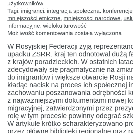
użytkowników
Tagi:
imigranci
,
integracja społeczna
,
konferencje
mniejszości etniczne
,
mniejszości narodowe
,
usł
informacyjne
,
wielokulturowość
O
Możliwość komentowania
została wyłączona
metodycznych
podstawach
działalności
W Rosyjskiej Federacji żyją reprezentan
rosyjskich
upadku ZSRR, kraj ten odnotował dużą fal
bibliotek
publicznych
z krajów poradzieckich. W ostatnich lata
w środowisku
wielokulturowym
zdecydowały się pragmatycznie na zmia
do imigrantów i większe otwarcie Rosji 
kładąc nacisk na proces ich społecznej in
zachowaniu poszanowania odrębności ku
z najważniejszymi dokumentami nowej kon
migracyjnej, zatwierdzonymi przez prezy
rolę w tym procesie powinny odegrać szkoł
W artykule krótko scharakteryzowano pr
przez główne biblioteki regionalne oraz