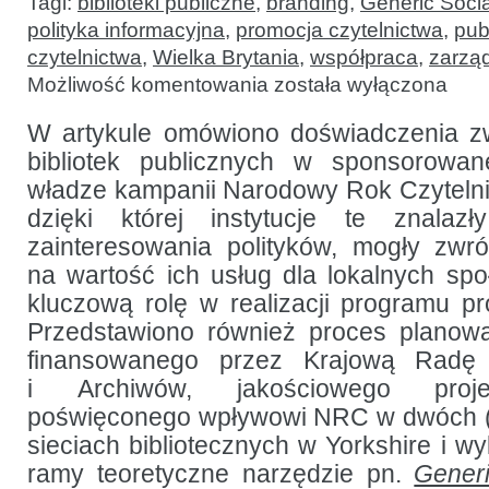
Tagi:
biblioteki publiczne
,
branding
,
Generic Soci
polityka informacyjna
,
promocja czytelnictwa
,
pub
czytelnictwa
,
Wielka Brytania
,
współpraca
,
zarząd
Biblioteki
Możliwość komentowania
została wyłączona
jako
kluczowi
partnerzy
W artykule omówiono doświadczenia z
narodowego
bibliotek publicznych w sponsorowane
programu
czytelnictwa
władze kampanii Narodowy Rok Czyteln
dzięki której instytucje te znala
zainteresowania polityków, mogły zw
na wartość ich usług dla lokalnych spo
kluczową rolę w realizacji programu pro
Przedstawiono również proces planowa
finansowanego przez Krajową Radę 
i Archiwów, jakościowego proj
poświęconego wpływowi NRC w dwóch (mie
sieciach bibliotecznych w Yorkshire i w
ramy teoretyczne narzędzie pn.
Gener