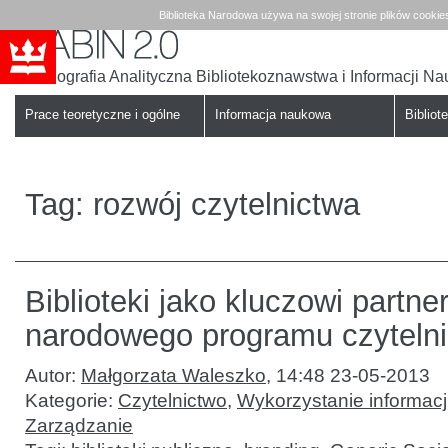
Biblioteka Narodowa używa na swojej stronie plików cookie
Bibliografia Analityczna Bibliotekoznawstwa i Informacji N
Babin
Biblioteka
Narodowa
Prace teoretyczne i ogólne
Informacja naukowa
Bibliote
Tag:
rozwój czytelnictwa
Biblioteki jako kluczowi partne
narodowego programu czyteln
Autor:
Małgorzata Waleszko
,
14:48 23-05-2013
Kategorie:
Czytelnictwo
,
Wykorzystanie informacji 
Zarządzanie