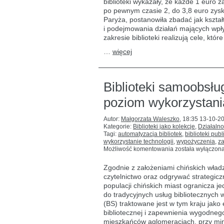
biblioteki wykazały, że każde 1 euro 
społeczność
po pewnym czasie 2, do 3,8 euro zys
:
badania
Paryża, postanowiła zbadać jak kształt
prowadzone
i podejmowania działań mających wpły
przez
zakresie biblioteki realizują cele, któ
władze
departamentu
…
więcej
Val-
d’Oise
Biblioteki samoobsłu
poziom wykorzystani
Autor:
Małgorzata Waleszko
,
18:35 13-10-2
Kategorie:
Biblioteki jako kolekcje
,
Działalno
Tagi:
automatyzacja bibliotek
,
biblioteki pub
wykorzystanie technologii
,
wypożyczenia
,
za
Biblioteki
Możliwość komentowania
została wyłączon
samoobsługowe
w chińskich
Zgodnie z założeniami chińskich władz
miastach:
czytelnictwo oraz odgrywać strategic
poziom
populacji chińskich miast ogranicza 
wykorzystania,
problemy
do tradycyjnych usług bibliotecznych
i wyzwania
(BS) traktowane jest w tym kraju jako
bibliotecznej i zapewnienia wygodneg
mieszkańców aglomeracjach, przy min