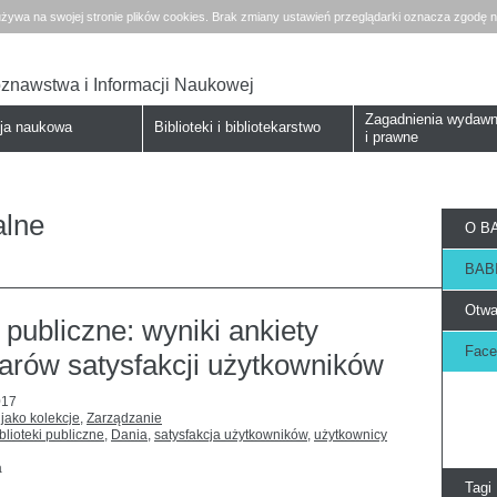
żywa na swojej stronie plików cookies. Brak zmiany ustawień przeglądarki oznacza zgodę n
koznawstwa i Informacji Naukowej
Zagadnienia wydawn
cja naukowa
Biblioteki i bibliotekarstwo
i prawne
alne
O BA
BABI
Otwa
 publiczne: wyniki ankiety
Face
arów satysfakcji użytkowników
017
 jako kolekcje
,
Zarządzanie
blioteki publiczne
,
Dania
,
satysfakcja użytkowników
,
użytkownicy
a
Tagi