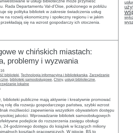
zainwestowane w usługi biblioteczne może przynieść
usłu
ku. Rada Departamentu Val-d’Oise, położonego w pobliżu
uży
ws
uje się polityka bibliotek w zakresie świadczenia usług
w na rozwój ekonomiczny i społeczny regionu i w jakim
wyko
wysz
re przekładają się na wzrost gospodarczy ich otoczenia.
gowe w chińskich miastach:
a, problemy i wyzwania
016
ść biblioteki
,
Technologia informacyjna i bibliotekarska
,
Zarządzanie
liczne
,
biblioteki samoobsługowe
,
Chiny
,
usługi biblioteczne
,
rządzanie lokalne
a
, biblioteki publiczne mają aktywnie i kreatywnie promować
zną rolę dla rozwoju gospodarczego państwa, szybki wzrost
jednak możliwości zapewnienia wszystkim obywatelom dostępu
 wysokiej jakości. Wprowadzanie bibliotek samoobsługowych
 efektywne podejście do rozszerzenia zasięgu obsługi
o, 24-godzinnego dostępu do książek w liczących miliony
imalnych kosztach pracowniczych. W istocie, BS to