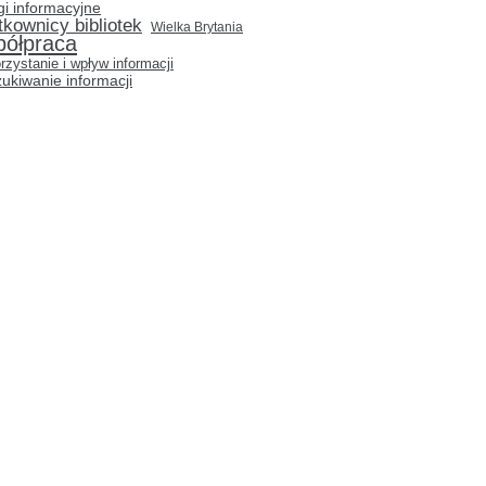
gi informacyjne
tkownicy bibliotek
Wielka Brytania
półpraca
rzystanie i wpływ informacji
ukiwanie informacji