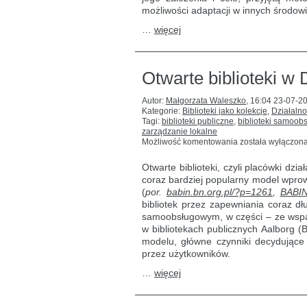
możliwości adaptacji w innych środow
…
więcej
Otwarte biblioteki w 
Autor:
Małgorzata Waleszko
,
16:04 23-07-2
Kategorie:
Biblioteki jako kolekcje
,
Działalno
Tagi:
biblioteki publiczne
,
biblioteki samoob
zarządzanie lokalne
Otwarte
Możliwość komentowania
została wyłączon
biblioteki
w Danii–
Otwarte biblioteki, czyli placówki dz
historia
coraz bardziej popularny model wpro
sukcesu
(
por.
babin.bn.org.pl/?p=1261
,
BABIN
bibliotek przez zapewniania coraz d
samoobsługowym, w części – ze wsparci
w bibliotekach publicznych Aalborg (
modelu, główne czynniki decydujące 
przez użytkowników.
…
więcej