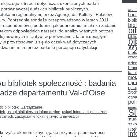
rniejszego z trzech dotychczas ukończonych badań
 porównawczej duńskich bibliotek publicznych,
anali
otekami regionalnymi, przez Agencję ds. Kultury i Pałaców,
bad
tury. Poprzednie sondaże przeprowadzono w latach 2011
bibli
bib
04 respondentów i, podobnie jak poprzednie, miała za zadanie
bi
otekom odpowiednich narzędzi do analizy własnych potrzeb
dejmowanych inicjatyw, w porównaniu z latami ubiegłymi
bibli
bi
ocy w przystosowaniu się do oczekiwań dotyczących
w
iałań, m.in. przez badanie percepcji i satysfakcji
bibl
czas
dziec
Fran
kata
met
 bibliotek społeczność : badania
opr
opro
adze departamentu Val-d’Oise
źrod
otwa
pol
ść biblioteki
,
Zarządzanie
promo
S
otek
,
usługi biblioteczno informacyjne
,
usługi informacji publicznej
,
tecznych
,
zarządzanie lokalne
,
zwrot z inwestycji
stud
a
szko
usł
korzyści ekonomicznych, jakie przynoszą społeczności
in