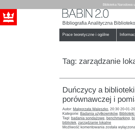
Biblioteka Narodowa u
Bibliografia Analityczna Bibliote
Babin
Biblioteka
Narodowa
Prace teoretyczne i ogólne
Informa
Tag:
zarządzanie lok
Duńczycy a biblioteki
porównawczej i pomi
Autor:
Małgorzata Waleszko
,
20:30 20-01-2
Kategorie:
Badania użytkowników
,
Biblioteki
Tagi:
badania sondażowe
,
benchmarking
,
bi
bibliotek
,
zarządzanie lokalne
Duńczycy
Możliwość komentowania
została wyłączon
a biblioteki