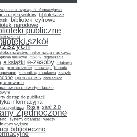
za potrzeb i wymagań informacyjnych
ania użytkowników
bibliotekarze
biblioteki cyfrowe
oteki
lioteki narodowe
blioteki publiczne
oteki szkolne
blioteki szkół
yższych
iotekoznawstwo i informacja naukowa
opisma naukowe
Czechy
digitalizacja
e-zasoby
e-książki
i
edukacja
gromadzenie
cja
innowacje
Kanada
książki
logowanie
komunikacja naukowa
adane
open access
open source
ogramowanie
gramowanie o otwartym kodzie
łowym
rty dostęp do publikacji
ityka informacyjna
sieć 2.0
Rosja
cja czytelnictwa
tany Zjednoczone
enci
systemy organizacji wiedzy
lnictwo wyższe
ugi biblioteczno
formacyjne