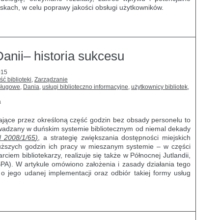
iskach, w celu poprawy jakości obsługi użytkowników.
Danii– historia sukcesu
015
ść biblioteki
,
Zarządzanie
sługowe
,
Dania
,
usługi biblioteczno informacyjne
,
użytkownicy bibliotek
,
a
iałające przez określoną część godzin bez obsady personelu to
wadzany w duńskim systemie bibliotecznym od niemal dekady
 2008/1/65
)
, a strategię zwiększania dostępności miejskich
łuższych godzin ich pracy w mieszanym systemie – w części
em bibliotekarzy, realizuje się także w Północnej Jutlandii,
BPA). W artykule omówiono założenia i zasady działania tego
o jego udanej implementacji oraz odbiór takiej formy usług