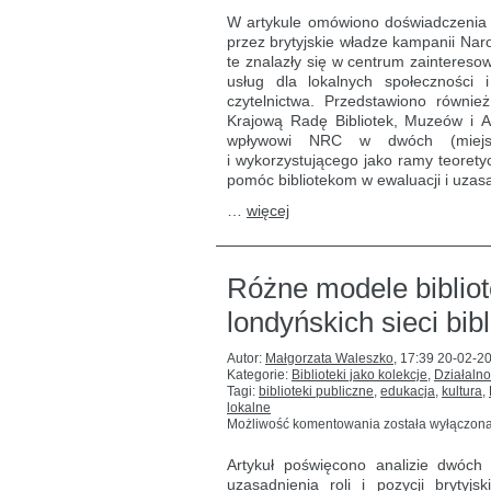
kluczowi
W artykule omówiono doświadczenia 
partnerzy
przez brytyjskie władze kampanii Naro
narodowego
te znalazły się w centrum zaintereso
programu
czytelnictwa
usług dla lokalnych społeczności 
czytelnictwa. Przedstawiono równie
Krajową Radę Bibliotek, Muzeów i 
wpływowi NRC w dwóch (miejskie
i wykorzystującego jako ramy teoret
pomóc bibliotekom w ewaluacji i uzasa
…
więcej
Różne modele bibliot
londyńskich sieci bib
Autor:
Małgorzata Waleszko
,
17:39 20-02-2
Kategorie:
Biblioteki jako kolekcje
,
Działalno
Tagi:
biblioteki publiczne
,
edukacja
,
kultura
,
lokalne
Różne
Możliwość komentowania
została wyłączon
modele
bibliotek
Artykuł poświęcono analizie dwóc
publicznych:
uzasadnienia roli i pozycji brytyj
przykład