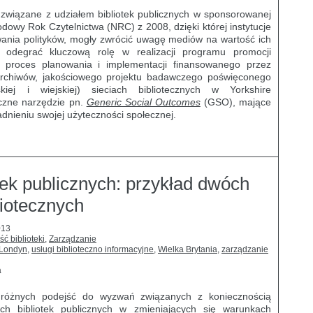
związane z udziałem bibliotek publicznych w sponsorowanej
dowy Rok Czytelnictwa (NRC) z 2008, dzięki której instytucje
wania polityków, mogły zwrócić uwagę mediów na wartość ich
i odegrać kluczową rolę w realizacji programu promocji
ż proces planowania i implementacji finansowanego przez
Archiwów, jakościowego projektu badawczego poświęconego
j i wiejskiej) sieciach bibliotecznych w Yorkshire
yczne narzędzie pn.
Generic Social Outcomes
(GSO), mające
dnieniu swojej użyteczności społecznej.
ek publicznych: przykład dwóch
liotecznych
013
ść biblioteki
,
Zarządzanie
Londyn
,
usługi biblioteczno informacyjne
,
Wielka Brytania
,
zarządzanie
a
h różnych podejść do wyzwań związanych z koniecznością
skich bibliotek publicznych w zmieniających się warunkach