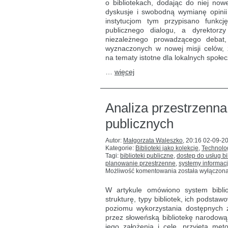
o bibliotekach, dodając do niej no
politycznych:
dyskusje i swobodną wymianę opinii
o nowelizacji
prawa
instytucjom tym przypisano funkc
bibliotecznego
publicznego dialogu, a dyrektorzy
w Norwegii
niezależnego prowadzącego deba
wyznaczonych w nowej misji celów,
na tematy istotne dla lokalnych społec
…
więcej
Analiza przestrzenna 
publicznych
Autor:
Małgorzata Waleszko
,
20:16 02-09-2
Kategorie:
Biblioteki jako kolekcje
,
Technolog
Tagi:
biblioteki publiczne
,
dostęp do usług bi
planowanie przestrzenne
,
systemy informacj
Analiza
Możliwość komentowania
została wyłączon
przestrzenna
sieci
W artykule omówiono system bibli
słoweńskich
strukturę, typy bibliotek, ich podstaw
bibliotek
poziomu wykorzystania dostępnych 
publicznych
przez słoweńską bibliotekę narodową p
jego założenia i cele, przyjętą met