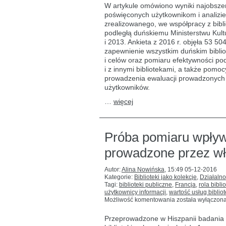
publiczne:
W artykule omówiono wyniki najobsze
wyniki
poświęconych użytkownikom i analizie
ankiety
zrealizowanego, we współpracy z bibli
porównawczej
i pomiarów
podległą duńskiemu Ministerstwu Kul
satysfakcji
i 2013. Ankieta z 2016 r. objęła 53 5
użytkowników
zapewnienie wszystkim duńskim bibli
i celów oraz pomiaru efektywności po
i z innymi bibliotekami, a także pom
prowadzenia ewaluacji prowadzonych dz
użytkowników.
…
więcej
Próba pomiaru wpływu
prowadzone przez wł
Autor:
Alina Nowińska
,
15:49 05-12-2016
Kategorie:
Biblioteki jako kolekcje
,
Działalno
Tagi:
biblioteki publiczne
,
Francja
,
rola bibli
użytkownicy informacji
,
wartość usług biblio
Próba
Możliwość komentowania
została wyłączon
pomiaru
wpływu
Przeprowadzone w Hiszpanii badania 
bibliotek