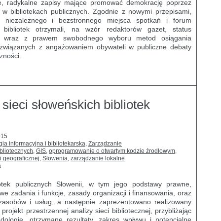
we, radykalne zapisy mające promować demokrację poprzez
 w bibliotekach publicznych. Zgodnie z nowymi przepisami,
ję niezależnego i bezstronnego miejsca spotkań i forum
 bibliotek otrzymali, na wzór redaktorów gazet, status
t, wraz z prawem swobodnego wyboru metod osiągania
 związanych z angażowaniem obywateli w publiczne debaty
zności.
sieci słoweńskich bibliotek
015
ia informacyjna i bibliotekarska
,
Zarządzanie
bliotecznych
,
GIS
,
oprogramowanie o otwartym kodzie źrodłowym
,
i geograficznej
,
Słowenia
,
zarządzanie lokalne
a
otek publicznych Słowenii, w tym jego podstawy prawne,
owe zadania i funkcje, zasady organizacji i finansowania, oraz
zasobów i usług, a następnie zaprezentowano realizowany
rojekt przestrzennej analizy sieci bibliotecznej, przybliżając
odologię, otrzymane rezultaty, zakres wpływu i potencjalne