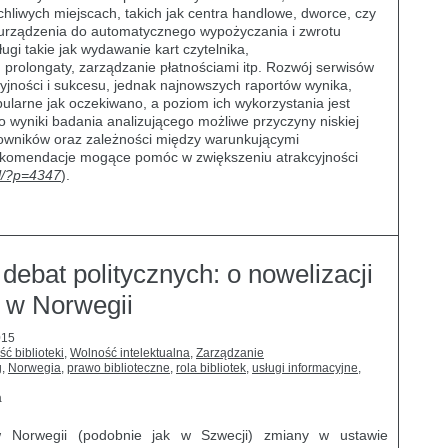
chliwych miejscach, takich jak centra handlowe, dworce, czy
urządzenia do automatycznego wypożyczania i zwrotu
ugi takie jak wydawanie kart czytelnika,
 prolongaty, zarządzanie płatnościami itp. Rozwój serwisów
yjności i sukcesu, jednak najnowszych raportów wynika,
pularne jak oczekiwano, a poziom ich wykorzystania jest
 wyniki badania analizującego możliwe przyczyny niskiej
kowników oraz zależności między warunkującymi
rekomendacje mogące pomóc w zwiększeniu atrakcyjności
pl/?p=4347
).
 debat politycznych: o nowelizacji
o w Norwegii
015
ść biblioteki
,
Wolność intelektualna
,
Zarządzanie
g
,
Norwegia
,
prawo biblioteczne
,
rola bibliotek
,
usługi informacyjne
,
a
Norwegii (podobnie jak w Szwecji) zmiany w ustawie