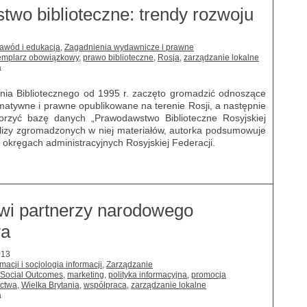
wo biblioteczne: trendy rozwoju
zawód i edukacja
,
Zagadnienia wydawnicze i prawne
emplarz obowiązkowy
,
prawo biblioteczne
,
Rosja
,
zarządzanie lokalne
a
enia Bibliotecznego od 1995 r. zaczęto gromadzić odnoszące
matywne i prawne opublikowane na terenie Rosji, a następnie
orzyć bazę danych „Prawodawstwo Biblioteczne Rosyjskiej
lizy zgromadzonych w niej materiałów, autorka podsumowuje
 w okręgach administracyjnych Rosyjskiej Federacji.
zowi partnerzy narodowego
wa
013
acji i socjologia informacji
,
Zarządzanie
 Social Outcomes
,
marketing
,
polityka informacyjna
,
promocja
ictwa
,
Wielka Brytania
,
współpraca
,
zarządzanie lokalne
a