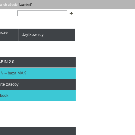
a ich użycie.
[zamknij]
Szukaj:
icze
Użytkownicy
BIN 2.0
N – baza MAK
rte zasoby
book