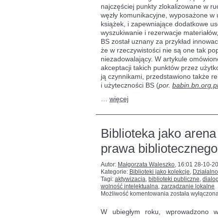
najczęściej punkty zlokalizowane w ru
węzły komunikacyjne, wyposażone w 
książek, i zapewniające dodatkowe usł
wyszukiwanie i rezerwacje materiałów,
BS został uznany za przykład innowac
że w rzeczywistości nie są one tak po
niezadowalający. W artykule omówiono
akceptacji takich punktów przez użyt
ją czynnikami, przedstawiono także 
i użyteczności BS (
por.
babin.bn.org.
…
więcej
Biblioteka jako arena
prawa biblioteczneg
Autor:
Małgorzata Waleszko
,
16:01 28-10-2
Kategorie:
Biblioteki jako kolekcje
,
Działalno
Tagi:
aktywizacja
,
biblioteki publiczne
,
dialo
wolność intelektualna
,
zarządzanie lokalne
Biblioteka
Możliwość komentowania
została wyłączon
jako
arena
W ubiegłym roku, wprowadzono w 
debat