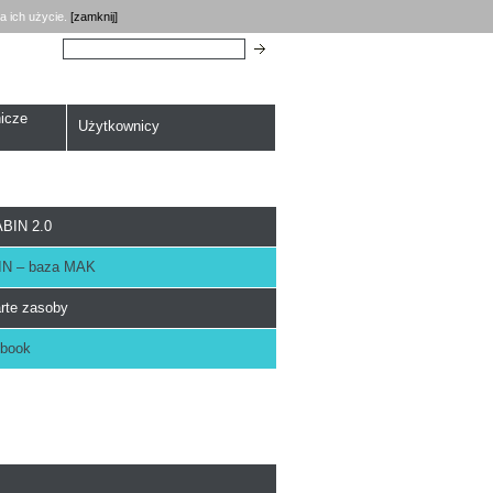
a ich użycie.
[zamknij]
Szukaj:
icze
Użytkownicy
BIN 2.0
N – baza MAK
rte zasoby
book