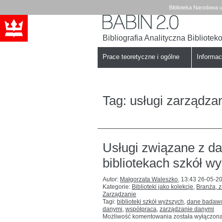
Biblioteka Narodowa u
Bibliografia Analityczna Bibliote
Babin
Biblioteka
Narodowa
Prace teoretyczne i ogólne
Informa
Tag:
usługi zarządza
Usługi związane z d
bibliotekach szkół w
Autor:
Małgorzata Waleszko
,
13:43 26-05-2
Kategorie:
Biblioteki jako kolekcje
,
Branża, 
Zarządzanie
Tagi:
biblioteki szkół wyższych
,
dane badaw
danymi
,
współpraca
,
zarządzanie danymi
Usługi
Możliwość komentowania
została wyłączon