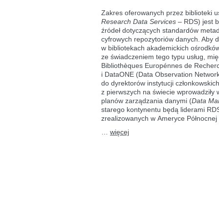
związane
z danymi
Zakres oferowanych przez biblioteki
badawczymi
Research Data Services
– RDS) jest 
w europejskich
źródeł dotyczących standardów metad
bibliotekach
szkół
cyfrowych repozytoriów danych. Aby d
wyższych:
w bibliotekach akademickich ośrodków
wyniki
ze świadczeniem tego typu usług, mi
sondażu
Bibliothèques Europénnes de Recherc
i DataONE (Data Observation Network 
do dyrektorów instytucji członkowski
z pierwszych na świecie wprowadziły
planów zarządzania danymi (
Data Ma
starego kontynentu będą liderami RD
zrealizowanych w Ameryce Północnej 
…
więcej