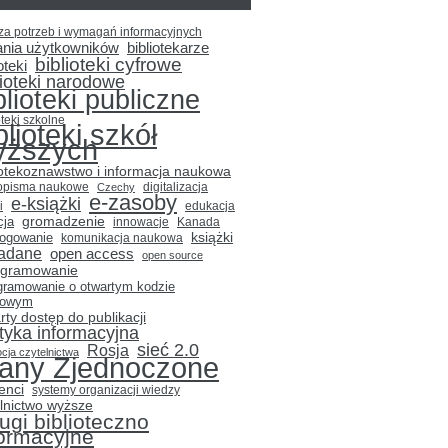
za potrzeb i wymagań informacyjnych
ania użytkowników
bibliotekarze
biblioteki cyfrowe
oteki
lioteki narodowe
blioteki publiczne
oteki szkolne
blioteki szkół
yższych
iotekoznawstwo i informacja naukowa
opisma naukowe
Czechy
digitalizacja
e-zasoby
e-książki
i
edukacja
gromadzenie
cja
innowacje
Kanada
książki
logowanie
komunikacja naukowa
adane
open access
open source
ogramowanie
gramowanie o otwartym kodzie
łowym
rty dostęp do publikacji
ityka informacyjna
sieć 2.0
Rosja
cja czytelnictwa
tany Zjednoczone
enci
systemy organizacji wiedzy
lnictwo wyższe
ugi biblioteczno
formacyjne