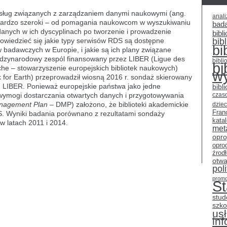
 usług związanych z zarządzaniem danymi naukowymi (ang.
anali
bardzo szeroki – od pomagania naukowcom w wyszukiwaniu
bad
anych w ich dyscyplinach po tworzenie i prowadzenie
bibli
owiedzieć się jakie typy serwisów RDS są dostępne
bib
bi
 badawczych w Europie, i jakie są ich plany związane
ędzynarodowy zespól finansowany przez LIBER (Ligue des
bibli
bi
he – stowarzyszenie europejskich bibliotek naukowych)
w
for Earth) przeprowadził wiosną 2016 r. sondaż skierowany
ch LIBER. Ponieważ europejskie państwa jako jedne
bibl
 wymogi dostarczania otwartych danych i przygotowywania
czas
nagement Plan
– DMP) założono, że biblioteki akademickie
dziec
Fran
S. Wyniki badania porównano z rezultatami sondaży
kata
w latach 2011 i 2014.
met
opr
opro
źrod
otwa
pol
promo
S
stud
szko
usł
in