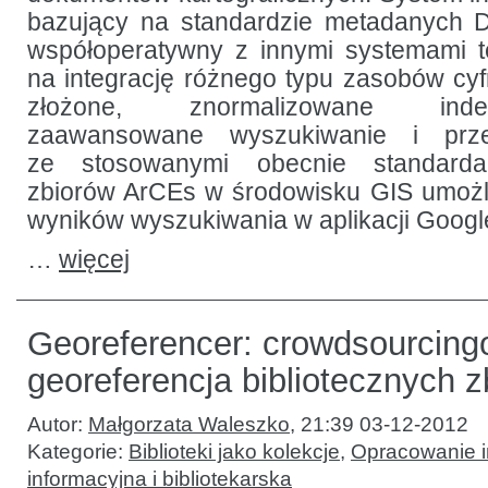
bazujący na standardzie metadanych 
współoperatywny z innymi systemami t
na integrację różnego typu zasobów cy
złożone, znormalizowane ind
zaawansowane wyszukiwanie i prze
ze stosowanymi obecnie standardam
zbiorów ArCEs w środowisku GIS umożli
wyników wyszukiwania w aplikacji Googl
…
więcej
Georeferencer: crowdsourcin
georeferencja bibliotecznych 
Autor:
Małgorzata Waleszko
,
21:39 03-12-2012
Kategorie:
Biblioteki jako kolekcje
,
Opracowanie i
informacyjna i bibliotekarska