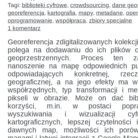
Tagi:
biblioteki cyfrowe
,
crowdsourcing
,
dane geo
georeferencja
,
kartografia
,
mapy
,
metadane
,
ope
oprogramowanie
,
współpraca
,
zbiory specjalne
1 komentarz
Georeferencja zdigitalizowanych kolekcj
polega na dodawaniu do ich plików 
geoprzestrzennych. Proces ten z
nanoszenie na mapę odpowiednich pu
odpowiadających konkretnej, rzeczy
geograficznej, a na jego efekty ma 
współrzędnych, typ transformacji i m
pikseli w obrazie. Może on dać bib
korzyści, m.in. w postaci popr
wyszukiwania i wizualizacji cy
kartograficznych, lepszej czytelności 
dawnych map, możliwości ich poró