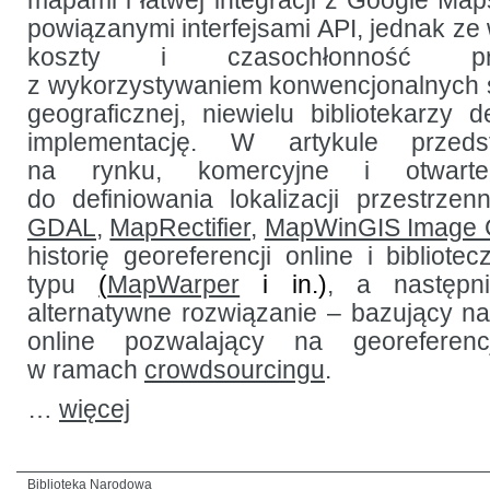
mapami i łatwej integracji z Google Map
powiązanymi interfejsami API, jednak ze
koszty i czasochłonność pr
z wykorzystywaniem konwencjonalnych 
geograficznej, niewielu bibliotekarzy 
implementację. W artykule przeds
na rynku, komercyjne i otwarte
do definiowania lokalizacji przestrzenn
GDAL
,
MapRectifier,
MapWinGIS Image 
historię georeferencji online i bibliotec
typu
(
MapWarper
i in.)
, a następn
alternatywne rozwiązanie – bazujący na
online pozwalający na georefere
w ramach
crowdsourcingu
.
…
więcej
Biblioteka Narodowa