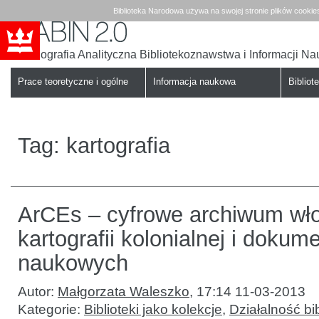
Biblioteka Narodowa używa na swojej stronie plików cookie
Bibliografia Analityczna Bibliotekoznawstwa i Informacji N
Babin
Biblioteka
Narodowa
Prace teoretyczne i ogólne
Informacja naukowa
Bibliote
Tag:
kartografia
ArCEs – cyfrowe archiwum wło
kartografii kolonialnej i dokum
naukowych
Autor:
Małgorzata Waleszko
,
17:14 11-03-2013
Kategorie:
Biblioteki jako kolekcje
,
Działalność bib