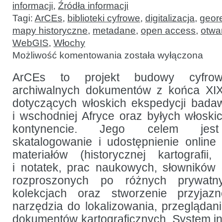
informacji
,
Źródła informacji
Tagi:
ArCEs
,
biblioteki cyfrowe
,
digitalizacja
,
geor
mapy historyczne
,
metadane
,
open access
,
otwa
WebGIS
,
Włochy
ArCEs
Możliwość komentowania
została wyłączona
–
cyfrowe
archiwum
ArCEs to projekt budowy cyfrow
włoskiej
archiwalnych dokumentów z końca XIX
kartografii
kolonialnej
dotyczących włoskich ekspedycji bada
i dokumentacji
wypraw
i wschodniej Afryce oraz byłych włoski
naukowych
kontynencie. Jego celem jest 
skatalogowanie i udostępnienie online
materiałów (historycznej kartografii, 
i notatek, prac naukowych, słowników g
rozproszonych po różnych prywatn
kolekcjach oraz stworzenie przyjaz
narzędzia do lokalizowania, przeglądani
dokumentów kartograficznych. System i