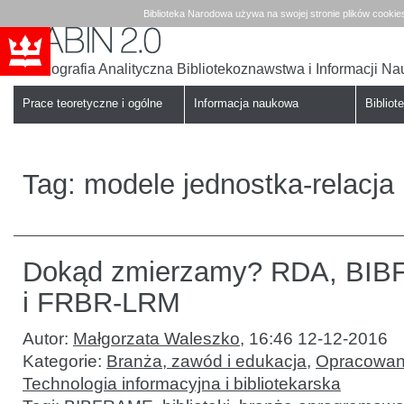
Biblioteka Narodowa używa na swojej stronie plików cookie
Bibliografia Analityczna Bibliotekoznawstwa i Informacji N
Babin
Biblioteka
Narodowa
Prace teoretyczne i ogólne
Informacja naukowa
Bibliote
Tag:
modele jednostka-relacja
Dokąd zmierzamy? RDA, BI
i FRBR-LRM
Autor:
Małgorzata Waleszko
,
16:46 12-12-2016
Kategorie:
Branża, zawód i edukacja
,
Opracowani
Technologia informacyjna i bibliotekarska