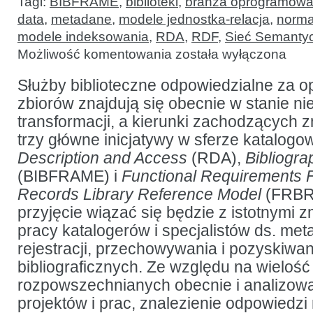
Tagi:
BIBFRAME
,
biblioteki
,
branża oprogramowa
data
,
metadane
,
modele jednostka-relacja
,
norma
modele indeksowania
,
RDA
,
RDF
,
Sieć Semanty
Dokąd
Możliwość komentowania
została wyłączona
zmierzamy?
RDA,
BIBFRAME
Służby biblioteczne odpowiedzialne za 
i FRBR-
zbiorów znajdują się obecnie w stanie ni
LRM
transformacji, a kierunki zachodzących
trzy główne inicjatywy w sferze katalogo
Description and Access
(RDA),
Bibliogr
(BIBFRAME) i
Functional Requirements F
Records Library Reference Model
(FRBR-
przyjęcie wiązać się będzie z istotnymi
pracy katalogerów i specjalistów ds. me
rejestracji, przechowywania i pozyskiwa
bibliograficznych. Ze względu na wielość
rozpowszechnianych obecnie i analizow
projektów i prac, znalezienie odpowiedzi 