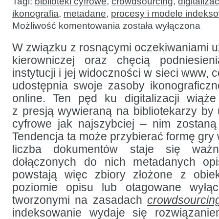
Tagi:
biblioteki cyfrowe
,
crowdsourcing
,
digitaliza
ikonografia
,
metadane
,
procesy i modele indeks
Metadane
Możliwość komentowania
została wyłączona
dla
zbiorów
fotografii:
W związku z rosnącymi oczekiwaniami u
konlikt
kierowniczej oraz chęcią podniesie
ilości
i jakości
instytucji i jej widoczności w sieci www, c
udostępnia swoje zasoby ikonograficzn
online. Ten pęd ku digitalizacji wiąż
z presją wywieraną na bibliotekarzy by 
cyfrowe jak najszybciej – nim zostaną
Tendencja ta może przybierać formę gry w 
liczba dokumentów staje się ważn
dołączonych do nich metadanych opi
powstają więc zbiory złożone z obi
poziomie opisu lub otagowane wyłąc
tworzonymi na zasadach
crowdsourcin
indeksowanie wydaje się rozwiązani