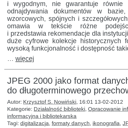
i wygodnym, nie gwarantuje równie 
odnajdywania dokumentów w bazie,
wzorcowych, spójnych i szczegółowych
omawia w tekście różne podejśc
i przedstawia rekomendacje dla instytuc
duże cyfrowe kolekcje historycznych fo
wysoką funkcjonalność i dostępność taki
…
więcej
JPEG 2000 jako format danyc
do długoterminowego przecho
Autor:
Krzysztof S. Nowiński
,
16:01 13-02-2012
Kategorie:
Działalność biblioteki
,
Opracowanie inf
informacyjna i bibliotekarska
Tagi:
digitalizacja
,
formaty danych
,
ikonografia
,
J