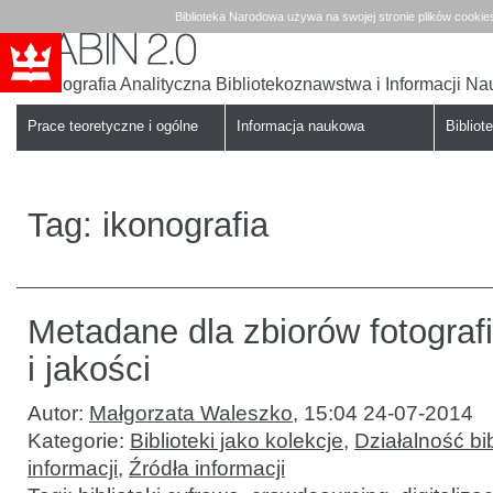
Biblioteka Narodowa używa na swojej stronie plików cookie
Bibliografia Analityczna Bibliotekoznawstwa i Informacji N
Babin
Biblioteka
Narodowa
Prace teoretyczne i ogólne
Informacja naukowa
Bibliote
Tag:
ikonografia
Metadane dla zbiorów fotografii:
i jakości
Autor:
Małgorzata Waleszko
,
15:04 24-07-2014
Kategorie:
Biblioteki jako kolekcje
,
Działalność bib
informacji
,
Źródła informacji