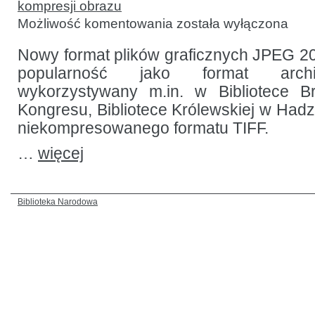
kompresji obrazu
JPEG
Możliwość komentowania
została wyłączona
2000
jako
format
Nowy format plików graficznych JPEG 2
danych
popularność jako format archi
obrazowych
do długoterminowego
wykorzystywany m.in. w Bibliotece Bryt
przechowywania
Kongresu, Bibliotece Królewskiej w Hadze
niekompresowanego formatu TIFF.
…
więcej
Biblioteka Narodowa