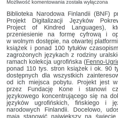
Nichesourcing
Możliwość komentowania
została wyłączona
:
nowa
forma
Biblioteka Narodowa Finlandii (BNF) 
współpracy
Projekt Digitalizacji Języków Pokrew
naukowo-
badawczej
Project of Kindred Languages), k
w Bibliotece
Narodowej
przeniesienie na formę cyfrową i op
Finlandii
w wolnym dostępie, na otwartej platform
książek i ponad 100 tytułów czasopis
zagrożonych językach z rodziny uralski
ramach kolekcja ugrofińska (
Fenno-Ugri
ponad 110 tys. stron książek i ok. 90 t
dostępnych dla wszystkich zaintereso
od ich miejsca pobytu. Projekt jest 
przez Fundację Kone i stanowi cz
językowego koncentrującego się na do
języków ugrofińskich, fińskiego i j
narodowych Finlandii. Docelowo, udos
mają stanowić największy na świeci