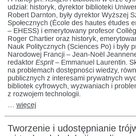
udział: historyk, dyrektor biblioteki Uniw
Robert Darnton, były dyrektor Wyższej 
Społecznych (École des hautes études e
– EHESS) i emerytowany profesor Collèg
Roger Chartier oraz historyk, emerytowan
Nauk Politycznych (Sciences Po) i były pr
Narodowej Francji – Jean-Noël Jeannen
redaktor
Esprit
– Emmanuel Laurentin. Sk
na problemach dostępności wiedzy, rów
publicznych z interesami prywatnych wy
bibliotek cyfrowych, wyzwaniach i prob
z rozwojem technologii.
…
więcej
Tworzenie i udostępnianie tró