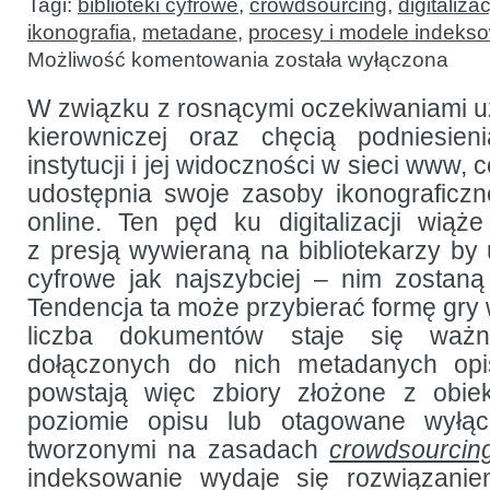
Tagi:
biblioteki cyfrowe
,
crowdsourcing
,
digitaliza
ikonografia
,
metadane
,
procesy i modele indeks
Metadane
Możliwość komentowania
została wyłączona
dla
zbiorów
fotografii:
W związku z rosnącymi oczekiwaniami u
konlikt
kierowniczej oraz chęcią podniesie
ilości
i jakości
instytucji i jej widoczności w sieci www, c
udostępnia swoje zasoby ikonograficzn
online. Ten pęd ku digitalizacji wiąż
z presją wywieraną na bibliotekarzy by 
cyfrowe jak najszybciej – nim zostaną
Tendencja ta może przybierać formę gry w 
liczba dokumentów staje się ważn
dołączonych do nich metadanych opi
powstają więc zbiory złożone z obi
poziomie opisu lub otagowane wyłąc
tworzonymi na zasadach
crowdsourcin
indeksowanie wydaje się rozwiązani