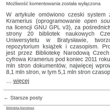
System
Możliwość komentowania
została wyłączona
Kramerius
w czeskich
i słowackich
W artykule omówiono czeski system z
bibliotekach
Kramerius (oprogramowanie
open so
na licencji GNU GPL v3), za pośrednic
strony 20 bibliotek naukowych Czec
Uniwersytetu w Bratysławie, twor
repozytorium książek i czasopism. Pr
jest przez Bibliotekę Narodową Czech
cyfrowa Kramerius pod koniec 2011 roku 
mln stron dokumentów, najwięcej wpro
8,1 mln stron, w tym 5,1 mln stron czaso
…
więcej
←
Starsze posty
Biblioteka Narodowa