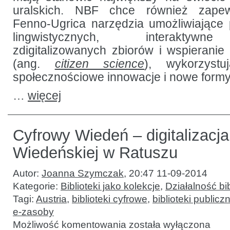
uralskich. NBF chce również zape
Fenno-Ugrica narzędzia umożliwiające
lingwistycznych, interaktywn
zdigitalizowanych zbiorów i wspieranie 
(ang.
citizen science
), wykorzyst
społecznościowe innowacje i nowe formy
…
więcej
Cyfrowy Wiedeń – digitalizacja 
Wiedeńskiej w Ratuszu
Autor:
Joanna Szymczak
,
20:47 11-09-2014
Kategorie:
Biblioteki jako kolekcje
,
Działalność bib
Tagi:
Austria
,
biblioteki cyfrowe
,
biblioteki publicz
e-zasoby
Cyfrowy
Możliwość komentowania
została wyłączona
Wiedeń