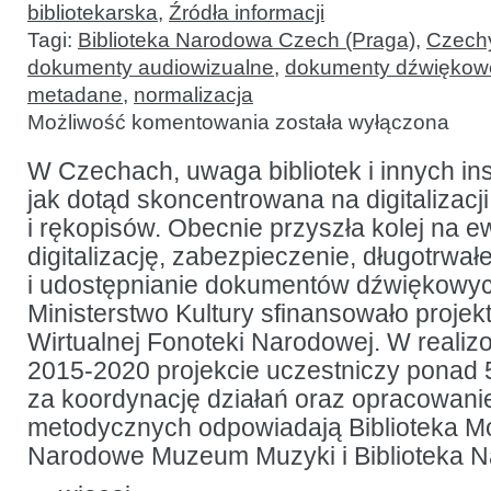
bibliotekarska
,
Źródła informacji
Tagi:
Biblioteka Narodowa Czech (Praga)
,
Czech
dokumenty audiowizualne
,
dokumenty dźwiękow
metadane
,
normalizacja
Digitalizacja
Możliwość komentowania
została wyłączona
i długotrwałe
zachowanie
dokumentów
W Czechach, uwaga bibliotek i innych ins
dźwiękowych:
jak dotąd skoncentrowana na digitalizacj
wstępne
studium
i rękopisów. Obecnie przyszła kolej na e
Biblioteki
Narodowej
digitalizację, zabezpieczenie, długotrwa
Czech
i udostępnianie dokumentów dźwiękowyc
Ministerstwo Kultury sfinansowało projek
Wirtualnej Fonoteki Narodowej. W reali
2015-2020 projekcie uczestniczy ponad 50
za koordynację działań oraz opracowani
metodycznych odpowiadają Biblioteka M
Narodowe Muzeum Muzyki i Biblioteka 