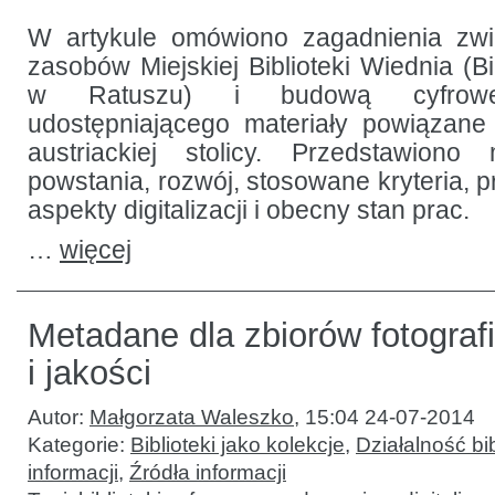
–
digitalizacja
W artykule omówiono zagadnienia zwi
Biblioteki
zasobów Miejskiej Biblioteki Wiednia (Bi
Wiedeńskiej
w Ratuszu
w Ratuszu) i budową cyfroweg
udostępniającego materiały powiązane z
austriackiej stolicy. Przedstawiono 
powstania, rozwój, stosowane kryteria, 
aspekty digitalizacji i obecny stan prac.
…
więcej
Metadane dla zbiorów fotografii:
i jakości
Autor:
Małgorzata Waleszko
,
15:04 24-07-2014
Kategorie:
Biblioteki jako kolekcje
,
Działalność bib
informacji
,
Źródła informacji