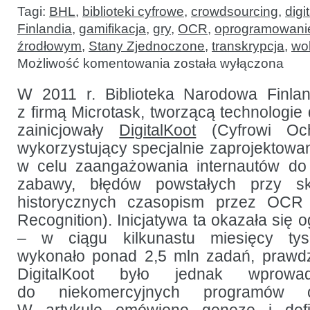
Tagi:
BHL
,
biblioteki cyfrowe
,
crowdsourcing
,
digi
Finlandia
,
gamifikacja
,
gry
,
OCR
,
oprogramowanie
źrodłowym
,
Stany Zjednoczone
,
transkrypcja
,
wol
Projekt
Możliwość komentowania
została wyłączona
Purposeful
Gaming:
praca
W 2011 r. Biblioteka Narodowa Finlan
jako
z firmą Microtask, tworzącą technologie
zabawa,
czyli
zainicjowały
DigitalKoot
(Cyfrowi Och
o gamifikacji
w instytucjach
wykorzystujący specjalnie zaprojektow
kultury
w celu zaangażowania internautów do
zabawy, błędów powstałych przy s
historycznych czasopism przez OCR 
Recognition). Inicjatywa ta okazała si
– w ciągu kilkunastu miesięcy tysi
wykonało ponad 2,5 mln zadań, prawd
DigitalKoot było jednak wprow
do niekomercyjnych programów o