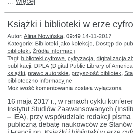
…
więcej
Książki i biblioteki w erze cyfr
Autor:
Alina Nowińska
,
09:49 14-11-2017
Kategorie:
Biblioteki jako kolekcje
,
Dostęp do publ
biblioteki
,
Źródła informacji
Tagi:
biblioteki cyfrowe
,
cyfryzacja
,
digitalizacja z
publikacji
,
DPLA (Digital Public Library of America
książki
,
prawo autorskie
,
przyszłość bibliotek
,
St
biblioteczno informacyjne
Książki
Możliwość komentowania
została wyłączona
i biblioteki
w erze
cyfrowej:
16 maja 2017 r., w ramach cyklu konfere
debata
Instytut Studiów Zaawansowanych (Instit
– IEA), przy współudziale redakcji pisma
publiczną debatę naukowców ze Stanów
i Francji pn.
Książki i biblioteki w erze cy