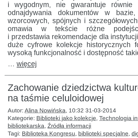
i wygodnym, nie gwarantuje równie 
odnajdywania dokumentów w bazie,
wzorcowych, spójnych i szczegółowych
omawia w tekście różne podejśc
i przedstawia rekomendacje dla instytuc
duże cyfrowe kolekcje historycznych fo
wysoką funkcjonalność i dostępność taki
…
więcej
Zachowanie dziedzictwa kultu
na taśmie celuloidowej
Autor:
Alina Nowińska
,
10:32 31-03-2014
Kategorie:
Biblioteki jako kolekcje
,
Technologia in
bibliotekarska
,
Źródła informacji
Tagi:
Biblioteka Kongresu
,
biblioteki specjalne
,
di