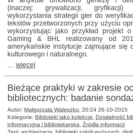
W artykule omówiono genezę i defin
(inaczej: grywalizacji, gryfikacji
wykorzystania strategii gier do weryfikac
tekstów przetworzonych przy użyciu o
wykorzystując jako przykład projekt 
Gaming & BHL realizowany od 2013
amerykańskie instytucje zajmujące się 
kulturowego i naturalnego.
…
więcej
Bieżące praktyki w zakresie o
bibliotecznych: badanie sond
Autor:
Małgorzata Waleszko
,
20:24 26-10-2015
Kategorie:
Biblioteki jako kolekcje
,
Działalność bib
informacyjna i bibliotekarska
,
Źródła informacji
Tagi:
archiwizacja
,
biblioteki szkół wyższych
,
digi