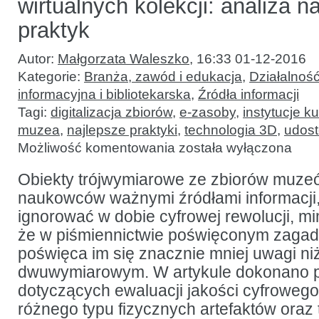
wirtualnych kolekcji: analiza n
praktyk
Autor:
Małgorzata Waleszko
,
16:33 01-12-2016
Kategorie:
Branża, zawód i edukacja
,
Działalność
informacyjna i bibliotekarska
,
Źródła informacji
Tagi:
digitalizacja zbiorów
,
e-zasoby
,
instytucje ku
muzea
,
najlepsze praktyki
,
technologia 3D
,
udost
Tworzenie
Możliwość komentowania
została wyłączona
i udostępnianie
trójwymiarowych
wirtualnych
Obiekty trójwymiarowe ze zbiorów muzeów
kolekcji:
naukowców ważnymi źródłami informacji, 
analiza
najlepszych
ignorować w dobie cyfrowej rewolucji, m
praktyk
że w piśmiennictwie poświęconym zagadni
poświęca im się znacznie mniej uwagi n
dwuwymiarowym. W artykule dokonano 
dotyczących ewaluacji jakości cyfrowe
różnego typu fizycznych artefaktów oraz 