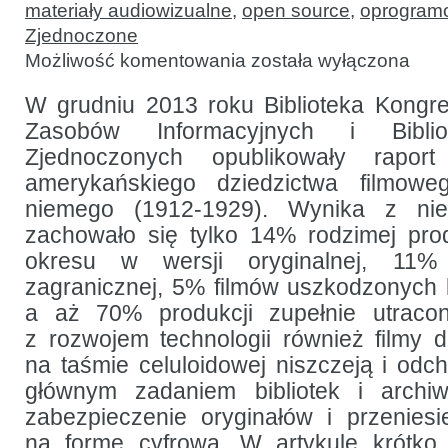
materiały audiowizualne
,
open source
,
oprogram
Zjednoczone
Zachowanie
Możliwość komentowania
została wyłączona
dziedzictwa
kulturowego
na taśmie
W grudniu 2013 roku Biblioteka Kongr
celuloidowej
Zasobów Informacyjnych i Bibli
Zjednoczonych opublikowały rapor
amerykańskiego dziedzictwa filmow
niemego (1912-1929). Wynika z ni
zachowało się tylko 14% rodzimej prod
okresu w wersji oryginalnej, 11%
zagranicznej, 5% filmów uszkodzonych 
a aż 70% produkcji zupełnie utraco
z rozwojem technologii również filmy
na taśmie celuloidowej niszczeją i odc
głównym zadaniem bibliotek i archi
zabezpieczenie oryginałów i przeniesi
na formę cyfrową. W artykule krótko