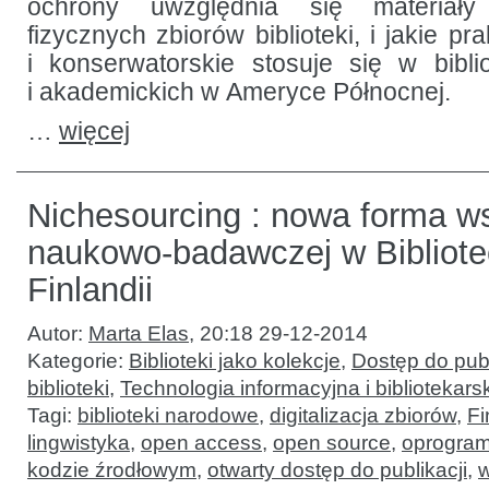
ochrony uwzględnia się materiał
fizycznych zbiorów biblioteki, i jakie pr
i konserwatorskie stosuje się w bibl
i akademickich w Ameryce Północnej.
…
więcej
Nichesourcing : nowa forma w
naukowo-badawczej w Bibliot
Finlandii
Autor:
Marta Elas
,
20:18 29-12-2014
Kategorie:
Biblioteki jako kolekcje
,
Dostęp do publ
biblioteki
,
Technologia informacyjna i bibliotekars
Tagi:
biblioteki narodowe
,
digitalizacja zbiorów
,
Fi
lingwistyka
,
open access
,
open source
,
oprogram
kodzie źrodłowym
,
otwarty dostęp do publikacji
,
w