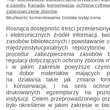
e-zasoby
,
Kanada
,
konserwacja
,
ochrona cyfrow
zabezpieczenie zbiorów
Bieżące
Możliwość komentowania
została wyłączona
praktyki
w zakresie
ochrony
Rosnąca dostępność treści przeniesiony
zbiorów
i elektronicznych źródeł informacji, t
bibliotecznych:
badanie
zasobów bibliotecznych i powstawanie co
sondażowe
międzyinstytucjonalnych repozytorió
procedur zabezpieczenia zasobów bi
regulacji dotyczących ochrony zbiorów 
i w jakim zakresie powyższe czyn
na dobór materiałów mających po
na działania takie jak zmiana form
i konserwacja, i na sens ochrony
drukowanych egzemplarzy na pozio
instytucji. Celem przeprowadzonego pr
było określenie w jakim zakresie w b