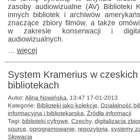
zasoby audiowizualne (AV) Biblioteki
innych bibliotek i archiwów amerykań
znaczące zbiory filmów, a także omówi
w zakresie konserwacji i digital
audiowizualnych.
…
więcej
System Kramerius w czeskich 
bibliotekach
Autor:
Alina Nowińska
,
13:47 17-01-2013
Kategorie:
Biblioteki jako kolekcje
,
Działalność bib
informacyjna i bibliotekarska
,
Źródła informacji
Tagi:
biblioteki cyfrowe
,
Czechy
,
digitalizacja zbi
source
,
oprogramowanie
,
repozytoria
,
systemy za
Słowacja