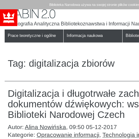
Biblioteka Narodowa używa na swojej stronie plików cookie
Bibliografia Analityczna Bibliotekoznawstwa i Informacji N
Babin
Biblioteka
Narodowa
Prace teoretyczne i ogólne
Informacja naukowa
Bibliote
Tag:
digitalizacja zbiorów
Digitalizacja i długotrwałe za
dokumentów dźwiękowych: ws
Biblioteki Narodowej Czech
Autor:
Alina Nowińska
,
09:50 05-12-2017
Kategorie:
Opracowanie informacji
,
Technologia i